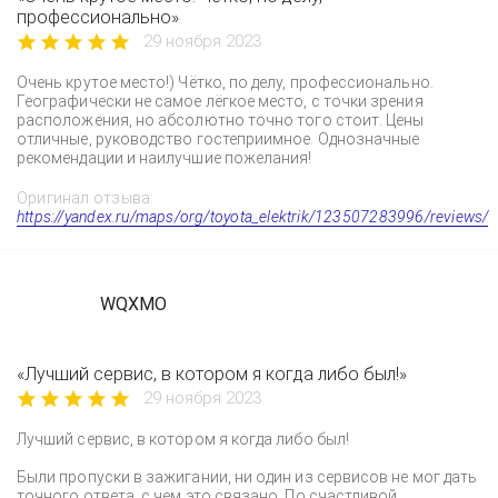
профессионально»
29 ноября 2023
Очень крутое место!) Чётко, по делу, профессионально.
Географически не самое лёгкое место, с точки зрения
расположения, но абсолютно точно того стоит. Цены
отличные, руководство гостеприимное. Однозначные
рекомендации и наилучшие пожелания!
Оригинал отзыва:
https://yandex.ru/maps/org/toyota_elektrik/123507283996/reviews/
WQXMO
«Лучший сервис, в котором я когда либо был!»
29 ноября 2023
Лучший сервис, в котором я когда либо был!
Были пропуски в зажигании, ни один из сервисов не мог дать
точного ответа, с чем это связано. По счастливой