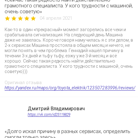
грамотного специалиста. У кого трудности с машиной,
очень советую»
04 апреля 2021
Как-то в один «прекрасный» момент загорелись все чеки и
срабатывала сигнализация. На следующий день Машина
даже не завелась. Короче говоря намучилась я с эти делом, в
2-х сервисах Машина простояла в общем месяц и ничего, не
могли понять в чем проблема. Геннадий нашёл причину в
течении 3-х дней и тьфу тьфу, езжу уже 3-й месяц и всё
хорошо. Сейчас такая редкость найти действительно
грамотного специалиста. У кого трудности с машиной, очень
советую)))
Оригинал отзыва:
https://yandex.ru/maps/org/toyota_elektrik/123507283996/reviews/
Дмитрий Владимирович
https://vk.com/id25119829
«Долго искал причину в разных сервисах, определить
смогли только здесь»