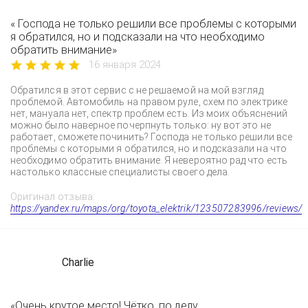
« Господа не только решили все проблемы с которыми
я обратился, но и подсказали на что необходимо
обратить внимание»
16 января 2024
Обратился в этот сервис с не решаемой на мой взгляд
проблемой. Автомобиль на правом руле, схем по электрике
нет, мануала нет, спектр проблем есть. Из моих объяснений
можно было наверное почерпнуть только: ну вот это не
работает, сможете починить? Господа не только решили все
проблемы с которыми я обратился, но и подсказали на что
необходимо обратить внимание. Я невероятно рад что есть
настолько классные специалисты своего дела.
Оригинал отзыва:
https://yandex.ru/maps/org/toyota_elektrik/123507283996/reviews/
Charlie
«Очень крутое место! Чётко, по делу,