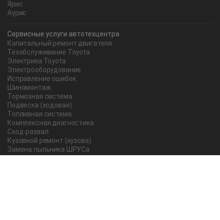
Ярис
Аурис
Сервисные услуги автотехцентра
Капитальный ремонт двигателя
Техобслуживание Toyota
Электрика Toyota
Электрооборудование
Исправление ошибок
Шиномонтаж
Тормозная система
Подвеска (ходовая)
Топливная система
Комплексная диагностика
Сход-развал
Кузовной ремонт (кузова)
Замена пыльника ШРУСа
Рычаг ручного тормоза
Редуктор
Прокладка поддона
Насос ГУР
Чистка дроссельной заслонки
Lexus
Регулировка подшипника