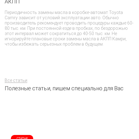
АКПП
Т
Периодичность замены масла в коробке-автомат Toyota
О
Camry зависит от условий эксплуатации авто. Обычно
но
производитель рекомендует проводить процедуры каждые 60-
в
80 тыс. км. При постоянной езде в пробках, по бездорожью
с 
этот интервал может сократиться до 40-50 тыс. км. Не
сц
игнорируйте плановые сроки замены масла в АКПП Камри,
эт
чтобы избежать серьезных проблем в будущем.
на
Все статьи
Полезные статьи, пишем специально для Вас
СТАТЬИ