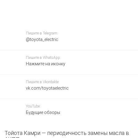
Пишите в Telegram:
@toyota_electric
Пишите в WhatsApp:
Нажмите на иконку
Пишите в Vkontakte:
vk.com/toyotaelectric
YouTube:
Будущие обзоры
Тойота Камри — периодичность замены масла в
К