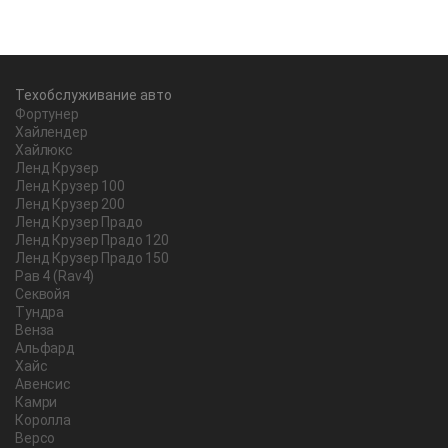
Техобслуживание авто
Фортунер
Хайлендер
Хайлюкс
Ленд Крузер
Ленд Крузер 100
Ленд Крузер 200
Ленд Крузер Прадо
Ленд Крузер Прадо 120
Ленд Крузер Прадо 150
Рав 4 (Rav4)
Секвойя
Тундра
Венза
Альфард
Хайс
Авенсис
Камри
Королла
Версо