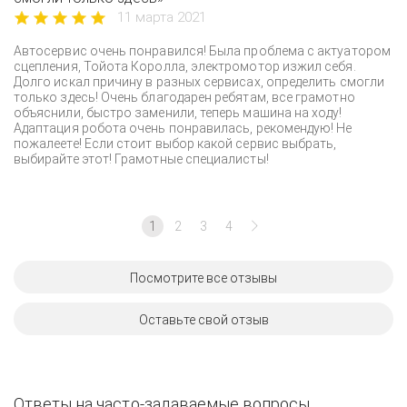
11 марта 2021
Автосервис очень понравился! Была проблема с актуатором
сцепления, Тойота Королла, электромотор изжил себя.
Долго искал причину в разных сервисах, определить смогли
только здесь! Очень благодарен ребятам, все грамотно
объяснили, быстро заменили, теперь машина на ходу!
Адаптация робота очень понравилась, рекомендую! Не
пожалеете! Если стоит выбор какой сервис выбрать,
выбирайте этот! Грамотные специалисты!
1
2
3
4
Посмотрите все отзывы
Оставьте свой отзыв
Ответы на часто-задаваемые вопросы