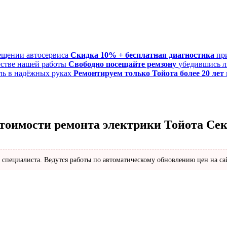
Скидка 10% + бесплатная диагностика
пр
Свободно посещайте ремзону
убедившись л
Ремонтируем только Тойота более 20 лет
стоимости ремонта электрики Тойота Се
 специалиста. Ведутся работы по автоматическому обновлению цен на са