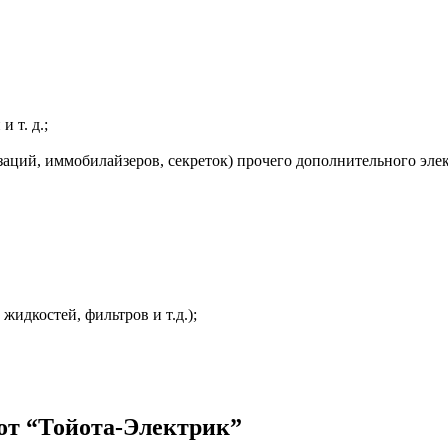
 т. д.;
заций, иммобилайзеров, секреток) прочего дополнительного эле
жидкостей, фильтров и т.д.);
от “Тойота-Электрик”