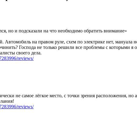
лся, но и подсказали на что необходимо обратить внимание»
й. Автомобиль на правом руле, схем по электрике нет, мануала 
починить? Господа не только решили все проблемы с которыми я о
алисты своего дела.
07283996/reviews/
фически не самое лёгкое место, с точки зрения расположения, но
лания!
07283996/reviews/