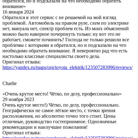
обратился, но и подсказали на что необходимо обратить
внимание»
16 января 2024
Обратился в этот сервис с не решаемой на мой взгляд
проблемой. Автомобиль на правом руле, схем по электрике
нет, мануала нет, спектр проблем есть. Из моих объяснений
можно было наверное почерпнуть только: ну вот это не
работает, сможете починить? Господа не только решили все
проблемы с которыми я обратился, но и подсказали на что
необходимо обратить внимание. Я невероятно рад что есть
настолько классные специалисты своего дела.
Оригинал отзыва:
https://yandex.ru/maps/org/toyota_elektrik/123507283996/reviews/
Charlie
«Очень крутое место! Чётко, по делу, профессионально»
29 ноября 2023
Очень крутое место!) Чётко, по делу, профессионально.
Географически не самое лёгкое место, с точки зрения
расположения, но абсолютно точно того стоит. Цены
отличные, руководство гостеприимное. Однозначные
рекомендации и наилучшие пожелания!
Оригинал отзыва: