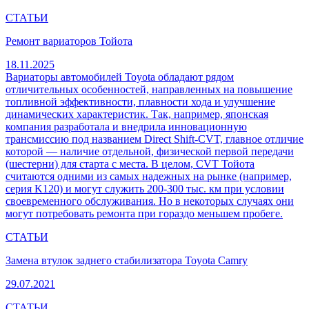
СТАТЬИ
Ремонт вариаторов Тойота
18.11.2025
Вариаторы автомобилей Toyota обладают рядом
отличительных особенностей, направленных на повышение
топливной эффективности, плавности хода и улучшение
динамических характеристик. Так, например, японская
компания разработала и внедрила инновационную
трансмиссию под названием Direct Shift-CVT, главное отличие
которой — наличие отдельной, физической первой передачи
(шестерни) для старта с места. В целом, CVT Тойота
считаются одними из самых надежных на рынке (например,
серия K120) и могут служить 200-300 тыс. км при условии
своевременного обслуживания. Но в некоторых случаях они
могут потребовать ремонта при гораздо меньшем пробеге.
СТАТЬИ
Замена втулок заднего стабилизатора Toyota Camry
29.07.2021
СТАТЬИ