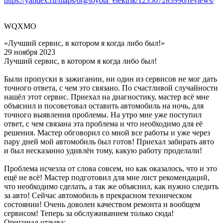
https://yandex.ru/maps/org/toyota_elektrik/123507283996/reviews/
WQXMO
«Лучший сервис, в котором я когда либо был!»
29 ноября 2023
Лучший сервис, в котором я когда либо был!
Были пропуски в зажигании, ни один из сервисов не мог дать
точного ответа, с чем это связано. По счастливой случайности
нашёл этот сервис. Приехал на диагностику, мастер всё мне
объяснил и посоветовал оставить автомобиль на ночь, для
точного выявления проблемы. На утро мне уже поступил
ответ, с чем связана эта проблема и что необходимо для её
решения. Мастер обговорил со мной все работы и уже через
пару дней мой автомобиль был готов! Приехал забирать авто
и был несказанно удивлён тому, какую работу проделали!
Проблема исчезла от слова совсем, но как оказалось, что и это
ещё не всё! Мастер подготовил для мне лист рекомендаций,
что необходимо сделать, а так же объяснил, как нужно следить
за авто! Сейчас автомобиль в прекрасном техническом
состоянии! Очень доволен качеством ремонта и вообщем
сервисом! Теперь за обслуживанием только сюда!
Оригинал отзыва: