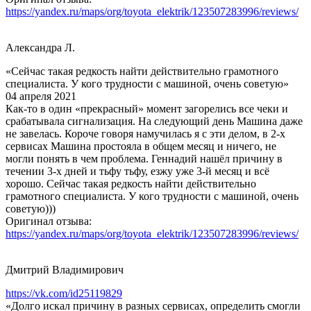
https://yandex.ru/maps/org/toyota_elektrik/123507283996/reviews/
Александра Л.
«Сейчас такая редкость найти действительно грамотного
специалиста. У кого трудности с машиной, очень советую»
04 апреля 2021
Как-то в один «прекрасный» момент загорелись все чеки и
срабатывала сигнализация. На следующий день Машина даже
не завелась. Короче говоря намучилась я с эти делом, в 2-х
сервисах Машина простояла в общем месяц и ничего, не
могли понять в чем проблема. Геннадий нашёл причину в
течении 3-х дней и тьфу тьфу, езжу уже 3-й месяц и всё
хорошо. Сейчас такая редкость найти действительно
грамотного специалиста. У кого трудности с машиной, очень
советую)))
Оригинал отзыва:
https://yandex.ru/maps/org/toyota_elektrik/123507283996/reviews/
Дмитрий Владимирович
https://vk.com/id25119829
«Долго искал причину в разных сервисах, определить смогли