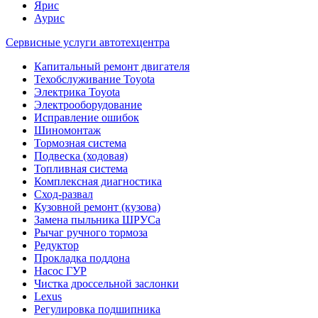
Ярис
Аурис
Сервисные услуги автотехцентра
Капитальный ремонт двигателя
Техобслуживание Toyota
Электрика Toyota
Электрооборудование
Исправление ошибок
Шиномонтаж
Тормозная система
Подвеска (ходовая)
Топливная система
Комплексная диагностика
Сход-развал
Кузовной ремонт (кузова)
Замена пыльника ШРУСа
Рычаг ручного тормоза
Редуктор
Прокладка поддона
Насос ГУР
Чистка дроссельной заслонки
Lexus
Регулировка подшипника