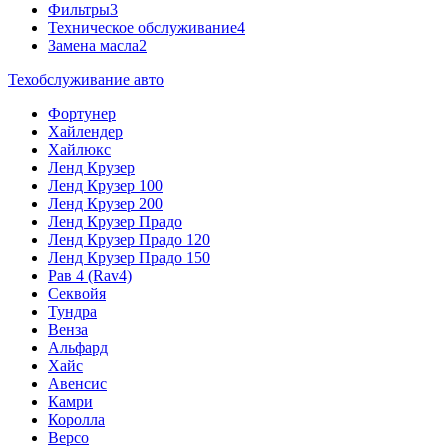
Фильтры
3
Техническое обслуживание
4
Замена масла
2
Техобслуживание авто
Фортунер
Хайлендер
Хайлюкс
Ленд Крузер
Ленд Крузер 100
Ленд Крузер 200
Ленд Крузер Прадо
Ленд Крузер Прадо 120
Ленд Крузер Прадо 150
Рав 4 (Rav4)
Секвойя
Тундра
Венза
Альфард
Хайс
Авенсис
Камри
Королла
Версо