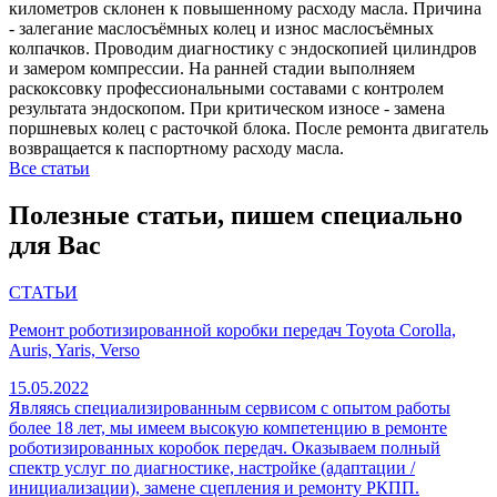
километров склонен к повышенному расходу масла. Причина
- залегание маслосъёмных колец и износ маслосъёмных
колпачков. Проводим диагностику с эндоскопией цилиндров
и замером компрессии. На ранней стадии выполняем
раскоксовку профессиональными составами с контролем
результата эндоскопом. При критическом износе - замена
поршневых колец с расточкой блока. После ремонта двигатель
возвращается к паспортному расходу масла.
Все статьи
Полезные статьи, пишем специально
для Вас
СТАТЬИ
Ремонт роботизированной коробки передач Toyota Corolla,
Auris, Yaris, Verso
15.05.2022
Являясь специализированным сервисом с опытом работы
более 18 лет, мы имеем высокую компетенцию в ремонте
роботизированных коробок передач. Оказываем полный
спектр услуг по диагностике, настройке (адаптации /
инициализации), замене сцепления и ремонту РКПП.