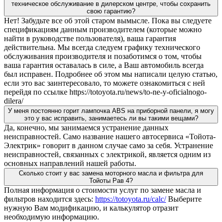
техническое обслуживание в дилерском центре, чтобы сохранить
свою гарантию?
Нет! Забудьте все об этой старом вымысле. Пока вы следуете
спецификациям данным производителем (которые можно
найти в руководстве пользователя), ваша гарантия
действительна. Мы всегда следуем графику технического
обслуживания производителя и позаботимся о том, чтобы
ваша гарантия оставалась в силе, а Ваш автомобиль всегда
был исправен. Подробнее об этом мы написали целую статью,
если это вас заинтересовало, то можете ознакомиться с ней
перейдя по ссылке https://totoyota.ru/news/to-ne-y-oficialnogo-
dilera/
У меня постоянно горит лампочка ABS на приборной панели, я могу
это у вас исправить, занимаетесь ли вы такими вещами?
Да, конечно, мы занимаемся устранение данных
неисправностей. Само название нашего автосервиса «Тойота-
Электрик» говорит в данном случае само за себя. Устранение
неисправностей, связанных с электрикой, является одним из
основных направлений нашей работы.
Сколько стоит у вас замена моторного масла и фильтра для
Тойоты Рав 4?
Полная информация о стоимости услуг по замене масла и
фильтров находится здесь:
https://totoyota.ru/calc/
Выберите
нужную Вам модификацию, и калькулятор отразит
необходимую информацию.