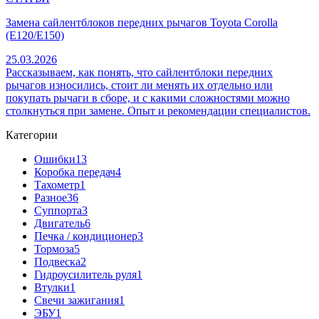
Замена сайлентблоков передних рычагов Toyota Corolla
(E120/E150)
25.03.2026
Рассказываем, как понять, что сайлентблоки передних
рычагов износились, стоит ли менять их отдельно или
покупать рычаги в сборе, и с какими сложностями можно
столкнуться при замене. Опыт и рекомендации специалистов.
Категории
Ошибки
13
Коробка передач
4
Тахометр
1
Разное
36
Cуппорта
3
Двигатель
6
Печка / кондиционер
3
Тормоза
5
Подвеска
2
Гидроусилитель руля
1
Втулки
1
Свечи зажигания
1
ЭБУ
1