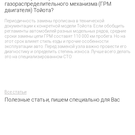
газораспределительного механизма (ГРМ
К
двигателя) Тойота?
А
п
Периодичность замены прописана в технической
у
документации к конкретной модели Тойота. Если обобщить
Р
регламенты автомобилей разных модельных рядов, средние
о
сроки замены цепи ГРМ составят 110 000 км пробега. Но на
эк
этот срок влияет стиль езды и прочие особенности
н
эксплуатации авто. Перед заменой узла важно провести его
б
диагностику и определить степень износа. Лучше всего делать
это на специализированном СТО.
Все статьи
Полезные статьи, пишем специально для Вас