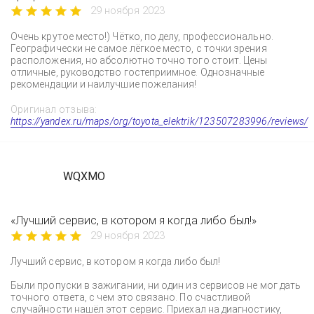
29 ноября 2023
Очень крутое место!) Чётко, по делу, профессионально.
Географически не самое лёгкое место, с точки зрения
расположения, но абсолютно точно того стоит. Цены
отличные, руководство гостеприимное. Однозначные
рекомендации и наилучшие пожелания!
Оригинал отзыва:
https://yandex.ru/maps/org/toyota_elektrik/123507283996/reviews/
WQXMO
«Лучший сервис, в котором я когда либо был!»
29 ноября 2023
Лучший сервис, в котором я когда либо был!
Были пропуски в зажигании, ни один из сервисов не мог дать
точного ответа, с чем это связано. По счастливой
случайности нашёл этот сервис. Приехал на диагностику,