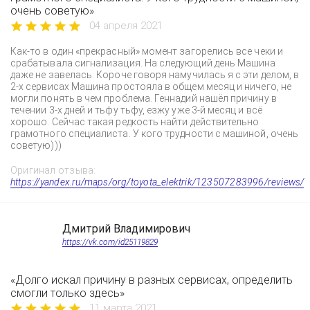
очень советую»
04 апреля 2021
Как-то в один «прекрасный» момент загорелись все чеки и
срабатывала сигнализация. На следующий день Машина
даже не завелась. Короче говоря намучилась я с эти делом, в
2-х сервисах Машина простояла в общем месяц и ничего, не
могли понять в чем проблема. Геннадий нашёл причину в
течении 3-х дней и тьфу тьфу, езжу уже 3-й месяц и всё
хорошо. Сейчас такая редкость найти действительно
грамотного специалиста. У кого трудности с машиной, очень
советую)))
Оригинал отзыва:
https://yandex.ru/maps/org/toyota_elektrik/123507283996/reviews/
Дмитрий Владимирович
https://vk.com/id25119829
«Долго искал причину в разных сервисах, определить
смогли только здесь»
11 марта 2021