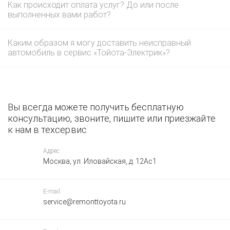
Как происходит оплата услуг? До или после
выполненных вами работ?
Каким образом я могу доставить неисправный
автомобиль в сервис «Тойота-Электрик»?
Вы всегда можете получить бесплатную
консультацию, звоните, пишите или приезжайте
к нам в техсервис
Адрес:
Москва, ул. Иловайская, д. 12Ас1
E-mail:
service@remonttoyota.ru