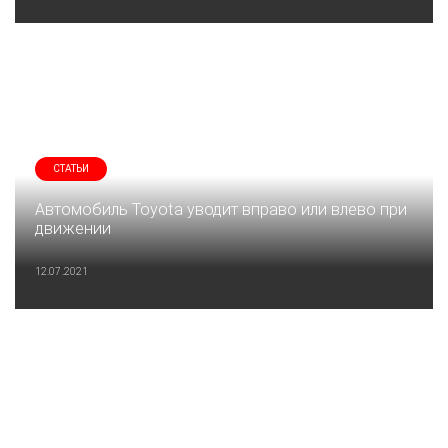
СТАТЬИ
Автомобиль Toyota уводит вправо или влево при
движении
12.07.2021