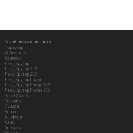
Техобслуживание авто
Фортунер
Хайлендер
Хайлюкс
Ленд Крузер
Ленд Крузер 100
Ленд Крузер 200
Ленд Крузер Прадо
Ленд Крузер Прадо 120
Ленд Крузер Прадо 150
Рав 4 (Rav4)
Секвойя
Тундра
Венза
Альфард
Хайс
Авенсис