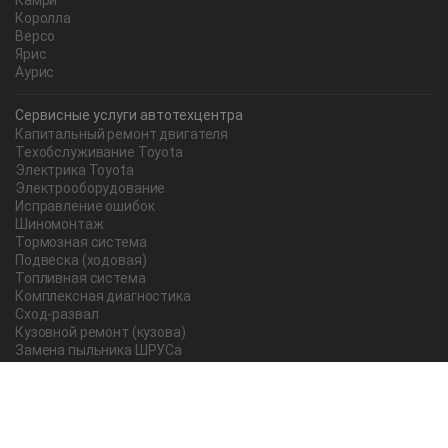
Камри
Королла
Версо
Ярис
Аурис
Сервисные услуги автотехцентра
Капитальный ремонт двигателя
Техобслуживание Toyota
Электрика Toyota
Электрооборудование
Исправление ошибок
Шиномонтаж
Тормозная система
Подвеска (ходовая)
Топливная система
Комплексная диагностика
Сход-развал
Кузовной ремонт (кузова)
Замена пыльника ШРУСа
Рычаг ручного тормоза
Редуктор
Прокладка поддона
Насос ГУР
Чистка дроссельной заслонки