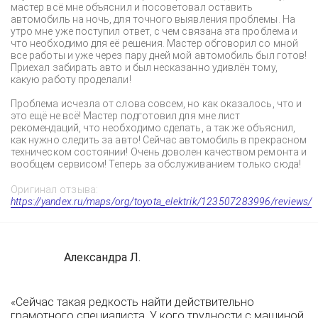
мастер всё мне объяснил и посоветовал оставить
автомобиль на ночь, для точного выявления проблемы. На
утро мне уже поступил ответ, с чем связана эта проблема и
что необходимо для её решения. Мастер обговорил со мной
все работы и уже через пару дней мой автомобиль был готов!
Приехал забирать авто и был несказанно удивлён тому,
какую работу проделали!
Проблема исчезла от слова совсем, но как оказалось, что и
это ещё не всё! Мастер подготовил для мне лист
рекомендаций, что необходимо сделать, а так же объяснил,
как нужно следить за авто! Сейчас автомобиль в прекрасном
техническом состоянии! Очень доволен качеством ремонта и
вообщем сервисом! Теперь за обслуживанием только сюда!
Оригинал отзыва:
https://yandex.ru/maps/org/toyota_elektrik/123507283996/reviews/
Александра Л.
«Сейчас такая редкость найти действительно
грамотного специалиста. У кого трудности с машиной,