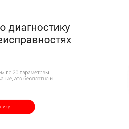
ю диагностику
неисправностях
м по 20 параметрам
ние, это бесплатно и
стику