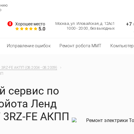
анию
о
+7 
Москва, ул. Иловайская, д. 12Ас1
Хорошее место
5.0
10:00 - 20:00 , без выходных
Исправление ошибок
Ремонт робота MMT
Компьютер
7 3RZ-FE АКПП (08.2004 - 08.2009)
ПП
 сервис по
Тойота Ленд
7 3RZ-FE АКПП