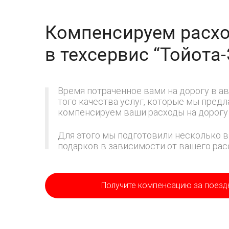
Компенсируем расхо
в техсервис
“Тойота
Время потраченное вами на дорогу в ав
того качества услуг, которые мы пред
компенсируем ваши расходы на дорогу 
Для этого мы подготовили несколько в
подарков в зависимости от вашего расс
Получите компенсацию
за поезд