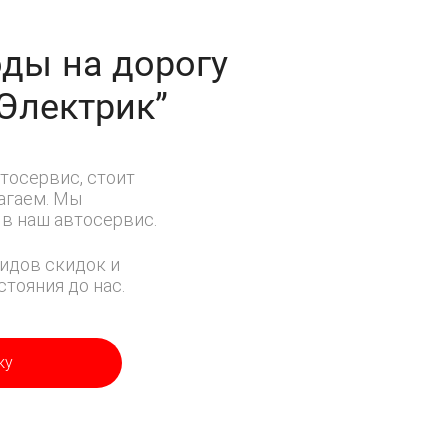
ды на дорогу
-Электрик”
тосервис, стоит
лагаем. Мы
в наш автосервис.
идов скидок и
тояния до нас.
ку