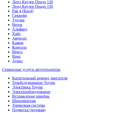
Ленд Крузер Прадо 120
Ленд Крузер Прадо 150
Рав 4 (Rav4)
Секвойя
Тундра
Венза
Альфард
Хайс
Авенсис
Камри
Королла
Версо
Ярис
Аурис
Сервисные услуги автотехцентра
Капитальный ремонт двигателя
Техобслуживание Toyota
Электрика Toyota
Электрооборудование
Исправление ошибок
Шиномонтаж
Тормозная система
Подвеска (ходовая)