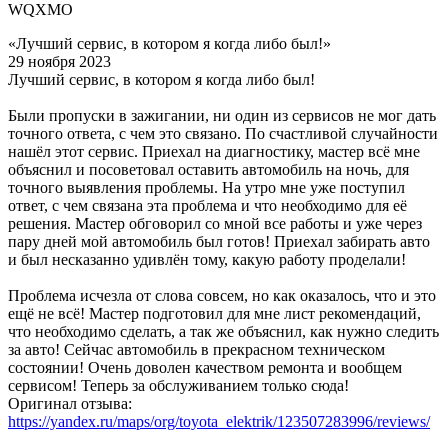
WQXMO
«Лучший сервис, в котором я когда либо был!»
29 ноября 2023
Лучший сервис, в котором я когда либо был!
Были пропуски в зажигании, ни один из сервисов не мог дать
точного ответа, с чем это связано. По счастливой случайности
нашёл этот сервис. Приехал на диагностику, мастер всё мне
объяснил и посоветовал оставить автомобиль на ночь, для
точного выявления проблемы. На утро мне уже поступил
ответ, с чем связана эта проблема и что необходимо для её
решения. Мастер обговорил со мной все работы и уже через
пару дней мой автомобиль был готов! Приехал забирать авто
и был несказанно удивлён тому, какую работу проделали!
Проблема исчезла от слова совсем, но как оказалось, что и это
ещё не всё! Мастер подготовил для мне лист рекомендаций,
что необходимо сделать, а так же объяснил, как нужно следить
за авто! Сейчас автомобиль в прекрасном техническом
состоянии! Очень доволен качеством ремонта и вообщем
сервисом! Теперь за обслуживанием только сюда!
Оригинал отзыва:
https://yandex.ru/maps/org/toyota_elektrik/123507283996/reviews/