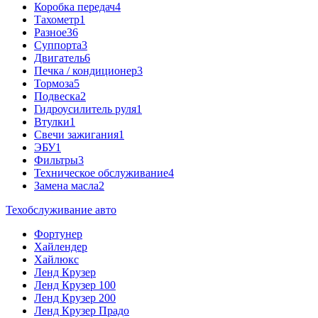
Коробка передач
4
Тахометр
1
Разное
36
Cуппорта
3
Двигатель
6
Печка / кондиционер
3
Тормоза
5
Подвеска
2
Гидроусилитель руля
1
Втулки
1
Свечи зажигания
1
ЭБУ
1
Фильтры
3
Техническое обслуживание
4
Замена масла
2
Техобслуживание авто
Фортунер
Хайлендер
Хайлюкс
Ленд Крузер
Ленд Крузер 100
Ленд Крузер 200
Ленд Крузер Прадо