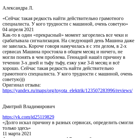
Александра Л.
«Сейчас такая редкость найти действительно грамотного
специалиста. У кого трудности с машиной, очень советую»
04 апреля 2021
Как-то в один «прекрасный» момент загорелись все чеки и
срабатывала сигнализация. На следующий день Машина даже
не завелась. Короче говоря намучилась я с эти делом, в 2-х
сервисах Машина простояла в общем месяц и ничего, не
могли понять в чем проблема. Геннадий нашёл причину в
течении 3-х дней и тьфу тьфу, езжу уже 3-й месяц и всё
хорошо. Сейчас такая редкость найти действительно
грамотного специалиста. У кого трудности с машиной, очень
советую)))
Оригинал отзыва:
https://yandex.ru/maps/org/toyota_elektrik/123507283996/reviews/
Дмитрий Владимирович
https://vk.com/id25119829
«Долго искал причину в разных сервисах, определить смогли
только здесь»
11 марта 2021