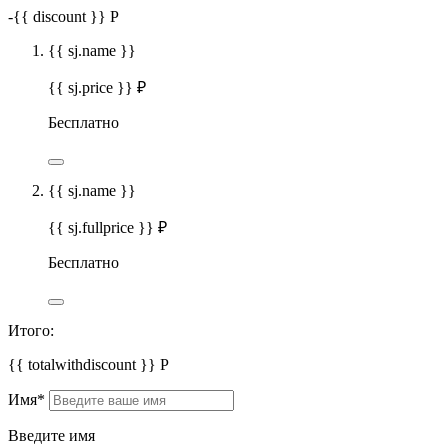
-
{{ discount }}
Р
{{ sj.name }}
{{ sj.price }} ₽
Бесплатно
{{ sj.name }}
{{ sj.fullprice }} ₽
Бесплатно
Итого:
{{ totalwithdiscount }}
Р
Имя
*
Введите имя