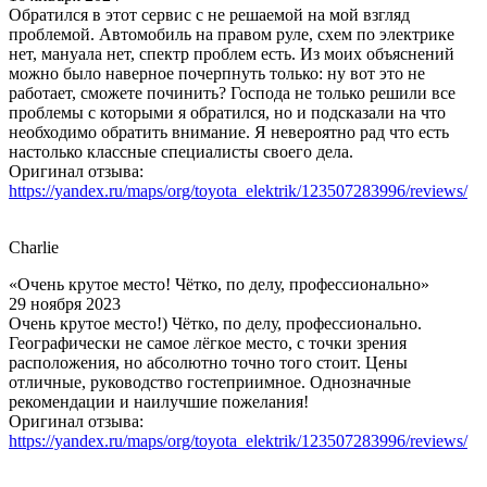
Обратился в этот сервис с не решаемой на мой взгляд
проблемой. Автомобиль на правом руле, схем по электрике
нет, мануала нет, спектр проблем есть. Из моих объяснений
можно было наверное почерпнуть только: ну вот это не
работает, сможете починить? Господа не только решили все
проблемы с которыми я обратился, но и подсказали на что
необходимо обратить внимание. Я невероятно рад что есть
настолько классные специалисты своего дела.
Оригинал отзыва:
https://yandex.ru/maps/org/toyota_elektrik/123507283996/reviews/
Charlie
«Очень крутое место! Чётко, по делу, профессионально»
29 ноября 2023
Очень крутое место!) Чётко, по делу, профессионально.
Географически не самое лёгкое место, с точки зрения
расположения, но абсолютно точно того стоит. Цены
отличные, руководство гостеприимное. Однозначные
рекомендации и наилучшие пожелания!
Оригинал отзыва:
https://yandex.ru/maps/org/toyota_elektrik/123507283996/reviews/