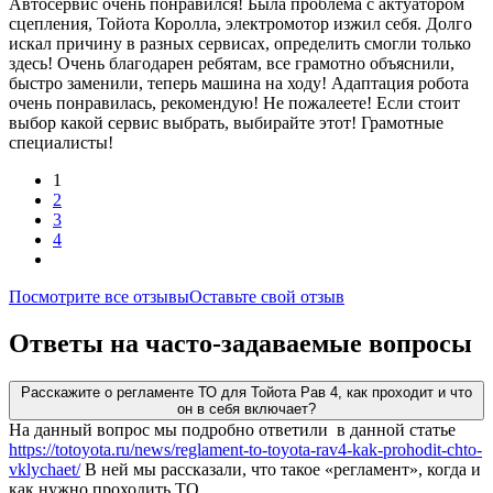
Автосервис очень понравился! Была проблема с актуатором
сцепления, Тойота Королла, электромотор изжил себя. Долго
искал причину в разных сервисах, определить смогли только
здесь! Очень благодарен ребятам, все грамотно объяснили,
быстро заменили, теперь машина на ходу! Адаптация робота
очень понравилась, рекомендую! Не пожалеете! Если стоит
выбор какой сервис выбрать, выбирайте этот! Грамотные
специалисты!
1
2
3
4
Посмотрите все отзывы
Оставьте свой отзыв
Ответы на часто-задаваемые вопросы
Расскажите о регламенте ТО для Тойота Рав 4, как проходит и что
он в себя включает?
На данный вопрос мы подробно ответили в данной статье
https://totoyota.ru/news/reglament-to-toyota-rav4-kak-prohodit-chto-
vklychaet/
В ней мы рассказали, что такое «регламент», когда и
как нужно проходить ТО.