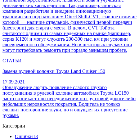
динамических характеристик. Так, например, японская
компания разработала и внедрила инновационную
трансмиссию под названием Direct Shift-CVT, главное отличие
которой — наличие отдельной, физической первой передачи
(шестерни) для старта с места. В целом, CVT Тойота
считаются одними из самых надежных на рынке (например,
серия K120) и могут служить 200-300 тыс. км при условии
своевременного обслуживания. Но в некоторых случаях они
могут потребовать ремонта при гораздо меньшем пробеге.
СТАТЬИ
Замена рулевой колонки Toyota Land Cruiser 150
17.09.2021
Обнаружение люфта, появление слабого глухого
постукивания в рулевой колонке автомобиля Toyota LC150
часто возникает при передвижении по грунтовой дороге либо
небольших неровностях покрытия. Водитель не только
слышит посторонние звуки, но и ощущает их присутствие
руками.
Категории
Ошибки
13