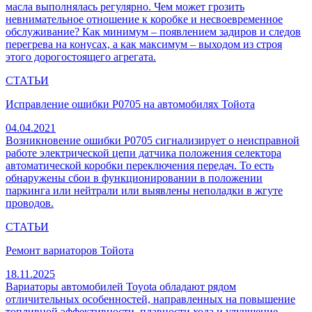
масла выполнялась регулярно. Чем может грозить
невнимательное отношение к коробке и несвоевременное
обслуживание? Как минимум – появлением задиров и следов
перегрева на конусах, а как максимум – выходом из строя
этого дорогостоящего агрегата.
СТАТЬИ
Исправление ошибки P0705 на автомобилях Тойота
04.04.2021
Возникновение ошибки P0705 сигнализирует о неисправной
работе электрической цепи датчика положения селектора
автоматической коробки переключения передач. То есть
обнаружены сбои в функционировании в положении
паркинга или нейтрали или выявлены неполадки в жгуте
проводов.
СТАТЬИ
Ремонт вариаторов Тойота
18.11.2025
Вариаторы автомобилей Toyota обладают рядом
отличительных особенностей, направленных на повышение
топливной эффективности, плавности хода и улучшение