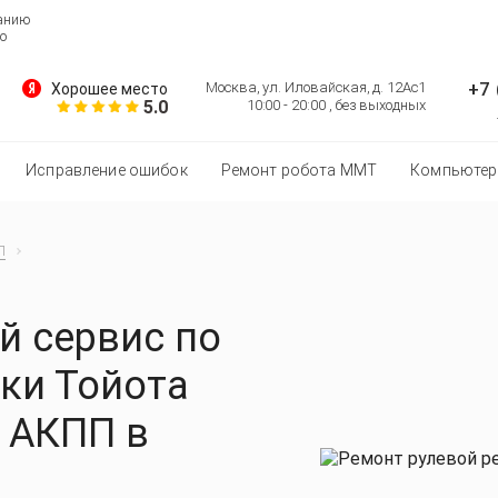
ванию
о
+7 
Москва, ул. Иловайская, д. 12Ас1
Хорошее место
5.0
10:00 - 20:00 , без выходных
Исправление ошибок
Ремонт робота MMT
Компьютер
П
 сервис по
ки Тойота
E АКПП в