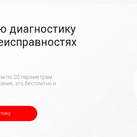
ю диагностику
неисправностях
м по 20 параметрам
ние, это бесплатно и
стику