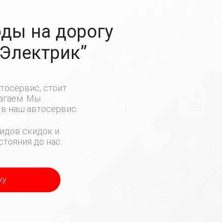
ды на дорогу
-Электрик”
тосервис, стоит
лагаем. Мы
в наш автосервис.
идов скидок и
тояния до нас.
ку