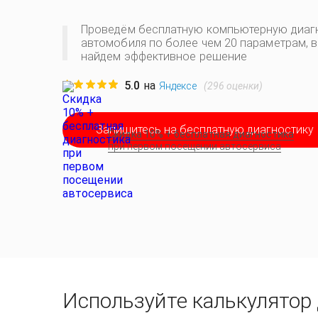
Проведём бесплатную компьютерную диаг
автомобиля по более чем 20 параметрам, 
найдем эффективное решение
5.0
на
(
296
оценки)
Яндексе
Запишитесь на бесплатную диагностику
Скидка 10% + бесплатная диагностика
при первом посещении автосервиса
Используйте калькулятор 