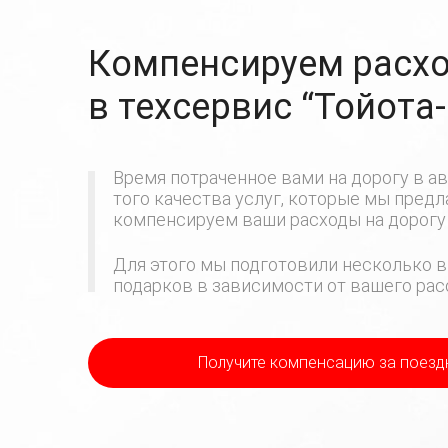
Компенсируем расхо
в техсервис
“Тойота
Время потраченное вами на дорогу в ав
того качества услуг, которые мы пред
компенсируем ваши расходы на дорогу 
Для этого мы подготовили несколько в
подарков в зависимости от вашего расс
Получите компенсацию
за поезд