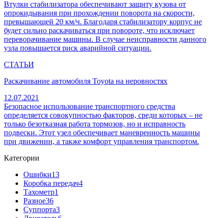
Втулки стабилизатора обеспечивают защиту кузова от
опрокидывания при прохождении поворота на скорости,
превышающей 20 км/ч. Благодаря стабилизатору корпус не
будет сильно раскачиваться при повороте, что исключает
переворачивание машины. В случае неисправности данного
узла повышается риск аварийной ситуации.
СТАТЬИ
Раскачивание автомобиля Toyota на неровностях
12.07.2021
Безопасное использование транспортного средства
определяется совокупностью факторов, среди которых – не
только безотказная работа тормозов, но и исправность
подвески. Этот узел обеспечивает маневренность машины
при движении, а также комфорт управления транспортом.
Категории
Ошибки
13
Коробка передач
4
Тахометр
1
Разное
36
Cуппорта
3