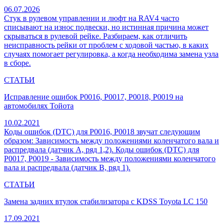
06.07.2026
Стук в рулевом управлении и люфт на RAV4 часто
списывают на износ подвески, но истинная причина может
скрываться в рулевой рейке. Разбираем, как отличить
неисправность рейки от проблем с ходовой частью, в каких
случаях помогает регулировка, а когда необходима замена узла
в сборе.
СТАТЬИ
Исправление ошибок P0016, P0017, P0018, P0019 на
автомобилях Тойота
10.02.2021
Коды ошибок (DTC) для P0016, P0018 звучат следующим
образом: Зависимость между положениями коленчатого вала и
распредвала (датчик A, ряд 1,2). Коды ошибок (DTC) для
P0017, P0019 - Зависимость между положениями коленчатого
вала и распредвала (датчик B, ряд 1).
СТАТЬИ
Замена задних втулок стабилизатора с KDSS Toyota LC 150
17.09.2021