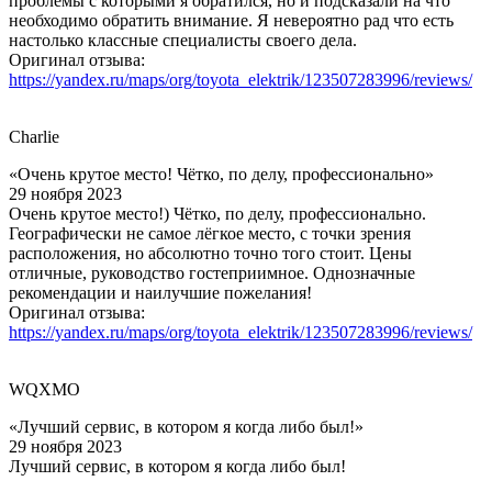
проблемы с которыми я обратился, но и подсказали на что
необходимо обратить внимание. Я невероятно рад что есть
настолько классные специалисты своего дела.
Оригинал отзыва:
https://yandex.ru/maps/org/toyota_elektrik/123507283996/reviews/
Charlie
«Очень крутое место! Чётко, по делу, профессионально»
29 ноября 2023
Очень крутое место!) Чётко, по делу, профессионально.
Географически не самое лёгкое место, с точки зрения
расположения, но абсолютно точно того стоит. Цены
отличные, руководство гостеприимное. Однозначные
рекомендации и наилучшие пожелания!
Оригинал отзыва:
https://yandex.ru/maps/org/toyota_elektrik/123507283996/reviews/
WQXMO
«Лучший сервис, в котором я когда либо был!»
29 ноября 2023
Лучший сервис, в котором я когда либо был!