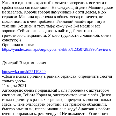
Как-то в один «прекрасный» момент загорелись все чеки и
срабатывала сигнализация. На следующий день Машина даже
не завелась. Короче говоря намучилась я с эти делом, в 2-х
сервисах Машина простояла в общем месяц и ничего, не
могли понять в чем проблема. Геннадий нашёл причину в
течении 3-х дней и тьфу тьфу, езжу уже 3-й месяц и всё
хорошо. Сейчас такая редкость найти действительно
грамотного специалиста. У кого трудности с машиной, очень
советую)))
Оригинал отзыва:
https://yandex.ru/maps/org/toyota_elektrik/123507283996/reviews/
Дмитрий Владимирович
https://vk.com/id25119829
«Долго искал причину в разных сервисах, определить смогли
только здесь»
11 марта 2021
Автосервис очень понравился! Была проблема с актуатором
сцепления, Тойота Королла, электромотор изжил себя. Долго
искал причину в разных сервисах, определить смогли только
здесь! Очень благодарен ребятам, все грамотно объяснили,
быстро заменили, теперь машина на ходу! Адаптация робота
очень понравилась, рекомендую! Не пожалеете! Если стоит