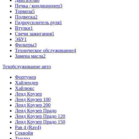
Двигатель
6
Печка / кондиционер
3
Тормоза
5
Подвеска
2
Гидроусилитель руля
1
Втулки
1
Свечи зажигания
1
ЭБУ
1
Фильтры
3
Техническое обслуживание
4
Замена масла
2
Техобслуживание авто
Фортунер
Хайлендер
Хайлюкс
Ленд Крузер
Ленд Крузер 100
Ленд Крузер 200
Ленд Крузер Прадо
Ленд Крузер Прадо 120
Ленд Крузер Прадо 150
Рав 4 (Rav4)
Секвойя
Тундра