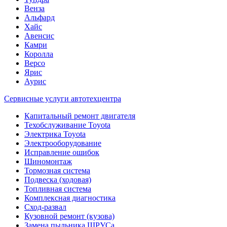
Венза
Альфард
Хайс
Авенсис
Камри
Королла
Версо
Ярис
Аурис
Сервисные услуги автотехцентра
Капитальный ремонт двигателя
Техобслуживание Toyota
Электрика Toyota
Электрооборудование
Исправление ошибок
Шиномонтаж
Тормозная система
Подвеска (ходовая)
Топливная система
Комплексная диагностика
Сход-развал
Кузовной ремонт (кузова)
Замена пыльника ШРУСа