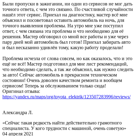
Были пропуски в зажигании, ни один из сервисов не мог дать
точного ответа, с чем это связано. По счастливой случайности
нашёл этот сервис. Приехал на диагностику, мастер всё мне
объяснил и посоветовал оставить автомобиль на ночь, для
точного выявления проблемы. На утро мне уже поступил
ответ, с чем связана эта проблема и что необходимо для её
решения. Мастер обговорил со мной все работы и уже через
пару дней мой автомобиль был готов! Приехал забирать авто
и был несказанно удивлён тому, какую работу проделали!
Проблема исчезла от слова совсем, но как оказалось, что и это
ещё не всё! Мастер подготовил для мне лист рекомендаций,
что необходимо сделать, а так же объяснил, как нужно следить
за авто! Сейчас автомобиль в прекрасном техническом
состоянии! Очень доволен качеством ремонта и вообщем
сервисом! Теперь за обслуживанием только сюда!
Оригинал отзыва:
https://yandex.ru/maps/org/toyota_elektrik/123507283996/reviews/
Александра Л.
«Сейчас такая редкость найти действительно грамотного
специалиста. У кого трудности с машиной, очень советую»
04 апреля 2021