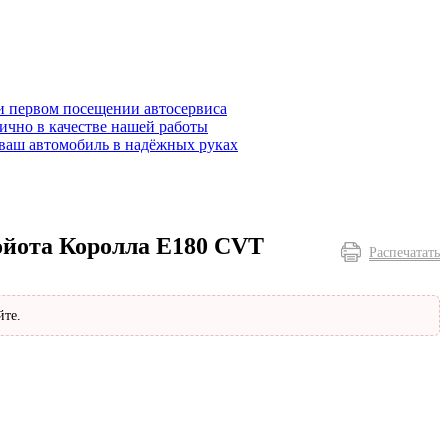
и первом посещении автосервиса
ично в качестве нашей работы
ваш автомобиль в надёжных руках
ойота Королла E180 CVT
Распечатать
йте.