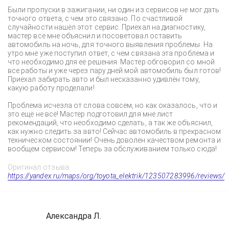
Были пропуски в зажигании, ни один из сервисов не мог дать
точного ответа, с чем это связано. По счастливой
случайности нашёл этот сервис. Приехал на диагностику,
мастер всё мне объяснил и посоветовал оставить
автомобиль на ночь, для точного выявления проблемы. На
утро мне уже поступил ответ, с чем связана эта проблема и
что необходимо для её решения. Мастер обговорил со мной
все работы и уже через пару дней мой автомобиль был готов!
Приехал забирать авто и был несказанно удивлён тому,
какую работу проделали!
Проблема исчезла от слова совсем, но как оказалось, что и
это ещё не всё! Мастер подготовил для мне лист
рекомендаций, что необходимо сделать, а так же объяснил,
как нужно следить за авто! Сейчас автомобиль в прекрасном
техническом состоянии! Очень доволен качеством ремонта и
вообщем сервисом! Теперь за обслуживанием только сюда!
Оригинал отзыва:
https://yandex.ru/maps/org/toyota_elektrik/123507283996/reviews/
Александра Л.