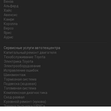
Венза
Альфард
Хайс
Авенсис
Камри
Королла
Версо
Ярис
Аурис
Сервисные услуги автотехцентра
Капитальный ремонт двигателя
Техобслуживание Toyota
Электрика Toyota
Электрооборудование
Исправление ошибок
Шиномонтаж
Тормозная система
Подвеска (ходовая)
Топливная система
Комплексная диагностика
Сход-развал
Кузовной ремонт (кузова)
Замена пыльника ШРУСа
Рычаг ручного тормоза