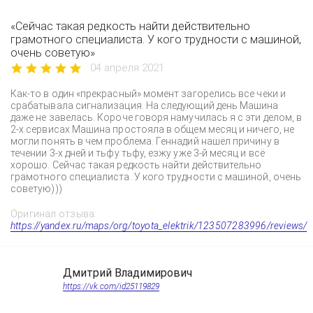
«Сейчас такая редкость найти действительно
грамотного специалиста. У кого трудности с машиной,
очень советую»
04 апреля 2021
Как-то в один «прекрасный» момент загорелись все чеки и
срабатывала сигнализация. На следующий день Машина
даже не завелась. Короче говоря намучилась я с эти делом, в
2-х сервисах Машина простояла в общем месяц и ничего, не
могли понять в чем проблема. Геннадий нашёл причину в
течении 3-х дней и тьфу тьфу, езжу уже 3-й месяц и всё
хорошо. Сейчас такая редкость найти действительно
грамотного специалиста. У кого трудности с машиной, очень
советую)))
Оригинал отзыва:
https://yandex.ru/maps/org/toyota_elektrik/123507283996/reviews/
Дмитрий Владимирович
https://vk.com/id25119829