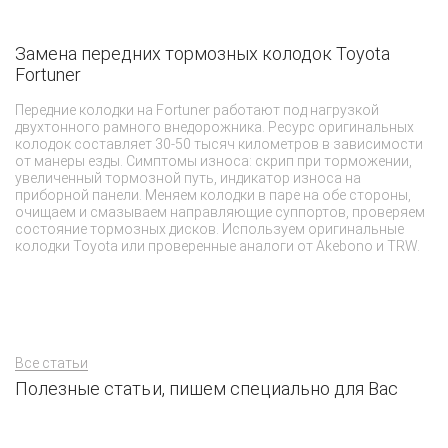
Замена передних тормозных колодок Toyota
Ч
Fortuner
Т
Передние колодки на Fortuner работают под нагрузкой
Не
двухтонного рамного внедорожника. Ресурс оригинальных
ав
колодок составляет 30-50 тысяч километров в зависимости
во
от манеры езды. Симптомы износа: скрип при торможении,
сп
увеличенный тормозной путь, индикатор износа на
ил
приборной панели. Меняем колодки в паре на обе стороны,
ср
очищаем и смазываем направляющие суппортов, проверяем
по
состояние тормозных дисков. Используем оригинальные
колодки Toyota или проверенные аналоги от Akebono и TRW.
Все статьи
Полезные статьи, пишем специально для Вас