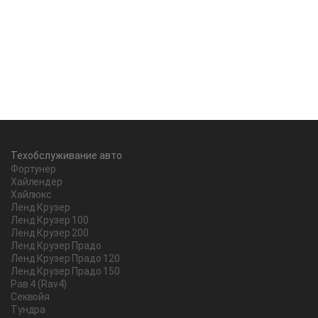
Техобслуживание авто
Фортунер
Хайлендер
Хайлюкс
Ленд Крузер
Ленд Крузер 100
Ленд Крузер 200
Ленд Крузер Прадо
Ленд Крузер Прадо 120
Ленд Крузер Прадо 150
Рав 4 (Rav4)
Секвойя
Тундра