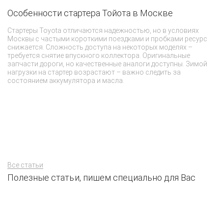
Особенности стартера Тойота в Москве
Н
Г
Стартеры Toyota отличаются надежностью, но в условиях
Москвы с частыми короткими поездками и пробками ресурс
Вс
снижается. Сложность доступа на некоторых моделях –
сл
требуется снятие впускного коллектора. Оригинальные
ме
запчасти дороги, но качественные аналоги доступны. Зимой
от
нагрузки на стартер возрастают – важно следить за
ва
состоянием аккумулятора и масла.
ме
та
Все статьи
Полезные статьи, пишем специально для Вас