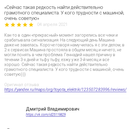
«Сейчас такая редкость найти действительно
грамотного специалиста. У кого трудности с машиной,
очень советую»
04 апреля 2021
Как-то в один «прекрасный» момент загорелись все чеки и
срабатывала сигнализация. На следующий день Машина
даже не завелась. Короче говоря намучилась я с эти делом, в
2-х сервисах Машина простояла в общем месяц и ничего, не
могли понять в чем проблема. Геннадий нашёл причину в
течении 3-х дней и тьфу тьфу, езжу уже 3-й месяц и всё
хорошо. Сейчас такая редкость найти действительно
грамотного специалиста. У кого трудности с машиной, очень
советую)))
Оригинал отзыва:
https://yandex.ru/maps/org/toyota_elektrik/123507283996/reviews/
Дмитрий Владимирович
https://vk.com/id25119829