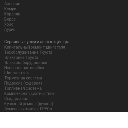
Авенсис
Камри
Королла
Версо
Ярис
Аурис
Сервисные услуги автотехцентра
Капитальный ремонт двигателя
Техобслуживание Toyota
Электрика Toyota
Электрооборудование
Исправление ошибок
Шиномонтаж
Тормозная система
Подвеска (ходовая)
Топливная система
Комплексная диагностика
Сход-развал
Кузовной ремонт (кузова)
Замена пыльника ШРУСа
Рычаг ручного тормоза
Редуктор
Прокладка поддона