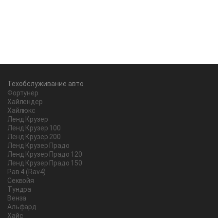
Техобслуживание авто
Фортунер
Хайлендер
Хайлюкс
Ленд Крузер
Ленд Крузер 100
Ленд Крузер 200
Ленд Крузер Прадо
Ленд Крузер Прадо 120
Ленд Крузер Прадо 150
Рав 4 (Rav4)
Секвойя
Тундра
Венза
Альфард
Хайс