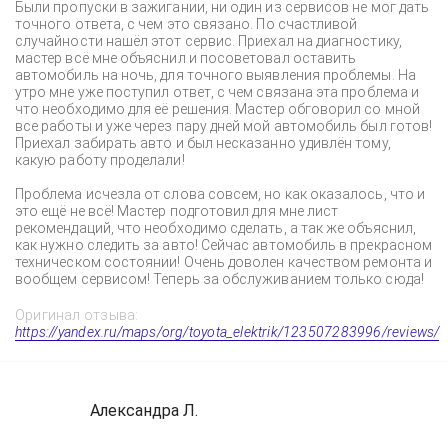
Были пропуски в зажигании, ни один из сервисов не мог дать
точного ответа, с чем это связано. По счастливой
случайности нашёл этот сервис. Приехал на диагностику,
мастер всё мне объяснил и посоветовал оставить
автомобиль на ночь, для точного выявления проблемы. На
утро мне уже поступил ответ, с чем связана эта проблема и
что необходимо для её решения. Мастер обговорил со мной
все работы и уже через пару дней мой автомобиль был готов!
Приехал забирать авто и был несказанно удивлён тому,
какую работу проделали!
Проблема исчезла от слова совсем, но как оказалось, что и
это ещё не всё! Мастер подготовил для мне лист
рекомендаций, что необходимо сделать, а так же объяснил,
как нужно следить за авто! Сейчас автомобиль в прекрасном
техническом состоянии! Очень доволен качеством ремонта и
вообщем сервисом! Теперь за обслуживанием только сюда!
Оригинал отзыва:
https://yandex.ru/maps/org/toyota_elektrik/123507283996/reviews/
Александра Л.