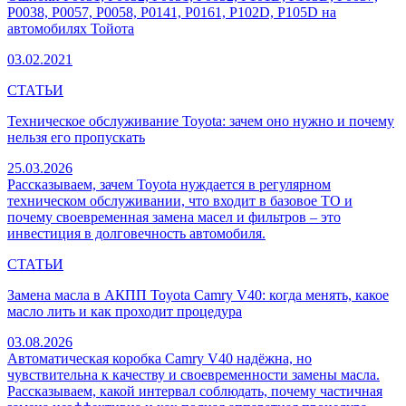
P0038, P0057, P0058, P0141, P0161, P102D, P105D на
автомобилях Тойота
03.02.2021
СТАТЬИ
Техническое обслуживание Toyota: зачем оно нужно и почему
нельзя его пропускать
25.03.2026
Рассказываем, зачем Toyota нуждается в регулярном
техническом обслуживании, что входит в базовое ТО и
почему своевременная замена масел и фильтров – это
инвестиция в долговечность автомобиля.
СТАТЬИ
Замена масла в АКПП Toyota Camry V40: когда менять, какое
масло лить и как проходит процедура
03.08.2026
Автоматическая коробка Camry V40 надёжна, но
чувствительна к качеству и своевременности замены масла.
Рассказываем, какой интервал соблюдать, почему частичная