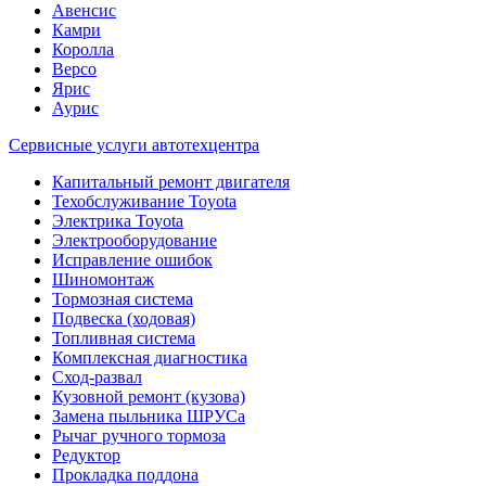
Авенсис
Камри
Королла
Версо
Ярис
Аурис
Сервисные услуги автотехцентра
Капитальный ремонт двигателя
Техобслуживание Toyota
Электрика Toyota
Электрооборудование
Исправление ошибок
Шиномонтаж
Тормозная система
Подвеска (ходовая)
Топливная система
Комплексная диагностика
Сход-развал
Кузовной ремонт (кузова)
Замена пыльника ШРУСа
Рычаг ручного тормоза
Редуктор
Прокладка поддона