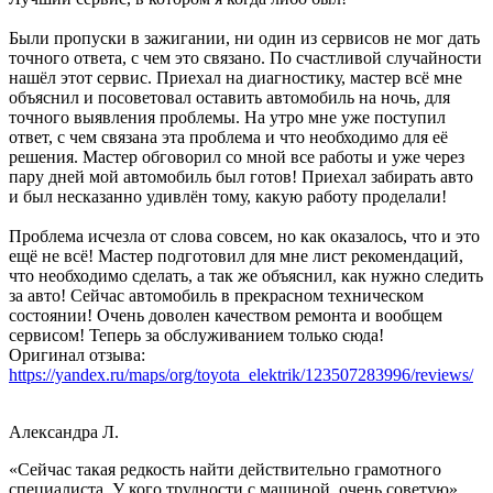
Были пропуски в зажигании, ни один из сервисов не мог дать
точного ответа, с чем это связано. По счастливой случайности
нашёл этот сервис. Приехал на диагностику, мастер всё мне
объяснил и посоветовал оставить автомобиль на ночь, для
точного выявления проблемы. На утро мне уже поступил
ответ, с чем связана эта проблема и что необходимо для её
решения. Мастер обговорил со мной все работы и уже через
пару дней мой автомобиль был готов! Приехал забирать авто
и был несказанно удивлён тому, какую работу проделали!
Проблема исчезла от слова совсем, но как оказалось, что и это
ещё не всё! Мастер подготовил для мне лист рекомендаций,
что необходимо сделать, а так же объяснил, как нужно следить
за авто! Сейчас автомобиль в прекрасном техническом
состоянии! Очень доволен качеством ремонта и вообщем
сервисом! Теперь за обслуживанием только сюда!
Оригинал отзыва:
https://yandex.ru/maps/org/toyota_elektrik/123507283996/reviews/
Александра Л.
«Сейчас такая редкость найти действительно грамотного
специалиста. У кого трудности с машиной, очень советую»