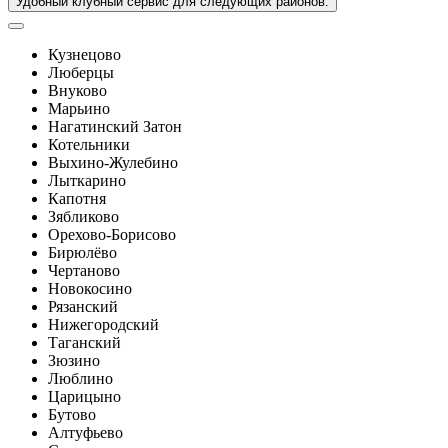
Удобный клубный сервис для следующих районов:
Кузнецово
Люберцы
Внуково
Марьино
Нагатинский Затон
Котельники
Выхино-Жулебино
Лыткарино
Капотня
Зябликово
Орехово-Борисово
Бирюлёво
Чертаново
Новокосино
Рязанский
Нижегородский
Таганский
Зюзино
Люблино
Царицыно
Бутово
Алтуфьево