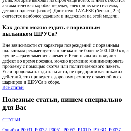
узлы, которые выходят из строя чаще всего. К ним относятся
автоматическая коробка передач, электрические системы,
детали подвески (износ). Двигатель 1AZ-FSE (бензин, 2 л)
считается наиболее удачным и надежным на этой модели.
Как долго можно ездить с порванным
пыльником ШРУСа?
Вне зависимости от характера повреждений с порванным
пыльником рекомендуется проезжать не больше 500-1000 км, а
лучше – сразу заменить элемент. Если пыльник получил
дефект во время поездки, можно временно минимизировать
проблему с помощью скотча или полиэтиленового пакета.
Если продолжать ездить на авто, не предпринимая никаких
действий, это приведет к дорогому ремонту с заменой всех
шарниров и ШРУСа в сборе.
Все статьи
Полезные статьи, пишем специально
для Вас
СТАТЬИ
Ошибки P0031, P0032, P0051, P0052, P101D, P103D, P0037,