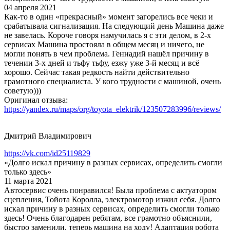
04 апреля 2021
Как-то в один «прекрасный» момент загорелись все чеки и
срабатывала сигнализация. На следующий день Машина даже
не завелась. Короче говоря намучилась я с эти делом, в 2-х
сервисах Машина простояла в общем месяц и ничего, не
могли понять в чем проблема. Геннадий нашёл причину в
течении 3-х дней и тьфу тьфу, езжу уже 3-й месяц и всё
хорошо. Сейчас такая редкость найти действительно
грамотного специалиста. У кого трудности с машиной, очень
советую)))
Оригинал отзыва:
https://yandex.ru/maps/org/toyota_elektrik/123507283996/reviews/
Дмитрий Владимирович
https://vk.com/id25119829
«Долго искал причину в разных сервисах, определить смогли
только здесь»
11 марта 2021
Автосервис очень понравился! Была проблема с актуатором
сцепления, Тойота Королла, электромотор изжил себя. Долго
искал причину в разных сервисах, определить смогли только
здесь! Очень благодарен ребятам, все грамотно объяснили,
быстро заменили, теперь машина на ходу! Адаптация робота