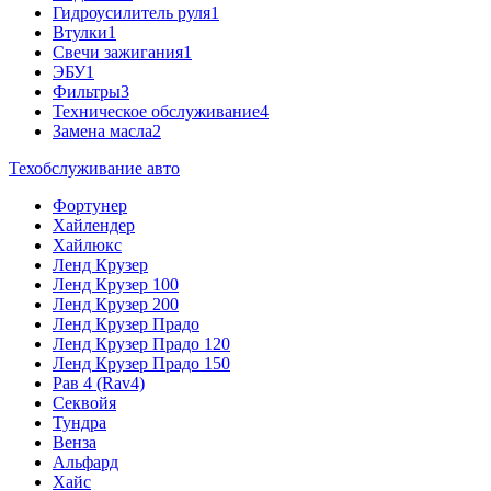
Гидроусилитель руля
1
Втулки
1
Свечи зажигания
1
ЭБУ
1
Фильтры
3
Техническое обслуживание
4
Замена масла
2
Техобслуживание авто
Фортунер
Хайлендер
Хайлюкс
Ленд Крузер
Ленд Крузер 100
Ленд Крузер 200
Ленд Крузер Прадо
Ленд Крузер Прадо 120
Ленд Крузер Прадо 150
Рав 4 (Rav4)
Секвойя
Тундра
Венза
Альфард
Хайс