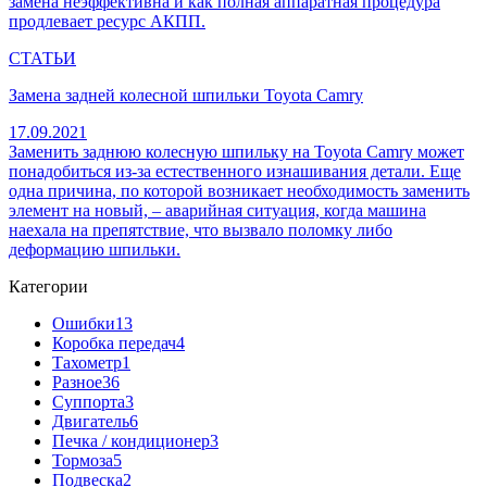
замена неэффективна и как полная аппаратная процедура
продлевает ресурс АКПП.
СТАТЬИ
Замена задней колесной шпильки Toyota Camry
17.09.2021
Заменить заднюю колесную шпильку на Toyota Camry может
понадобиться из-за естественного изнашивания детали. Еще
одна причина, по которой возникает необходимость заменить
элемент на новый, – аварийная ситуация, когда машина
наехала на препятствие, что вызвало поломку либо
деформацию шпильки.
Категории
Ошибки
13
Коробка передач
4
Тахометр
1
Разное
36
Cуппорта
3
Двигатель
6
Печка / кондиционер
3
Тормоза
5
Подвеска
2