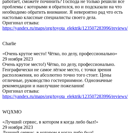
работает, сможете починить? Господа не только решили все
проблемы с которыми я обратился, но и подсказали на что
необходимо обратить внимание. Я невероятно рад что есть
настолько классные специалисты своего дела.
Оригинал отзыва:
https://yandex.ru/maps/org/toyota_elektrik/123507283996/reviews/
Charlie
«Очень крутое место! Чётко, по делу, профессионально»
29 ноября 2023
Очень крутое место!) Чётко, по делу, профессионально.
Географически не самое лёгкое место, с точки зрения
расположения, но абсолютно точно того стоит. Цены
отличные, руководство гостеприимное. Однозначные
рекомендации и наилучшие пожелания!
Оригинал отзыва:
https://yandex.ru/maps/org/toyota_elektrik/123507283996/reviews/
WQXMO
«Лучший сервис, в котором я когда либо был!»
29 ноября 2023
Лучший сервис, в котором я когда либо был!