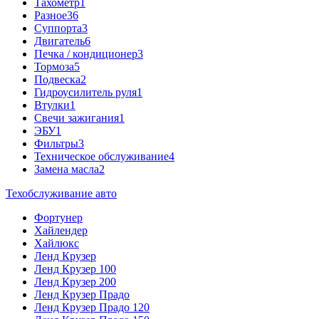
Тахометр
1
Разное
36
Cуппорта
3
Двигатель
6
Печка / кондиционер
3
Тормоза
5
Подвеска
2
Гидроусилитель руля
1
Втулки
1
Свечи зажигания
1
ЭБУ
1
Фильтры
3
Техническое обслуживание
4
Замена масла
2
Техобслуживание авто
Фортунер
Хайлендер
Хайлюкс
Ленд Крузер
Ленд Крузер 100
Ленд Крузер 200
Ленд Крузер Прадо
Ленд Крузер Прадо 120