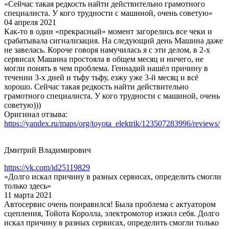
«Сейчас такая редкость найти действительно грамотного
специалиста. У кого трудности с машиной, очень советую»
04 апреля 2021
Как-то в один «прекрасный» момент загорелись все чеки и
срабатывала сигнализация. На следующий день Машина даже
не завелась. Короче говоря намучилась я с эти делом, в 2-х
сервисах Машина простояла в общем месяц и ничего, не
могли понять в чем проблема. Геннадий нашёл причину в
течении 3-х дней и тьфу тьфу, езжу уже 3-й месяц и всё
хорошо. Сейчас такая редкость найти действительно
грамотного специалиста. У кого трудности с машиной, очень
советую)))
Оригинал отзыва:
https://yandex.ru/maps/org/toyota_elektrik/123507283996/reviews/
Дмитрий Владимирович
https://vk.com/id25119829
«Долго искал причину в разных сервисах, определить смогли
только здесь»
11 марта 2021
Автосервис очень понравился! Была проблема с актуатором
сцепления, Тойота Королла, электромотор изжил себя. Долго
искал причину в разных сервисах, определить смогли только