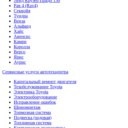
Ленд Крузер Прадо 150
Рав 4 (Rav4)
Секвойя
Тундра
Венза
Альфард
Хайс
Авенсис
Камри
Королла
Версо
Ярис
Аурис
Сервисные услуги автотехцентра
Капитальный ремонт двигателя
Техобслуживание Toyota
Электрика Toyota
Электрооборудование
Исправление ошибок
Шиномонтаж
Тормозная система
Подвеска (ходовая)
Топливная система
Комплексная диагностика