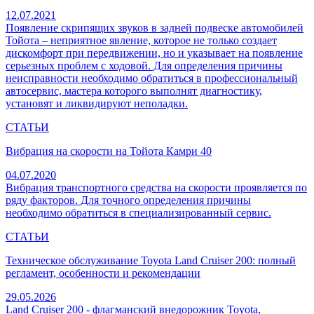
12.07.2021
Появление скрипящих звуков в задней подвеске автомобилей
Тойота – неприятное явление, которое не только создает
дискомфорт при передвижении, но и указывает на появление
серьезных проблем с ходовой. Для определения причины
неисправности необходимо обратиться в профессиональный
автосервис, мастера которого выполнят диагностику,
установят и ликвидируют неполадки.
СТАТЬИ
Вибрация на скорости на Тойота Камри 40
04.07.2020
Вибрация транспортного средства на скорости проявляется по
ряду факторов. Для точного определения причины
необходимо обратиться в специализированный сервис.
СТАТЬИ
Техническое обслуживание Toyota Land Cruiser 200: полный
регламент, особенности и рекомендации
29.05.2026
Land Cruiser 200 - флагманский внедорожник Toyota,