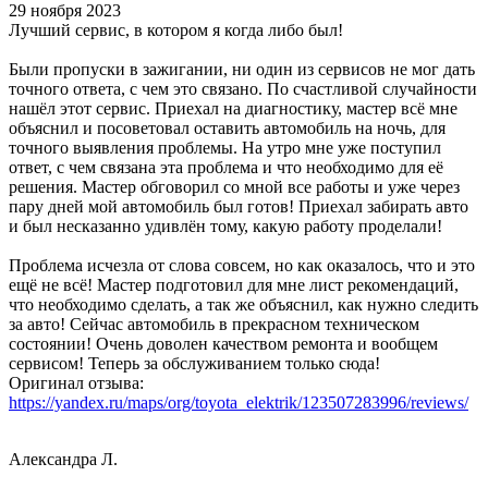
29 ноября 2023
Лучший сервис, в котором я когда либо был!
Были пропуски в зажигании, ни один из сервисов не мог дать
точного ответа, с чем это связано. По счастливой случайности
нашёл этот сервис. Приехал на диагностику, мастер всё мне
объяснил и посоветовал оставить автомобиль на ночь, для
точного выявления проблемы. На утро мне уже поступил
ответ, с чем связана эта проблема и что необходимо для её
решения. Мастер обговорил со мной все работы и уже через
пару дней мой автомобиль был готов! Приехал забирать авто
и был несказанно удивлён тому, какую работу проделали!
Проблема исчезла от слова совсем, но как оказалось, что и это
ещё не всё! Мастер подготовил для мне лист рекомендаций,
что необходимо сделать, а так же объяснил, как нужно следить
за авто! Сейчас автомобиль в прекрасном техническом
состоянии! Очень доволен качеством ремонта и вообщем
сервисом! Теперь за обслуживанием только сюда!
Оригинал отзыва:
https://yandex.ru/maps/org/toyota_elektrik/123507283996/reviews/
Александра Л.