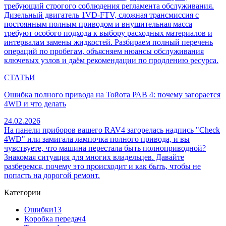
требующий строгого соблюдения регламента обслуживания.
Дизельный двигатель 1VD-FTV, сложная трансмиссия с
постоянным полным приводом и внушительная масса
требуют особого подхода к выбору расходных материалов и
интервалам замены жидкостей. Разбираем полный перечень
операций по пробегам, объясняем нюансы обслуживания
ключевых узлов и даём рекомендации по продлению ресурса.
СТАТЬИ
Ошибка полного привода на Тойота РАВ 4: почему загорается
4WD и что делать
24.02.2026
На панели приборов вашего RAV4 загорелась надпись "Check
4WD" или замигала лампочка полного привода, и вы
чувствуете, что машина перестала быть полноприводной?
Знакомая ситуация для многих владельцев. Давайте
разберемся, почему это происходит и как быть, чтобы не
попасть на дорогой ремонт.
Категории
Ошибки
13
Коробка передач
4