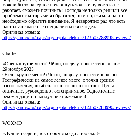
можно было наверное почерпнуть только: ну вот это не
работает, сможете починить? Господа не только решили все
проблемы с которыми я обратился, но и подсказали на что
необходимо обратить внимание. Я невероятно рад что есть
настолько классные специалисты своего дела.
Оригинал отзыва:
https://yandex.ru/maps/org/toyota_elektrik/123507283996/reviews/
Charlie
«Очень крутое место! Чётко, по делу, профессионально»
29 ноября 2023
Очень крутое место!) Чётко, по делу, профессионально.
Географически не самое лёгкое место, с точки зрения
расположения, но абсолютно точно того стоит. Цены
отличные, руководство гостеприимное. Однозначные
рекомендации и наилучшие пожелания!
Оригинал отзыва:
https://yandex.ru/maps/org/toyota_elektrik/123507283996/reviews/
WQXMO
«Лучший сервис, в котором я когда либо был!»