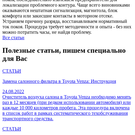
локализации проблемного контура. Чаще всего виновниками
оказываются нештатная сигнализация, магнитола, блок
комфорта или закисшие контакты в моторном отсеке.
Устраняем причину разряда, восстанавливаем нормативный
ток покоя. Процедура требует методичности и опыта - без них
можно потратить часы, не найдя проблему.
Все статьи
Полезные статьи, пишем специально
для Вас
СТАТЬИ
Замена салонного фильтра в Toyota Venza: Инструкция
24.08.2022
Очиститель воздуха салона в Toyota Venza необходимо менять
раз в 12 месяцев (при редком использовании автомобиля) или
каждые 10 000 километров пробега. Эта процедура включена
в список работ в рамках систематического техобслуживания
транспортного средства.
СТАТЬИ