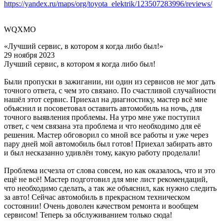
https://yandex.ru/maps/org/toyota_elektrik/123507283996/reviews/
WQXMO
«Лучший сервис, в котором я когда либо был!»
29 ноября 2023
Лучший сервис, в котором я когда либо был!
Были пропуски в зажигании, ни один из сервисов не мог дать
точного ответа, с чем это связано. По счастливой случайности
нашёл этот сервис. Приехал на диагностику, мастер всё мне
объяснил и посоветовал оставить автомобиль на ночь, для
точного выявления проблемы. На утро мне уже поступил
ответ, с чем связана эта проблема и что необходимо для её
решения. Мастер обговорил со мной все работы и уже через
пару дней мой автомобиль был готов! Приехал забирать авто
и был несказанно удивлён тому, какую работу проделали!
Проблема исчезла от слова совсем, но как оказалось, что и это
ещё не всё! Мастер подготовил для мне лист рекомендаций,
что необходимо сделать, а так же объяснил, как нужно следить
за авто! Сейчас автомобиль в прекрасном техническом
состоянии! Очень доволен качеством ремонта и вообщем
сервисом! Теперь за обслуживанием только сюда!