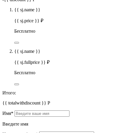
{{ sj.name }}
{{ sj.price }} ₽
Бесплатно
{{ sj.name }}
{{ sj.fullprice }} ₽
Бесплатно
Итого:
{{ totalwithdiscount }}
Р
Имя
*
Введите имя