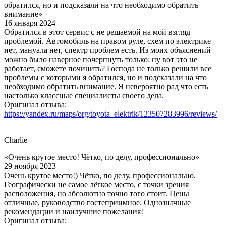
обратился, но и подсказали на что необходимо обратить
внимание»
16 января 2024
Обратился в этот сервис с не решаемой на мой взгляд
проблемой. Автомобиль на правом руле, схем по электрике
нет, мануала нет, спектр проблем есть. Из моих объяснений
можно было наверное почерпнуть только: ну вот это не
работает, сможете починить? Господа не только решили все
проблемы с которыми я обратился, но и подсказали на что
необходимо обратить внимание. Я невероятно рад что есть
настолько классные специалисты своего дела.
Оригинал отзыва:
https://yandex.ru/maps/org/toyota_elektrik/123507283996/reviews/
Charlie
«Очень крутое место! Чётко, по делу, профессионально»
29 ноября 2023
Очень крутое место!) Чётко, по делу, профессионально.
Географически не самое лёгкое место, с точки зрения
расположения, но абсолютно точно того стоит. Цены
отличные, руководство гостеприимное. Однозначные
рекомендации и наилучшие пожелания!
Оригинал отзыва: