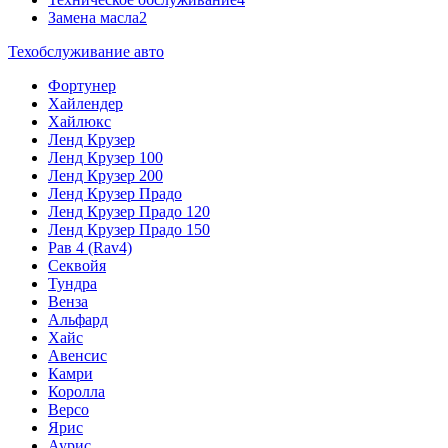
Замена масла
2
Техобслуживание авто
Фортунер
Хайлендер
Хайлюкс
Ленд Крузер
Ленд Крузер 100
Ленд Крузер 200
Ленд Крузер Прадо
Ленд Крузер Прадо 120
Ленд Крузер Прадо 150
Рав 4 (Rav4)
Секвойя
Тундра
Венза
Альфард
Хайс
Авенсис
Камри
Королла
Версо
Ярис
Аурис