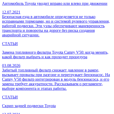
Автомобиль Toyota уводит вправо или влево при движении
12.07.2021
Безопасная езда в автомобиле определяется не только
исправными тормозами, но и системой рулевого управления,
работой подвески. Эти узлы обеспечивают маневренность
транспорта и повороты на дороге без риска создания
аварийной ситуации.
СТАТЬИ
Замена топливного фильтра Toyota Camry V50: когда менять,
какой фильтр выбрать и как проходит процедура
03.08.2026
Забитый топливный фильтр снижает давление в рампе,
вызывает провалы при разгоне и перегружает бензонасос. На
Camry V50 фильтр интегрирован в модуль бензонасоса, и его
замена требует аккуратности. Рассказываем о регламенте,
выборе компонента и этапах работы.
СТАТЬИ
Скрип задней подвески Toyota