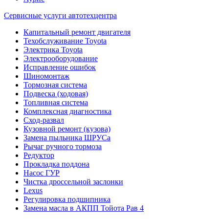
Сервисные услуги автотехцентра
Капитальный ремонт двигателя
Техобслуживание Toyota
Электрика Toyota
Электрооборудование
Исправление ошибок
Шиномонтаж
Тормозная система
Подвеска (ходовая)
Топливная система
Комплексная диагностика
Сход-развал
Кузовной ремонт (кузова)
Замена пыльника ШРУСа
Рычаг ручного тормоза
Редуктор
Прокладка поддона
Насос ГУР
Чистка дроссельной заслонки
Lexus
Регулировка подшипника
Замена масла в АКПП Тойота Рав 4