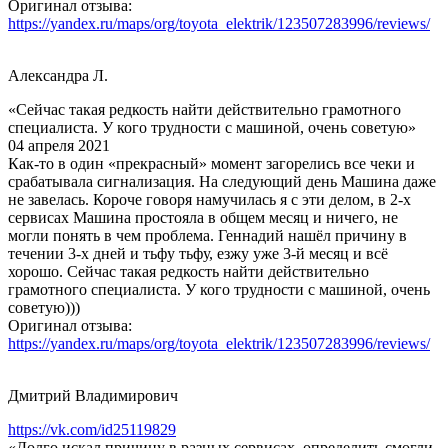
Оригинал отзыва:
https://yandex.ru/maps/org/toyota_elektrik/123507283996/reviews/
Александра Л.
«Сейчас такая редкость найти действительно грамотного
специалиста. У кого трудности с машиной, очень советую»
04 апреля 2021
Как-то в один «прекрасный» момент загорелись все чеки и
срабатывала сигнализация. На следующий день Машина даже
не завелась. Короче говоря намучилась я с эти делом, в 2-х
сервисах Машина простояла в общем месяц и ничего, не
могли понять в чем проблема. Геннадий нашёл причину в
течении 3-х дней и тьфу тьфу, езжу уже 3-й месяц и всё
хорошо. Сейчас такая редкость найти действительно
грамотного специалиста. У кого трудности с машиной, очень
советую)))
Оригинал отзыва:
https://yandex.ru/maps/org/toyota_elektrik/123507283996/reviews/
Дмитрий Владимирович
https://vk.com/id25119829
«Долго искал причину в разных сервисах, определить смогли