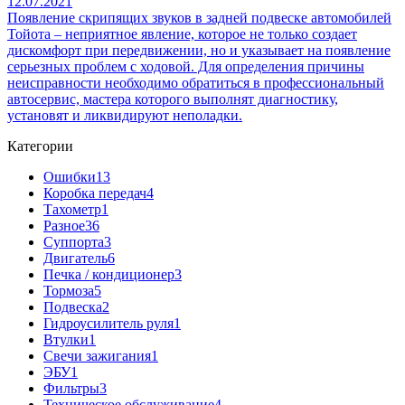
12.07.2021
Появление скрипящих звуков в задней подвеске автомобилей
Тойота – неприятное явление, которое не только создает
дискомфорт при передвижении, но и указывает на появление
серьезных проблем с ходовой. Для определения причины
неисправности необходимо обратиться в профессиональный
автосервис, мастера которого выполнят диагностику,
установят и ликвидируют неполадки.
Категории
Ошибки
13
Коробка передач
4
Тахометр
1
Разное
36
Cуппорта
3
Двигатель
6
Печка / кондиционер
3
Тормоза
5
Подвеска
2
Гидроусилитель руля
1
Втулки
1
Свечи зажигания
1
ЭБУ
1
Фильтры
3
Техническое обслуживание
4