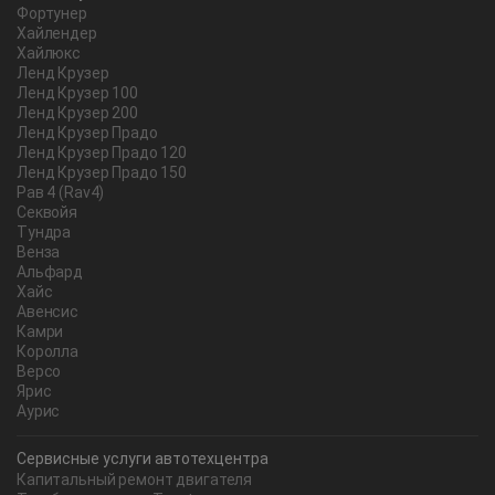
Фортунер
Хайлендер
Хайлюкс
Ленд Крузер
Ленд Крузер 100
Ленд Крузер 200
Ленд Крузер Прадо
Ленд Крузер Прадо 120
Ленд Крузер Прадо 150
Рав 4 (Rav4)
Секвойя
Тундра
Венза
Альфард
Хайс
Авенсис
Камри
Королла
Версо
Ярис
Аурис
Сервисные услуги автотехцентра
Капитальный ремонт двигателя