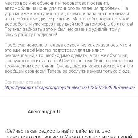
мастер всё мне объяснил и посоветовал оставить
автомобиль на ночь, для точного выявления проблемы. На
утро мне уже поступил ответ, с чем связана эта проблема и
что необходимо для её решения. Мастер обговорил со мной
все работы и уже через пару дней мой автомобиль был готов!
Приехал забирать авто и был несказанно удивлён тому,
какую работу проделали!
Проблема исчезла от слова совсем, но как оказалось, что и
это ещё не всё! Мастер подготовил для мне лист
рекомендаций, что необходимо сделать, а так же объяснил,
как нужно следить за авто! Сейчас автомобиль в прекрасном
техническом состоянии! Очень доволен качеством ремонта и
вообщем сервисом! Теперь за обслуживанием только сюда!
Оригинал отзыва:
https://yandex.ru/maps/org/toyota_elektrik/123507283996/reviews/
Александра Л.
«Сейчас такая редкость найти действительно
грамотного специалиста. У кого трудности с машиной,