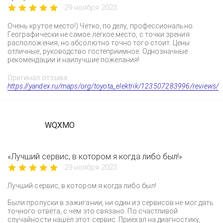
29 ноября 2023
Очень крутое место!) Чётко, по делу, профессионально.
Географически не самое лёгкое место, с точки зрения
расположения, но абсолютно точно того стоит. Цены
отличные, руководство гостеприимное. Однозначные
рекомендации и наилучшие пожелания!
Оригинал отзыва:
https://yandex.ru/maps/org/toyota_elektrik/123507283996/reviews/
WQXMO
«Лучший сервис, в котором я когда либо был!»
29 ноября 2023
Лучший сервис, в котором я когда либо был!
Были пропуски в зажигании, ни один из сервисов не мог дать
точного ответа, с чем это связано. По счастливой
случайности нашёл этот сервис. Приехал на диагностику,