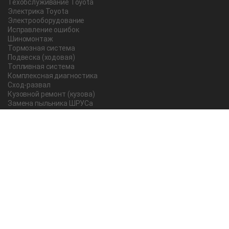
Техобслуживание Toyota
Электрика Toyota
Электрооборудование
Исправление ошибок
Шиномонтаж
Тормозная система
Подвеска (ходовая)
Топливная система
Комплексная диагностика
Сход-развал
Кузовной ремонт (кузова)
Замена пыльника ШРУСа
Рычаг ручного тормоза
Редуктор
Прокладка поддона
Насос ГУР
Чистка дроссельной заслонки
Lexus
Регулировка подшипника
Замена масла в АКПП Тойота Рав 4
О компании
Новости и акции
Вопрос-ответ
Отзывы