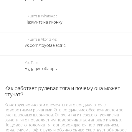
Пишите в WhatsApp:
Нажмите на иконку
Пишите в Vkontakte:
vk.com/toyotaelectric
YouTube:
Будущие обзоры
Как работает рулевая тяга и почему она может
О
стучат?
1
Конструкционно эти элементы авто соединяются с
Об
поворотными рычагами. Это соединение обеспечивается за
ре
счет шаровых шарниров. От руля тяги передают усилие на
те
рычаги, что позволяет им поворачиваться вправо и влево.
по
Чаще всего поломка тяг сопровождается постукиванием,
за
появлением люфта руля и обычно свидетельствует об износе
ре