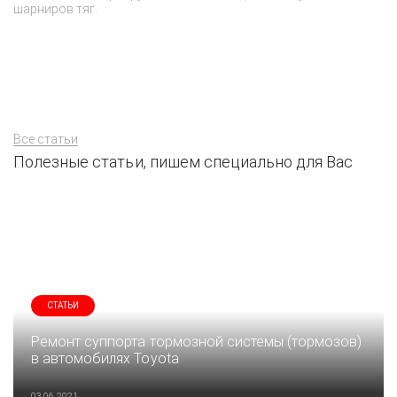
шарниров тяг.
м
св
Все статьи
Полезные статьи, пишем специально для Вас
СТАТЬИ
Ремонт суппорта тормозной системы (тормозов)
в автомобилях Toyota
03.06.2021