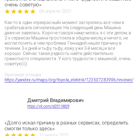
очень советую»
04 апреля 2021
Как-то в один «прекрасный» момент загорелись все чеки и
срабатывала сигнализация. На следующий день Машина
даже не завелась. Короче говоря намучилась я с эти делом, в
2-х сервисах Машина простояла в общем месяц и ничего, не
могли понять в чем проблема. Геннадий нашёл причину в
течении 3-х дней и тьфу тьфу, езжу уже 3-й месяц и всё
хорошо. Сейчас такая редкость найти действительно
грамотного специалиста. У кого трудности с машиной, очень
советую)))
Оригинал отзыва:
https://yandex.ru/maps/org/toyota_elektrik/123507283996/reviews/
Дмитрий Владимирович
https://vk.com/id25119829
«Долго искал причину в разных сервисах, определить
смогли только здесь»
11 марта 2021