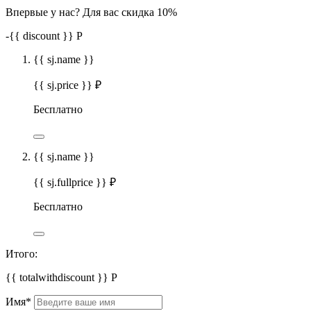
Впервые у нас? Для вас скидка 10%
-
{{ discount }}
Р
{{ sj.name }}
{{ sj.price }} ₽
Бесплатно
{{ sj.name }}
{{ sj.fullprice }} ₽
Бесплатно
Итого:
{{ totalwithdiscount }}
Р
Имя
*