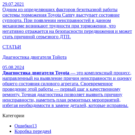
29.07.2021
Одним из определяющих факторов безотказной работы
системы торможения Toyota Camry выступает состояние
суппорта. При появлении неисправностей в данном
механизме возникают трудности при торможении, что
негативно отражается на безопасности передвижения и может
стать причиной серьезного ДТП.
СТАТЬИ
Диагностика двигателя Тойота
05.08.2024
Диагностика двигателя Toyota
— это комплексный процесс,
направленный на выявление причин неисправности и оценку
общего состояния силового агрегата. Своевременное
проведение этой работы — первый шаг к качественному
ремонту. Точная диагностика позволяет выявить причину
неисправности, наметить план ремонтных мероприятий,
избегая необходимости в замене деталей, которые исправны.
Категории
Ошибки
13
Коробка передач
4