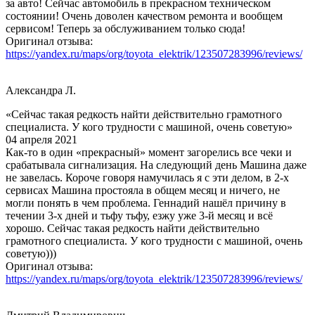
за авто! Сейчас автомобиль в прекрасном техническом
состоянии! Очень доволен качеством ремонта и вообщем
сервисом! Теперь за обслуживанием только сюда!
Оригинал отзыва:
https://yandex.ru/maps/org/toyota_elektrik/123507283996/reviews/
Александра Л.
«Сейчас такая редкость найти действительно грамотного
специалиста. У кого трудности с машиной, очень советую»
04 апреля 2021
Как-то в один «прекрасный» момент загорелись все чеки и
срабатывала сигнализация. На следующий день Машина даже
не завелась. Короче говоря намучилась я с эти делом, в 2-х
сервисах Машина простояла в общем месяц и ничего, не
могли понять в чем проблема. Геннадий нашёл причину в
течении 3-х дней и тьфу тьфу, езжу уже 3-й месяц и всё
хорошо. Сейчас такая редкость найти действительно
грамотного специалиста. У кого трудности с машиной, очень
советую)))
Оригинал отзыва:
https://yandex.ru/maps/org/toyota_elektrik/123507283996/reviews/