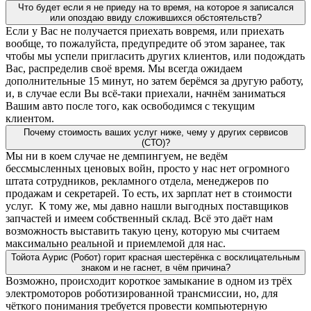
Что будет если я не приеду на то время, на которое я записался
или опоздаю ввиду сложившихся обстоятельств?
Если у Вас не получается приехать вовремя, или приехать
вообще, то пожалуйста, предупредите об этом заранее, так
чтобы мы успели пригласить других клиентов, или подождать
Вас, распределив своё время. Мы всегда ожидаем
дополнительные 15 минут, но затем берёмся за другую работу,
и, в случае если Вы всё-таки приехали, начнём заниматься
Вашим авто после того, как освободимся с текущим
клиентом.
Почему стоимость ваших услуг ниже, чему у других сервисов
(СТО)?
Мы ни в коем случае не демпингуем, не ведём
бессмысленных ценовых войн, просто у нас нет огромного
штата сотрудников, рекламного отдела, менеджеров по
продажам и секретарей. То есть, их зарплат нет в стоимости
услуг. К тому же, мы давно нашли выгодных поставщиков
запчастей и имеем собственный склад. Всё это даёт нам
возможность выставить такую цену, которую мы считаем
максимально реальной и приемлемой для нас.
Тойота Аурис (Робот) горит красная шестерёнка с восклицательным
знаком и не гаснет, в чём причина?
Возможно, происходит короткое замыкание в одном из трёх
электромоторов роботизированной трансмиссии, но, для
чёткого понимания требуется провести компьютерную