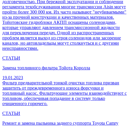
долговечностью. При бережной эксплуатации и соблюдении
регламента техобслуживания многие трансмиссии Aisin могут
пройти более 300 000 км. Их часто называют "неубиваемыми"
из-за прочной конструкции и качественных материалов.
Тойотовские гидроблоки АКПП оснащены соленоидами,
которые управляют давлением трансмиссионной жидкости
для переключения передач. Одной из распространенных
проблем является выход из строя соленоидов или засорение
каналов, но автовладельцы могут столкнуться и с другими
неисправностями.
СТАТЬИ
Замена топливного фильтра Тойота Королла
19.01.2023
Фильтр предварительной тонкой очистки топлива призван
защитить от преждевременного износа форсунки и
топливный насос. Фильтрующие элементы взаимодействуют с
топливом, обеспечивая попадание в систему только
очищенного горючего.
СТАТЬИ
Ремонт и замена пыльника заднего суппорта Toyota Camry