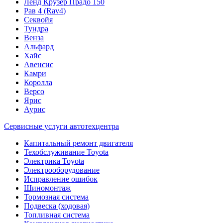
Ленд Крузер Прадо 150
Рав 4 (Rav4)
Секвойя
Тундра
Венза
Альфард
Хайс
Авенсис
Камри
Королла
Версо
Ярис
Аурис
Сервисные услуги автотехцентра
Капитальный ремонт двигателя
Техобслуживание Toyota
Электрика Toyota
Электрооборудование
Исправление ошибок
Шиномонтаж
Тормозная система
Подвеска (ходовая)
Топливная система