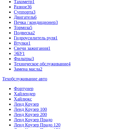
Тахометр
1
Разное
36
Cуппорта
3
Двигатель
6
Печка / кондиционер
3
Тормоза
5
Подвеска
2
Гидроусилитель руля
1
Втулки
1
Свечи зажигания
1
ЭБУ
1
Фильтры
3
Техническое обслуживание
4
Замена масла
2
Техобслуживание авто
Фортунер
Хайлендер
Хайлюкс
Ленд Крузер
Ленд Крузер 100
Ленд Крузер 200
Ленд Крузер Прадо
Ленд Крузер Прадо 120