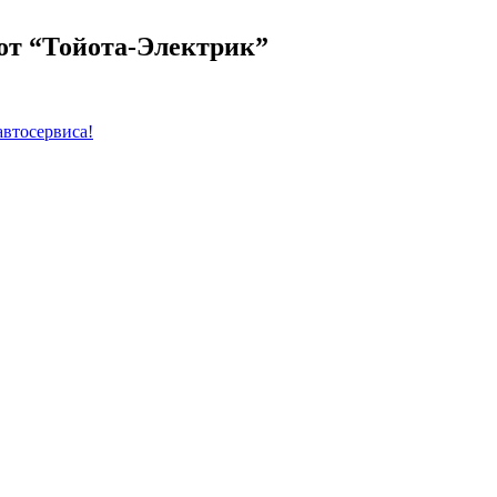
от “Тойота-Электрик”
автосервиса!