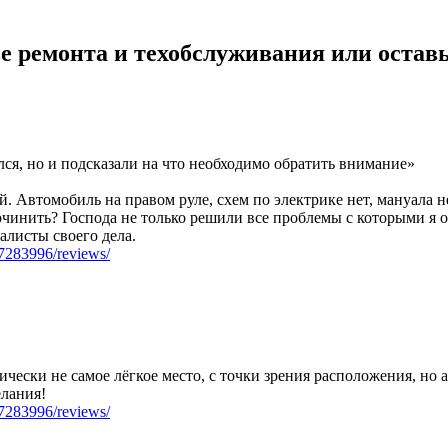
е ремонта и техобслуживания или оставь
лся, но и подсказали на что необходимо обратить внимание»
й. Автомобиль на правом руле, схем по электрике нет, мануала 
починить? Господа не только решили все проблемы с которыми я о
алисты своего дела.
07283996/reviews/
фически не самое лёгкое место, с точки зрения расположения, но
лания!
07283996/reviews/