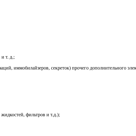
 т. д.;
заций, иммобилайзеров, секреток) прочего дополнительного эле
жидкостей, фильтров и т.д.);