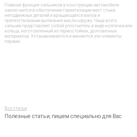
Главная функция сальников в конструкции автомобиля
В
заключается в обеспечении герметизации мест стыка
пр
неподвижных деталей и вращающихся валов и
ма
препятствовании вытекания масла наружу. Чаще всего
чт
сальник представляет собой уплотнитель в виде колпачка или
ин
кольца, изготовленный из термостойких, долговечных
и
материалов. Устанавливаются и меняются эти элементы
ка
парами.
Мы
тр
ра
сц
н
с
ее
Все статьи
Полезные статьи, пишем специально для Вас