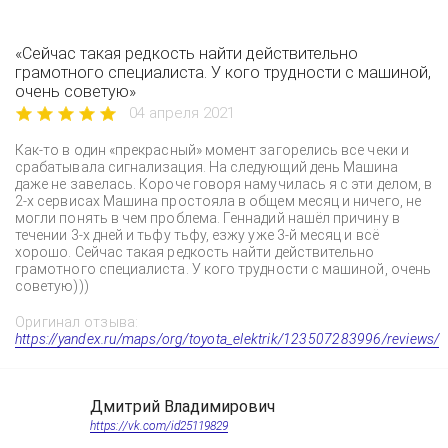
«Сейчас такая редкость найти действительно
грамотного специалиста. У кого трудности с машиной,
очень советую»
04 апреля 2021
Как-то в один «прекрасный» момент загорелись все чеки и
срабатывала сигнализация. На следующий день Машина
даже не завелась. Короче говоря намучилась я с эти делом, в
2-х сервисах Машина простояла в общем месяц и ничего, не
могли понять в чем проблема. Геннадий нашёл причину в
течении 3-х дней и тьфу тьфу, езжу уже 3-й месяц и всё
хорошо. Сейчас такая редкость найти действительно
грамотного специалиста. У кого трудности с машиной, очень
советую)))
Оригинал отзыва:
https://yandex.ru/maps/org/toyota_elektrik/123507283996/reviews/
Дмитрий Владимирович
https://vk.com/id25119829