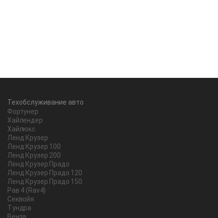
Техобслуживание авто
Фортунер
Хайлендер
Хайлюкс
Ленд Крузер
Ленд Крузер 100
Ленд Крузер 200
Ленд Крузер Прадо
Ленд Крузер Прадо 120
Ленд Крузер Прадо 150
Рав 4 (Rav4)
Секвойя
Тундра
Венза