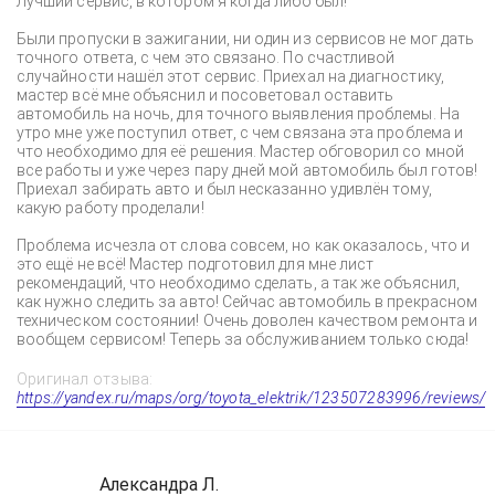
Лучший сервис, в котором я когда либо был!
Были пропуски в зажигании, ни один из сервисов не мог дать
точного ответа, с чем это связано. По счастливой
случайности нашёл этот сервис. Приехал на диагностику,
мастер всё мне объяснил и посоветовал оставить
автомобиль на ночь, для точного выявления проблемы. На
утро мне уже поступил ответ, с чем связана эта проблема и
что необходимо для её решения. Мастер обговорил со мной
все работы и уже через пару дней мой автомобиль был готов!
Приехал забирать авто и был несказанно удивлён тому,
какую работу проделали!
Проблема исчезла от слова совсем, но как оказалось, что и
это ещё не всё! Мастер подготовил для мне лист
рекомендаций, что необходимо сделать, а так же объяснил,
как нужно следить за авто! Сейчас автомобиль в прекрасном
техническом состоянии! Очень доволен качеством ремонта и
вообщем сервисом! Теперь за обслуживанием только сюда!
Оригинал отзыва:
https://yandex.ru/maps/org/toyota_elektrik/123507283996/reviews/
Александра Л.