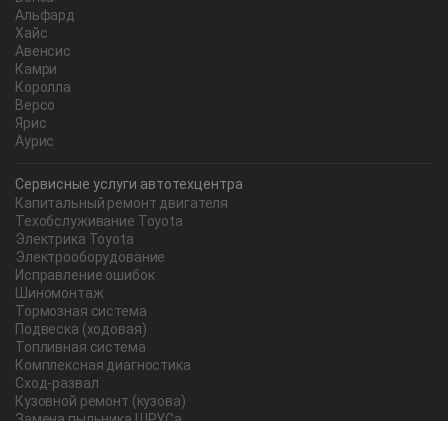
Альфард
Хайс
Авенсис
Камри
Королла
Версо
Ярис
Аурис
Сервисные услуги автотехцентра
Капитальный ремонт двигателя
Техобслуживание Toyota
Электрика Toyota
Электрооборудование
Исправление ошибок
Шиномонтаж
Тормозная система
Подвеска (ходовая)
Топливная система
Комплексная диагностика
Сход-развал
Кузовной ремонт (кузова)
Замена пыльника ШРУСа
Рычаг ручного тормоза