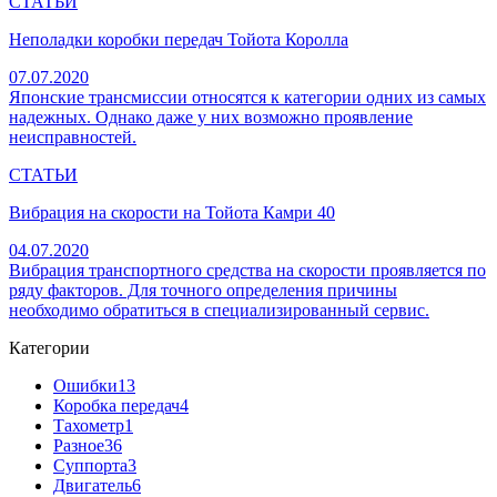
СТАТЬИ
Неполадки коробки передач Тойота Королла
07.07.2020
Японские трансмиссии относятся к категории одних из самых
надежных. Однако даже у них возможно проявление
неисправностей.
СТАТЬИ
Вибрация на скорости на Тойота Камри 40
04.07.2020
Вибрация транспортного средства на скорости проявляется по
ряду факторов. Для точного определения причины
необходимо обратиться в специализированный сервис.
Категории
Ошибки
13
Коробка передач
4
Тахометр
1
Разное
36
Cуппорта
3
Двигатель
6