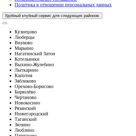
Политика в отношении персональных данных
Удобный клубный сервис для следующих районов:
Кузнецово
Люберцы
Внуково
Марьино
Нагатинский Затон
Котельники
Выхино-Жулебино
Лыткарино
Капотня
Зябликово
Орехово-Борисово
Бирюлёво
Чертаново
Новокосино
Рязанский
Нижегородский
Таганский
Зюзино
Люблино
Царицыно