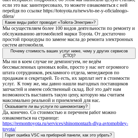
если это вас заинтересовало, то можете ознакомиться с ней
перейдя по ссылке https://totoyota.ru/news/to-ne-y-oficialnogo-
dilera/
Какие виды работ проводит «Тойота-Электрик»?
Мы осуществляем более 100 видов деятельности по ремонту и
обслуживанию автомобилей марки Toyota. От достаточно
простой процедуры по замене масла до ремонта электронных
систем автомобиля.
Почему стоимость ваших услуг ниже, чему у других сервисов
(СТО)?
Мы ни в коем случае не демпингуем, не ведём
бессмысленных ценовых войн, просто у нас нет огромного
штата сотрудников, рекламного отдела, менеджеров по
продажам и секретарей. То есть, их зарплат нет в стоимости
услуг. К тому же, мы давно нашли выгодных поставщиков
запчастей и имеем собственный склад. Всё это даёт нам
возможность выставить такую цену, которую мы считаем
максимально реальной и приемлемой для нас.
Оказываете ли вы услуги по шиномонтажу?
Да, конечно. Со стоимостью и перечнем работ можно
ознакомиться на странице:
https://remonttoyota.ru/services/shinomontazh-dlya-avtomobiley-
toyota/
Горит ошибка VSC на приборной панели, как это убрать?