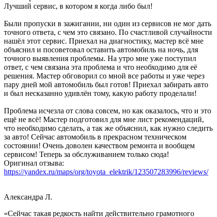
Лучший сервис, в котором я когда либо был!
Были пропуски в зажигании, ни один из сервисов не мог дать
точного ответа, с чем это связано. По счастливой случайности
нашёл этот сервис. Приехал на диагностику, мастер всё мне
объяснил и посоветовал оставить автомобиль на ночь, для
точного выявления проблемы. На утро мне уже поступил
ответ, с чем связана эта проблема и что необходимо для её
решения. Мастер обговорил со мной все работы и уже через
пару дней мой автомобиль был готов! Приехал забирать авто
и был несказанно удивлён тому, какую работу проделали!
Проблема исчезла от слова совсем, но как оказалось, что и это
ещё не всё! Мастер подготовил для мне лист рекомендаций,
что необходимо сделать, а так же объяснил, как нужно следить
за авто! Сейчас автомобиль в прекрасном техническом
состоянии! Очень доволен качеством ремонта и вообщем
сервисом! Теперь за обслуживанием только сюда!
Оригинал отзыва:
https://yandex.ru/maps/org/toyota_elektrik/123507283996/reviews/
Александра Л.
«Сейчас такая редкость найти действительно грамотного