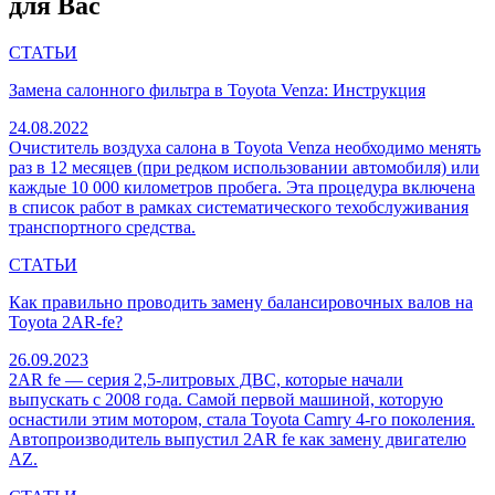
для Вас
СТАТЬИ
Замена салонного фильтра в Toyota Venza: Инструкция
24.08.2022
Очиститель воздуха салона в Toyota Venza необходимо менять
раз в 12 месяцев (при редком использовании автомобиля) или
каждые 10 000 километров пробега. Эта процедура включена
в список работ в рамках систематического техобслуживания
транспортного средства.
СТАТЬИ
Как правильно проводить замену балансировочных валов на
Toyota 2AR-fe?
26.09.2023
2AR fe — серия 2,5-литровых ДВС, которые начали
выпускать с 2008 года. Самой первой машиной, которую
оснастили этим мотором, стала Toyota Camry 4-го поколения.
Автопроизводитель выпустил 2AR fe как замену двигателю
AZ.