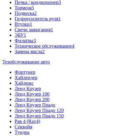
Печка / кондиционер
3
Тормоза
5
Подвеска
2
Гидроусилитель руля
1
Втулки
1
Свечи зажигания
1
ЭБУ
1
Фильтры
3
Техническое обслуживание
4
Замена масла
2
Техобслуживание авто
Фортунер
Хайлендер
Хайлюкс
Ленд Крузер
Ленд Крузер 100
Ленд Крузер 200
Ленд Крузер Прадо
Ленд Крузер Прадо 120
Ленд Крузер Прадо 150
Рав 4 (Rav4)
Секвойя
Тундра