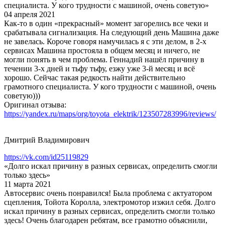
специалиста. У кого трудности с машиной, очень советую»
04 апреля 2021
Как-то в один «прекрасный» момент загорелись все чеки и
срабатывала сигнализация. На следующий день Машина даже
не завелась. Короче говоря намучилась я с эти делом, в 2-х
сервисах Машина простояла в общем месяц и ничего, не
могли понять в чем проблема. Геннадий нашёл причину в
течении 3-х дней и тьфу тьфу, езжу уже 3-й месяц и всё
хорошо. Сейчас такая редкость найти действительно
грамотного специалиста. У кого трудности с машиной, очень
советую)))
Оригинал отзыва:
https://yandex.ru/maps/org/toyota_elektrik/123507283996/reviews/
Дмитрий Владимирович
https://vk.com/id25119829
«Долго искал причину в разных сервисах, определить смогли
только здесь»
11 марта 2021
Автосервис очень понравился! Была проблема с актуатором
сцепления, Тойота Королла, электромотор изжил себя. Долго
искал причину в разных сервисах, определить смогли только
здесь! Очень благодарен ребятам, все грамотно объяснили,