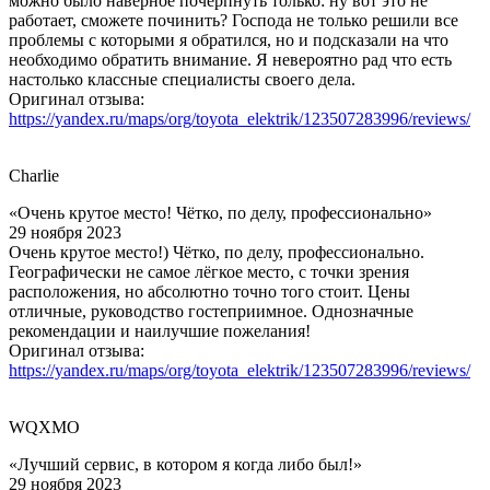
можно было наверное почерпнуть только: ну вот это не
работает, сможете починить? Господа не только решили все
проблемы с которыми я обратился, но и подсказали на что
необходимо обратить внимание. Я невероятно рад что есть
настолько классные специалисты своего дела.
Оригинал отзыва:
https://yandex.ru/maps/org/toyota_elektrik/123507283996/reviews/
Charlie
«Очень крутое место! Чётко, по делу, профессионально»
29 ноября 2023
Очень крутое место!) Чётко, по делу, профессионально.
Географически не самое лёгкое место, с точки зрения
расположения, но абсолютно точно того стоит. Цены
отличные, руководство гостеприимное. Однозначные
рекомендации и наилучшие пожелания!
Оригинал отзыва:
https://yandex.ru/maps/org/toyota_elektrik/123507283996/reviews/
WQXMO
«Лучший сервис, в котором я когда либо был!»
29 ноября 2023