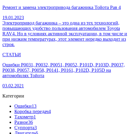
Ремонт и замена электропривода багажника Тойота Рав 4
19.01.2023
Электропривод багажника – это одна из тех технологий,
повышающих удобство пользования автомобилем Toyota
RAV4. Но в условиях активной эксплуатации, в том числе и
при низким температурах, этот элемент нередко выходит из
строя.
СТАТЬИ
Ошибки P0031, P0032, P0051, P0052, P101D, P103D, P0037,
P0038, P0057, P0058, P0141, P0161, P102D, P105D на
автомобилях Тойота
03.02.2021
Категории
Ошибки
13
Коробка передач
4
Тахометр
1
Разное
36
Cуппорта
3
Двигатель
6