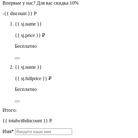
Впервые у нас? Для вас скидка 10%
-
{{ discount }}
Р
{{ sj.name }}
{{ sj.price }} ₽
Бесплатно
{{ sj.name }}
{{ sj.fullprice }} ₽
Бесплатно
Итого:
{{ totalwithdiscount }}
Р
Имя
*