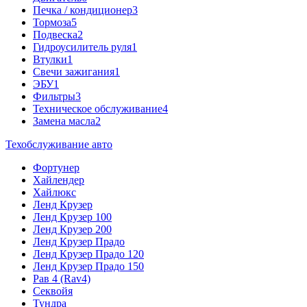
Печка / кондиционер
3
Тормоза
5
Подвеска
2
Гидроусилитель руля
1
Втулки
1
Свечи зажигания
1
ЭБУ
1
Фильтры
3
Техническое обслуживание
4
Замена масла
2
Техобслуживание авто
Фортунер
Хайлендер
Хайлюкс
Ленд Крузер
Ленд Крузер 100
Ленд Крузер 200
Ленд Крузер Прадо
Ленд Крузер Прадо 120
Ленд Крузер Прадо 150
Рав 4 (Rav4)
Секвойя
Тундра