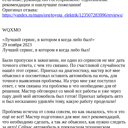
рекомендации и наилучшие пожелания!
Оригинал отзыва:
https://yandex.ru/maps/org/toyota_elektrik/123507283996/reviews/
WQXMO
«Лучший сервис, в котором я когда либо был!»
29 ноября 2023
Лучший сервис, в котором я когда либо был!
Были пропуски в зажигании, ни один из сервисов не мог дать
точного ответа, с чем это связано. По счастливой случайности
нашёл этот сервис. Приехал на диагностику, мастер всё мне
объяснил и посоветовал оставить автомобиль на ночь, для
точного выявления проблемы. На утро мне уже поступил
ответ, с чем связана эта проблема и что необходимо для её
решения. Мастер обговорил со мной все работы и уже через
пару дней мой автомобиль был готов! Приехал забирать авто
и был несказанно удивлён тому, какую работу проделали!
Проблема исчезла от слова совсем, но как оказалось, что и это
ещё не всё! Мастер подготовил для мне лист рекомендаций,
что необходимо сделать, а так же объяснил, как нужно следить
за авто! Сейчас автомобиль в прекрасном техническом