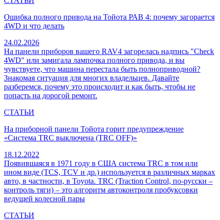
СТАТЬИ
Ошибка полного привода на Тойота РАВ 4: почему загорается
4WD и что делать
24.02.2026
На панели приборов вашего RAV4 загорелась надпись "Check
4WD" или замигала лампочка полного привода, и вы
чувствуете, что машина перестала быть полноприводной?
Знакомая ситуация для многих владельцев. Давайте
разберемся, почему это происходит и как быть, чтобы не
попасть на дорогой ремонт.
СТАТЬИ
На приборной панели Тойота горит предупреждение
«Система TRC выключена (TRC OFF)»
18.12.2022
Появившаяся в 1971 году в США система TRC в том или
ином виде (TCS, TCV и др.) используется в различных марках
авто, в частности, в Toyota. TRC (Traction Control, по-русски –
контроль тяги) – это алгоритм автоконтроля пробуксовки
ведущей колесной пары
СТАТЬИ