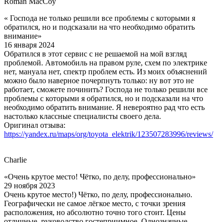
Roman MacCoy
« Господа не только решили все проблемы с которыми я
обратился, но и подсказали на что необходимо обратить
внимание»
16 января 2024
Обратился в этот сервис с не решаемой на мой взгляд
проблемой. Автомобиль на правом руле, схем по электрике
нет, мануала нет, спектр проблем есть. Из моих объяснений
можно было наверное почерпнуть только: ну вот это не
работает, сможете починить? Господа не только решили все
проблемы с которыми я обратился, но и подсказали на что
необходимо обратить внимание. Я невероятно рад что есть
настолько классные специалисты своего дела.
Оригинал отзыва:
https://yandex.ru/maps/org/toyota_elektrik/123507283996/reviews/
Charlie
«Очень крутое место! Чётко, по делу, профессионально»
29 ноября 2023
Очень крутое место!) Чётко, по делу, профессионально.
Географически не самое лёгкое место, с точки зрения
расположения, но абсолютно точно того стоит. Цены
отличные, руководство гостеприимное. Однозначные