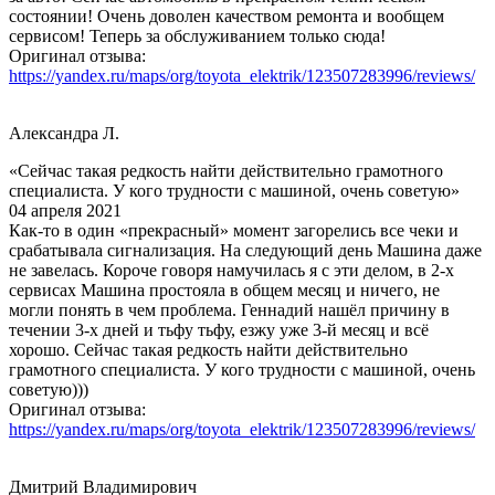
состоянии! Очень доволен качеством ремонта и вообщем
сервисом! Теперь за обслуживанием только сюда!
Оригинал отзыва:
https://yandex.ru/maps/org/toyota_elektrik/123507283996/reviews/
Александра Л.
«Сейчас такая редкость найти действительно грамотного
специалиста. У кого трудности с машиной, очень советую»
04 апреля 2021
Как-то в один «прекрасный» момент загорелись все чеки и
срабатывала сигнализация. На следующий день Машина даже
не завелась. Короче говоря намучилась я с эти делом, в 2-х
сервисах Машина простояла в общем месяц и ничего, не
могли понять в чем проблема. Геннадий нашёл причину в
течении 3-х дней и тьфу тьфу, езжу уже 3-й месяц и всё
хорошо. Сейчас такая редкость найти действительно
грамотного специалиста. У кого трудности с машиной, очень
советую)))
Оригинал отзыва:
https://yandex.ru/maps/org/toyota_elektrik/123507283996/reviews/
Дмитрий Владимирович