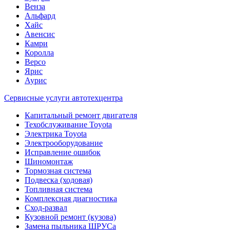
Венза
Альфард
Хайс
Авенсис
Камри
Королла
Версо
Ярис
Аурис
Сервисные услуги автотехцентра
Капитальный ремонт двигателя
Техобслуживание Toyota
Электрика Toyota
Электрооборудование
Исправление ошибок
Шиномонтаж
Тормозная система
Подвеска (ходовая)
Топливная система
Комплексная диагностика
Сход-развал
Кузовной ремонт (кузова)
Замена пыльника ШРУСа