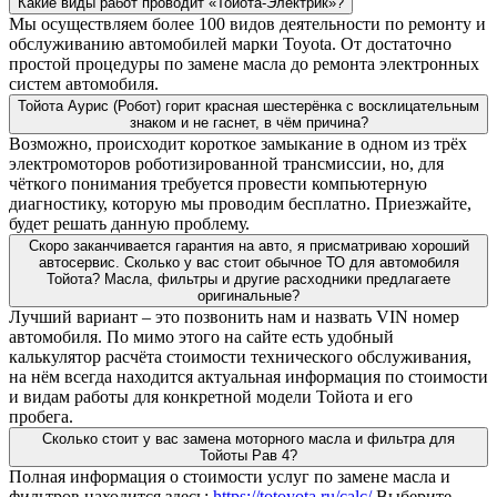
Какие виды работ проводит «Тойота-Электрик»?
Мы осуществляем более 100 видов деятельности по ремонту и
обслуживанию автомобилей марки Toyota. От достаточно
простой процедуры по замене масла до ремонта электронных
систем автомобиля.
Тойота Аурис (Робот) горит красная шестерёнка с восклицательным
знаком и не гаснет, в чём причина?
Возможно, происходит короткое замыкание в одном из трёх
электромоторов роботизированной трансмиссии, но, для
чёткого понимания требуется провести компьютерную
диагностику, которую мы проводим бесплатно. Приезжайте,
будет решать данную проблему.
Скоро заканчивается гарантия на авто, я присматриваю хороший
автосервис. Сколько у вас стоит обычное ТО для автомобиля
Тойота? Масла, фильтры и другие расходники предлагаете
оригинальные?
Лучший вариант – это позвонить нам и назвать VIN номер
автомобиля. По мимо этого на сайте есть удобный
калькулятор расчёта стоимости технического обслуживания,
на нём всегда находится актуальная информация по стоимости
и видам работы для конкретной модели Тойота и его
пробега.
Сколько стоит у вас замена моторного масла и фильтра для
Тойоты Рав 4?
Полная информация о стоимости услуг по замене масла и
фильтров находится здесь:
https://totoyota.ru/calc/
Выберите