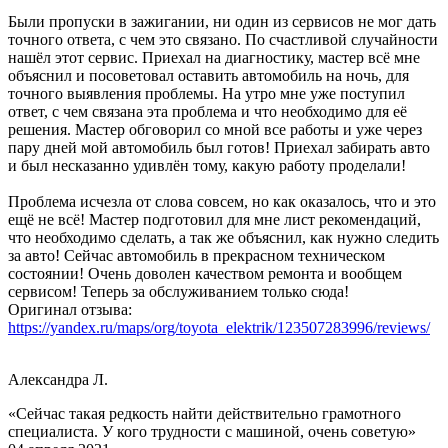
Были пропуски в зажигании, ни один из сервисов не мог дать
точного ответа, с чем это связано. По счастливой случайности
нашёл этот сервис. Приехал на диагностику, мастер всё мне
объяснил и посоветовал оставить автомобиль на ночь, для
точного выявления проблемы. На утро мне уже поступил
ответ, с чем связана эта проблема и что необходимо для её
решения. Мастер обговорил со мной все работы и уже через
пару дней мой автомобиль был готов! Приехал забирать авто
и был несказанно удивлён тому, какую работу проделали!
Проблема исчезла от слова совсем, но как оказалось, что и это
ещё не всё! Мастер подготовил для мне лист рекомендаций,
что необходимо сделать, а так же объяснил, как нужно следить
за авто! Сейчас автомобиль в прекрасном техническом
состоянии! Очень доволен качеством ремонта и вообщем
сервисом! Теперь за обслуживанием только сюда!
Оригинал отзыва:
https://yandex.ru/maps/org/toyota_elektrik/123507283996/reviews/
Александра Л.
«Сейчас такая редкость найти действительно грамотного
специалиста. У кого трудности с машиной, очень советую»