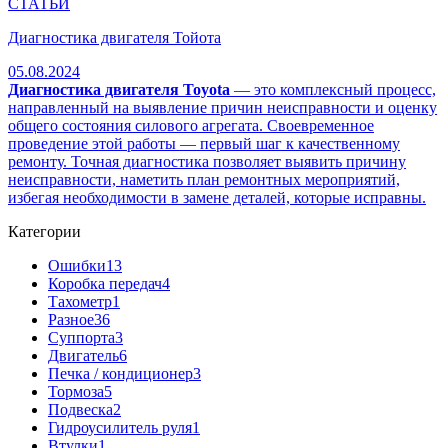
СТАТЬИ
Диагностика двигателя Тойота
05.08.2024
Диагностика двигателя Toyota
— это комплексный процесс,
направленный на выявление причин неисправности и оценку
общего состояния силового агрегата. Своевременное
проведение этой работы — первый шаг к качественному
ремонту. Точная диагностика позволяет выявить причину
неисправности, наметить план ремонтных мероприятий,
избегая необходимости в замене деталей, которые исправны.
Категории
Ошибки
13
Коробка передач
4
Тахометр
1
Разное
36
Cуппорта
3
Двигатель
6
Печка / кондиционер
3
Тормоза
5
Подвеска
2
Гидроусилитель руля
1
Втулки
1