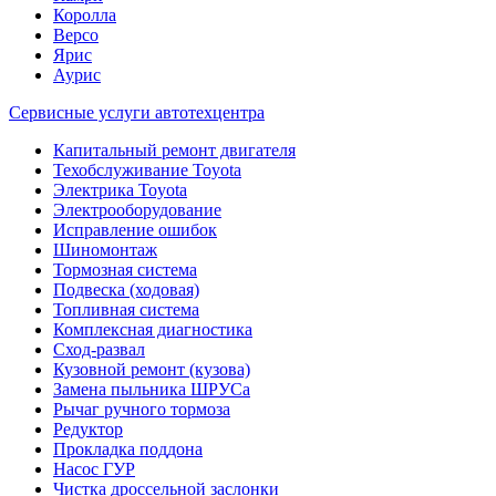
Королла
Версо
Ярис
Аурис
Сервисные услуги автотехцентра
Капитальный ремонт двигателя
Техобслуживание Toyota
Электрика Toyota
Электрооборудование
Исправление ошибок
Шиномонтаж
Тормозная система
Подвеска (ходовая)
Топливная система
Комплексная диагностика
Сход-развал
Кузовной ремонт (кузова)
Замена пыльника ШРУСа
Рычаг ручного тормоза
Редуктор
Прокладка поддона
Насос ГУР
Чистка дроссельной заслонки