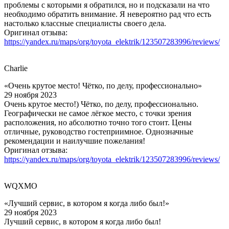
проблемы с которыми я обратился, но и подсказали на что
необходимо обратить внимание. Я невероятно рад что есть
настолько классные специалисты своего дела.
Оригинал отзыва:
https://yandex.ru/maps/org/toyota_elektrik/123507283996/reviews/
Charlie
«Очень крутое место! Чётко, по делу, профессионально»
29 ноября 2023
Очень крутое место!) Чётко, по делу, профессионально.
Географически не самое лёгкое место, с точки зрения
расположения, но абсолютно точно того стоит. Цены
отличные, руководство гостеприимное. Однозначные
рекомендации и наилучшие пожелания!
Оригинал отзыва:
https://yandex.ru/maps/org/toyota_elektrik/123507283996/reviews/
WQXMO
«Лучший сервис, в котором я когда либо был!»
29 ноября 2023
Лучший сервис, в котором я когда либо был!