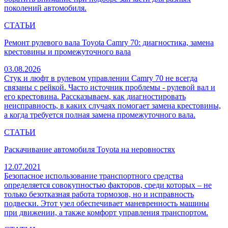
поколений автомобиля.
СТАТЬИ
Ремонт рулевого вала Toyota Camry 70: диагностика, замена
крестовины и промежуточного вала
03.08.2026
Стук и люфт в рулевом управлении Camry 70 не всегда
связаны с рейкой. Часто источник проблемы - рулевой вал и
его крестовина. Рассказываем, как диагностировать
неисправность, в каких случаях помогает замена крестовины,
а когда требуется полная замена промежуточного вала.
СТАТЬИ
Раскачивание автомобиля Toyota на неровностях
12.07.2021
Безопасное использование транспортного средства
определяется совокупностью факторов, среди которых – не
только безотказная работа тормозов, но и исправность
подвески. Этот узел обеспечивает маневренность машины
при движении, а также комфорт управления транспортом.