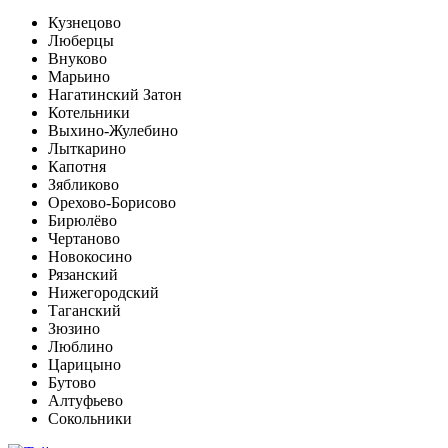
Кузнецово
Люберцы
Внуково
Марьино
Нагатинский Затон
Котельники
Выхино-Жулебино
Лыткарино
Капотня
Зябликово
Орехово-Борисово
Бирюлёво
Чертаново
Новокосино
Рязанский
Нижегородский
Таганский
Зюзино
Люблино
Царицыно
Бутово
Алтуфьево
Сокольники