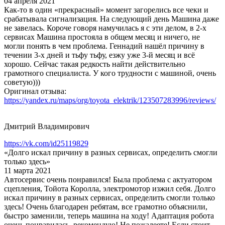
04 апреля 2021
Как-то в один «прекрасный» момент загорелись все чеки и
срабатывала сигнализация. На следующий день Машина даже
не завелась. Короче говоря намучилась я с эти делом, в 2-х
сервисах Машина простояла в общем месяц и ничего, не
могли понять в чем проблема. Геннадий нашёл причину в
течении 3-х дней и тьфу тьфу, езжу уже 3-й месяц и всё
хорошо. Сейчас такая редкость найти действительно
грамотного специалиста. У кого трудности с машиной, очень
советую)))
Оригинал отзыва:
https://yandex.ru/maps/org/toyota_elektrik/123507283996/reviews/
Дмитрий Владимирович
https://vk.com/id25119829
«Долго искал причину в разных сервисах, определить смогли
только здесь»
11 марта 2021
Автосервис очень понравился! Была проблема с актуатором
сцепления, Тойота Королла, электромотор изжил себя. Долго
искал причину в разных сервисах, определить смогли только
здесь! Очень благодарен ребятам, все грамотно объяснили,
быстро заменили, теперь машина на ходу! Адаптация робота
очень понравилась, рекомендую! Не пожалеете! Если стоит