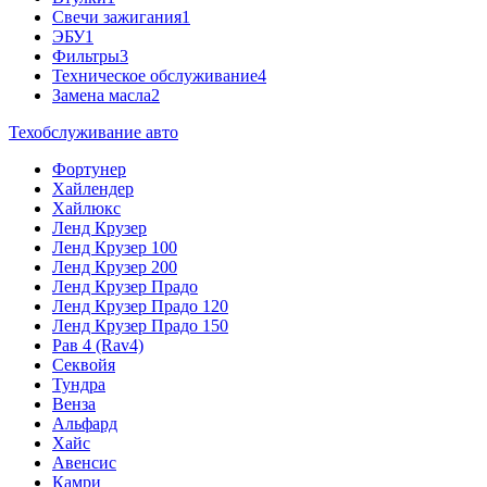
Свечи зажигания
1
ЭБУ
1
Фильтры
3
Техническое обслуживание
4
Замена масла
2
Техобслуживание авто
Фортунер
Хайлендер
Хайлюкс
Ленд Крузер
Ленд Крузер 100
Ленд Крузер 200
Ленд Крузер Прадо
Ленд Крузер Прадо 120
Ленд Крузер Прадо 150
Рав 4 (Rav4)
Секвойя
Тундра
Венза
Альфард
Хайс
Авенсис
Камри