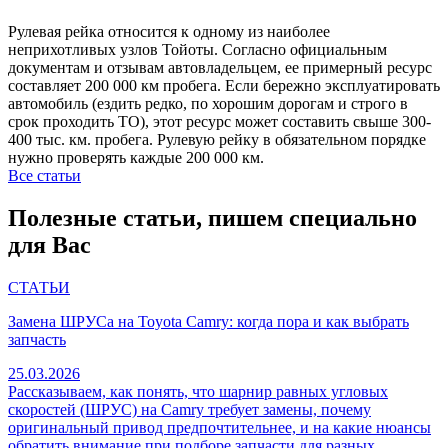
Рулевая рейка относится к одному из наиболее
неприхотливых узлов Тойоты. Согласно официальным
документам и отзывам автовладельцем, ее примерный ресурс
составляет 200 000 км пробега. Если бережно эксплуатировать
автомобиль (ездить редко, по хорошим дорогам и строго в
срок проходить ТО), этот ресурс может составить свыше 300-
400 тыс. км. пробега. Рулевую рейку в обязательном порядке
нужно проверять каждые 200 000 км.
Все статьи
Полезные статьи, пишем специально
для Вас
СТАТЬИ
Замена ШРУСа на Toyota Camry: когда пора и как выбрать
запчасть
25.03.2026
Рассказываем, как понять, что шарнир равных угловых
скоростей (ШРУС) на Camry требует замены, почему
оригинальный привод предпочтительнее, и на какие нюансы
обратить внимание при подборе запчасти для разных