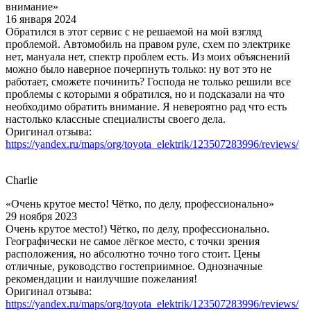
внимание»
16 января 2024
Обратился в этот сервис с не решаемой на мой взгляд
проблемой. Автомобиль на правом руле, схем по электрике
нет, мануала нет, спектр проблем есть. Из моих объяснений
можно было наверное почерпнуть только: ну вот это не
работает, сможете починить? Господа не только решили все
проблемы с которыми я обратился, но и подсказали на что
необходимо обратить внимание. Я невероятно рад что есть
настолько классные специалисты своего дела.
Оригинал отзыва:
https://yandex.ru/maps/org/toyota_elektrik/123507283996/reviews/
Charlie
«Очень крутое место! Чётко, по делу, профессионально»
29 ноября 2023
Очень крутое место!) Чётко, по делу, профессионально.
Географически не самое лёгкое место, с точки зрения
расположения, но абсолютно точно того стоит. Цены
отличные, руководство гостеприимное. Однозначные
рекомендации и наилучшие пожелания!
Оригинал отзыва:
https://yandex.ru/maps/org/toyota_elektrik/123507283996/reviews/