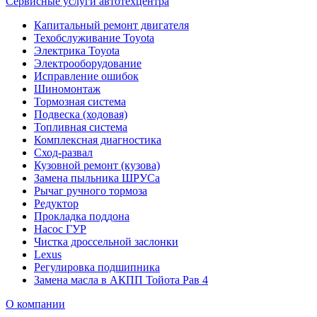
Сервисные услуги автотехцентра
Капитальный ремонт двигателя
Техобслуживание Toyota
Электрика Toyota
Электрооборудование
Исправление ошибок
Шиномонтаж
Тормозная система
Подвеска (ходовая)
Топливная система
Комплексная диагностика
Сход-развал
Кузовной ремонт (кузова)
Замена пыльника ШРУСа
Рычаг ручного тормоза
Редуктор
Прокладка поддона
Насос ГУР
Чистка дроссельной заслонки
Lexus
Регулировка подшипника
Замена масла в АКПП Тойота Рав 4
О компании