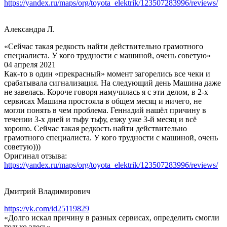
https://yandex.ru/maps/org/toyota_elektrik/123507283996/reviews/
Александра Л.
«Сейчас такая редкость найти действительно грамотного
специалиста. У кого трудности с машиной, очень советую»
04 апреля 2021
Как-то в один «прекрасный» момент загорелись все чеки и
срабатывала сигнализация. На следующий день Машина даже
не завелась. Короче говоря намучилась я с эти делом, в 2-х
сервисах Машина простояла в общем месяц и ничего, не
могли понять в чем проблема. Геннадий нашёл причину в
течении 3-х дней и тьфу тьфу, езжу уже 3-й месяц и всё
хорошо. Сейчас такая редкость найти действительно
грамотного специалиста. У кого трудности с машиной, очень
советую)))
Оригинал отзыва:
https://yandex.ru/maps/org/toyota_elektrik/123507283996/reviews/
Дмитрий Владимирович
https://vk.com/id25119829
«Долго искал причину в разных сервисах, определить смогли
только здесь»