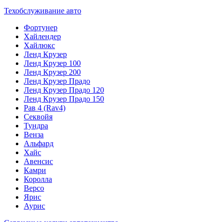
Техобслуживание авто
Фортунер
Хайлендер
Хайлюкс
Ленд Крузер
Ленд Крузер 100
Ленд Крузер 200
Ленд Крузер Прадо
Ленд Крузер Прадо 120
Ленд Крузер Прадо 150
Рав 4 (Rav4)
Секвойя
Тундра
Венза
Альфард
Хайс
Авенсис
Камри
Королла
Версо
Ярис
Аурис