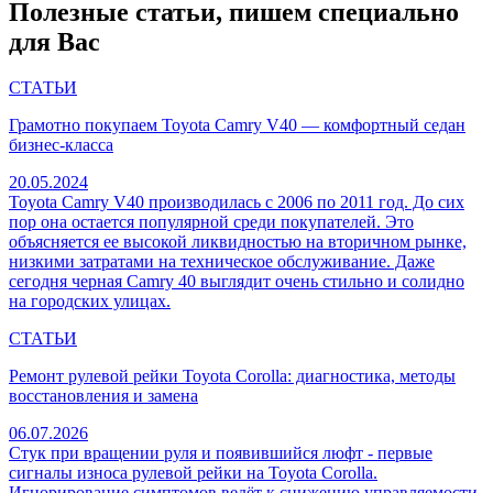
Полезные статьи, пишем специально
для Вас
СТАТЬИ
Грамотно покупаем Toyota Camry V40 — комфортный седан
бизнес-класса
20.05.2024
Toyota Camry V40 производилась с 2006 по 2011 год. До сих
пор она остается популярной среди покупателей. Это
объясняется ее высокой ликвидностью на вторичном рынке,
низкими затратами на техническое обслуживание. Даже
сегодня черная Camry 40 выглядит очень стильно и солидно
на городских улицах.
СТАТЬИ
Ремонт рулевой рейки Toyota Corolla: диагностика, методы
восстановления и замена
06.07.2026
Стук при вращении руля и появившийся люфт - первые
сигналы износа рулевой рейки на Toyota Corolla.
Игнорирование симптомов ведёт к снижению управляемости