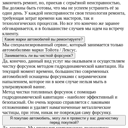
закончить ремонт, но, приехав с серьёзной неисправностью,
Вы должны быть готовы, что мы не успеем устранить её за
один день. У каждой неисправности своя технология ремонта,
требующая затрат времени как мастеров, так и
технологических процессов. Но все это конечно же заранее
обговаривается, и в большинстве случаев мы идем на встречу
клиенту.
Какие марки автомобилей вы ремонтируете?
Мы специализированный сервис, который занимается только
автомобилями марки Тойота / Лексус.
Занимаетесь ли вы чисткой форсунок?
Да, конечно, данный вид услуг мы оказываем и осуществляем
чистку форсунок методом гидродинамической кавитации. На
текущий момент времени, большинство современных
автомобилей оснащены форсунками с керамическим
напылением, которое ни в коем случае нельзя мыть в
ультразвуковой ванне.
Метод чистки топливных форсунок с помощью
гидродинамической кавитации - наиболее эффективный и
безопасный. Он очень хорошо справляется с лаковыми
отложениями и удаляет намагниченные металлические
частицы, при этом, никак не повреждая саму форсунку.
Я покупаю автомобиль, могу ли я провести у вас диагностику
перед покупкой?
Да, конечно. Мы проводит комплексную диагностику