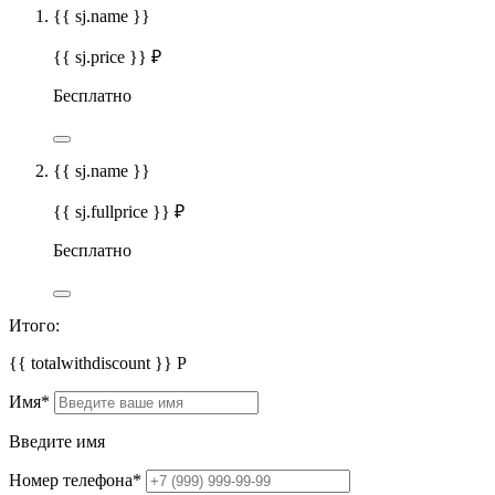
{{ sj.name }}
{{ sj.price }} ₽
Бесплатно
{{ sj.name }}
{{ sj.fullprice }} ₽
Бесплатно
Итого:
{{ totalwithdiscount }}
Р
Имя
*
Введите имя
Номер телефона
*