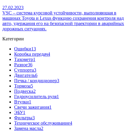
27.02.2023
VSC – система курсовой устойчивости, выполняющая в
машинах Toyota и Lexus функцию сохранения контроля над
авто, удержания его на безопасной траектории в аварийных
дорожных ситуациях.
Категории
Ошибки
13
Коробка передач
4
Тахометр
1
Разное
36
Cуппорта
3
Двигатель
6
Печка / кондиционер
3
Тормоза
5
Подвеска
2
Гидроусилитель руля
1
Втулки
1
Свечи зажигания
1
ЭБУ
1
Фильтры
3
Техническое обслуживание
4
Замена масла
2