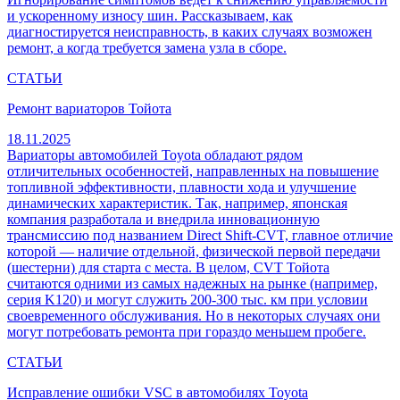
и ускоренному износу шин. Рассказываем, как
диагностируется неисправность, в каких случаях возможен
ремонт, а когда требуется замена узла в сборе.
СТАТЬИ
Ремонт вариаторов Тойота
18.11.2025
Вариаторы автомобилей Toyota обладают рядом
отличительных особенностей, направленных на повышение
топливной эффективности, плавности хода и улучшение
динамических характеристик. Так, например, японская
компания разработала и внедрила инновационную
трансмиссию под названием Direct Shift-CVT, главное отличие
которой — наличие отдельной, физической первой передачи
(шестерни) для старта с места. В целом, CVT Тойота
считаются одними из самых надежных на рынке (например,
серия K120) и могут служить 200-300 тыс. км при условии
своевременного обслуживания. Но в некоторых случаях они
могут потребовать ремонта при гораздо меньшем пробеге.
СТАТЬИ
Исправление ошибки VSC в автомобилях Toyota