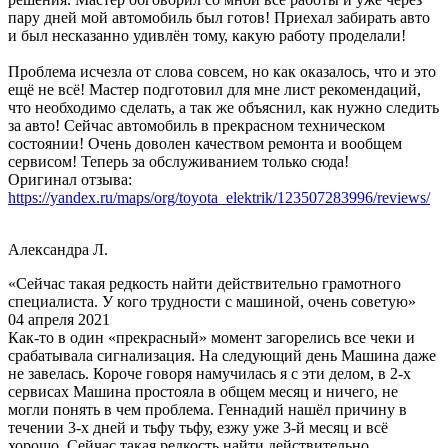
пару дней мой автомобиль был готов! Приехал забирать авто
и был несказанно удивлён тому, какую работу проделали!
Проблема исчезла от слова совсем, но как оказалось, что и это
ещё не всё! Мастер подготовил для мне лист рекомендаций,
что необходимо сделать, а так же объяснил, как нужно следить
за авто! Сейчас автомобиль в прекрасном техническом
состоянии! Очень доволен качеством ремонта и вообщем
сервисом! Теперь за обслуживанием только сюда!
Оригинал отзыва:
https://yandex.ru/maps/org/toyota_elektrik/123507283996/reviews/
Александра Л.
«Сейчас такая редкость найти действительно грамотного
специалиста. У кого трудности с машиной, очень советую»
04 апреля 2021
Как-то в один «прекрасный» момент загорелись все чеки и
срабатывала сигнализация. На следующий день Машина даже
не завелась. Короче говоря намучилась я с эти делом, в 2-х
сервисах Машина простояла в общем месяц и ничего, не
могли понять в чем проблема. Геннадий нашёл причину в
течении 3-х дней и тьфу тьфу, езжу уже 3-й месяц и всё
хорошо. Сейчас такая редкость найти действительно