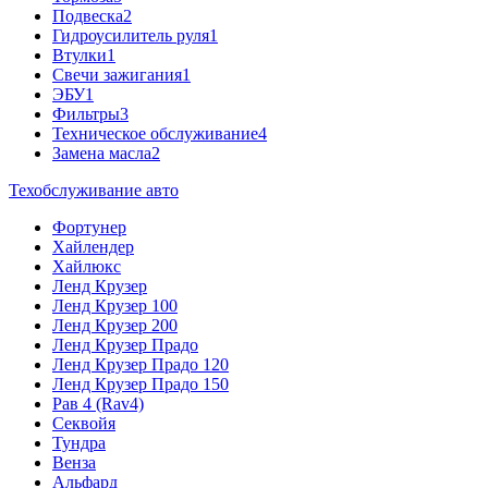
Подвеска
2
Гидроусилитель руля
1
Втулки
1
Свечи зажигания
1
ЭБУ
1
Фильтры
3
Техническое обслуживание
4
Замена масла
2
Техобслуживание авто
Фортунер
Хайлендер
Хайлюкс
Ленд Крузер
Ленд Крузер 100
Ленд Крузер 200
Ленд Крузер Прадо
Ленд Крузер Прадо 120
Ленд Крузер Прадо 150
Рав 4 (Rav4)
Секвойя
Тундра
Венза
Альфард