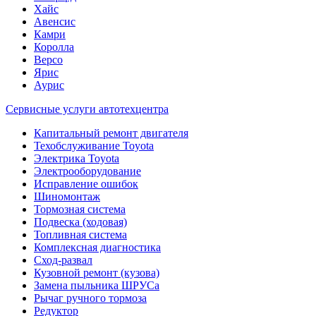
Хайс
Авенсис
Камри
Королла
Версо
Ярис
Аурис
Сервисные услуги автотехцентра
Капитальный ремонт двигателя
Техобслуживание Toyota
Электрика Toyota
Электрооборудование
Исправление ошибок
Шиномонтаж
Тормозная система
Подвеска (ходовая)
Топливная система
Комплексная диагностика
Сход-развал
Кузовной ремонт (кузова)
Замена пыльника ШРУСа
Рычаг ручного тормоза
Редуктор