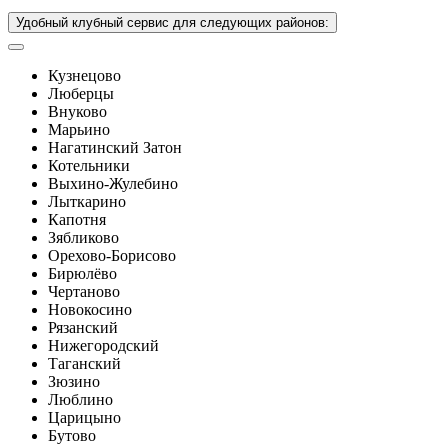
Удобный клубный сервис для следующих районов:
Кузнецово
Люберцы
Внуково
Марьино
Нагатинский Затон
Котельники
Выхино-Жулебино
Лыткарино
Капотня
Зябликово
Орехово-Борисово
Бирюлёво
Чертаново
Новокосино
Рязанский
Нижегородский
Таганский
Зюзино
Люблино
Царицыно
Бутово