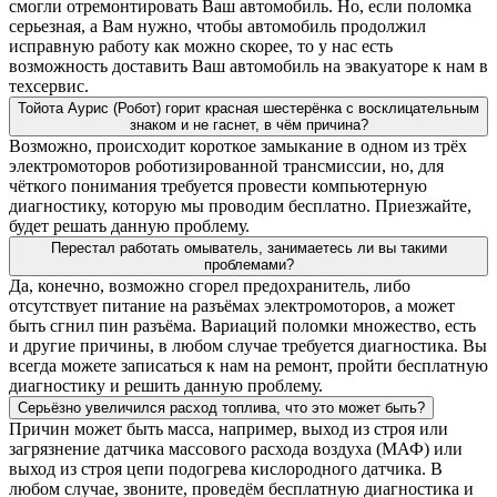
смогли отремонтировать Ваш автомобиль. Но, если поломка
серьезная, а Вам нужно, чтобы автомобиль продолжил
исправную работу как можно скорее, то у нас есть
возможность доставить Ваш автомобиль на эвакуаторе к нам в
техсервис.
Тойота Аурис (Робот) горит красная шестерёнка с восклицательным
знаком и не гаснет, в чём причина?
Возможно, происходит короткое замыкание в одном из трёх
электромоторов роботизированной трансмиссии, но, для
чёткого понимания требуется провести компьютерную
диагностику, которую мы проводим бесплатно. Приезжайте,
будет решать данную проблему.
Перестал работать омыватель, занимаетесь ли вы такими
проблемами?
Да, конечно, возможно сгорел предохранитель, либо
отсутствует питание на разъёмах электромоторов, а может
быть сгнил пин разъёма. Вариаций поломки множество, есть
и другие причины, в любом случае требуется диагностика. Вы
всегда можете записаться к нам на ремонт, пройти бесплатную
диагностику и решить данную проблему.
Серьёзно увеличился расход топлива, что это может быть?
Причин может быть масса, например, выход из строя или
загрязнение датчика массового расхода воздуха (МАФ) или
выход из строя цепи подогрева кислородного датчика. В
любом случае, звоните, проведём бесплатную диагностика и