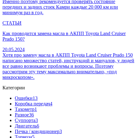
Именно поэтому рекомендуется проверять состояние
передних и задних стоек Камри каждые 20 000 км или
минимум раз в год.
СТАТЬИ
Как проводится замена масла в АКПП Toyota Land Cruiser
Prado 150?
20.05.2024
Хотя про замену масла в АКПП Toyota Land Cruiser Prado 150
написано множество статей, инструкций и мануалов, у людей
все равно возникают проблемы и вопросы. Поэтому
рассмотрим эту тему максимально внимательно, «под
микроскопом».
Категории
Ошибки
13
Коробка передач
4
Тахометр
1
Разное
36
Cуппорта
3
Двигатель
6
Печка / кондиционер
3
Тормоза
5