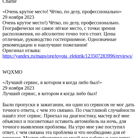
Charlie
«Очень крутое место! Чётко, по делу, профессионально»
29 ноября 2023
Очень крутое место!) Чётко, по делу, профессионально.
Географически не самое лёгкое место, с точки зрения
расположения, но абсолютно точно того стоит. Цены
отличные, руководство гостеприимное. Однозначные
рекомендации и наилучшие пожелания!
Оригинал отзыва:
https://yandex.ru/maps/org/toyota_elektrik/123507283996/reviews/
WQXMO
«Лучший сервис, в котором я когда либо был!»
29 ноября 2023
Лучший сервис, в котором я когда либо был!
Были пропуски в зажигании, ни один из сервисов не мог дать
точного ответа, с чем это связано. По счастливой случайности
нашёл этот сервис. Приехал на диагностику, мастер всё мне
объяснил и посоветовал оставить автомобиль на ночь, для
точного выявления проблемы. На утро мне уже поступил
ответ, с чем связана эта проблема и что необходимо для её
решения. Мастер обговорил со мной все работы и уже через