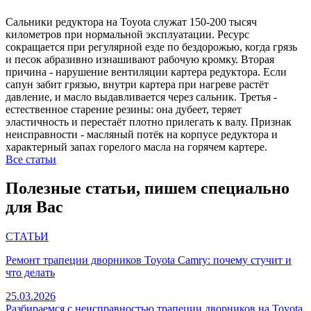
Сальники редуктора на Toyota служат 150-200 тысяч
километров при нормальной эксплуатации. Ресурс
сокращается при регулярной езде по бездорожью, когда грязь
и песок абразивно изнашивают рабочую кромку. Вторая
причина - нарушение вентиляции картера редуктора. Если
сапун забит грязью, внутри картера при нагреве растёт
давление, и масло выдавливается через сальник. Третья -
естественное старение резины: она дубеет, теряет
эластичность и перестаёт плотно прилегать к валу. Признак
неисправности - масляный потёк на корпусе редуктора и
характерный запах горелого масла на горячем картере.
Все статьи
Полезные статьи, пишем специально
для Вас
СТАТЬИ
Ремонт трапеции дворников Toyota Camry: почему стучит и
что делать
25.03.2026
Разбираемся с неисправностью трапеции дворников на Toyota