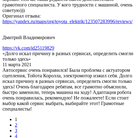
грамотного специалиста. У кого трудности с машиной, очень
советую)))
Оригинал отзыва:
https://yandex.ru/maps/org/toyota_elektrik/123507283996/reviews/
Дмитрий Владимирович
https://vk.com/id25119829
«Долго искал причину в разных сервисах, определить смогли
только здесь»
11 марта 2021
Автосервис очень понравился! Была проблема с актуатором
сцепления, Тойота Королла, электромотор изжил себя. Долго
искал причину в разных сервисах, определить смогли только
здесь! Очень благодарен ребятам, все грамотно объяснили,
быстро заменили, теперь машина на ходу! Адаптация робота
очень понравилась, рекомендую! Не пожалеете! Если стоит
выбор какой сервис выбрать, выбирайте этот! Грамотные
специалисты!
1
2
3
4