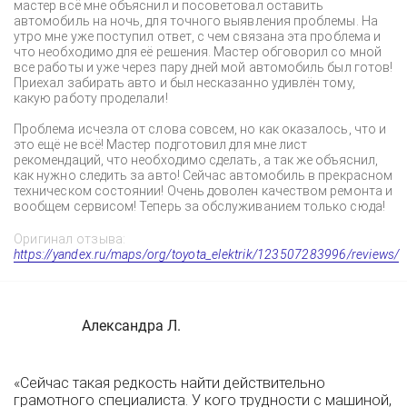
мастер всё мне объяснил и посоветовал оставить
автомобиль на ночь, для точного выявления проблемы. На
утро мне уже поступил ответ, с чем связана эта проблема и
что необходимо для её решения. Мастер обговорил со мной
все работы и уже через пару дней мой автомобиль был готов!
Приехал забирать авто и был несказанно удивлён тому,
какую работу проделали!
Проблема исчезла от слова совсем, но как оказалось, что и
это ещё не всё! Мастер подготовил для мне лист
рекомендаций, что необходимо сделать, а так же объяснил,
как нужно следить за авто! Сейчас автомобиль в прекрасном
техническом состоянии! Очень доволен качеством ремонта и
вообщем сервисом! Теперь за обслуживанием только сюда!
Оригинал отзыва:
https://yandex.ru/maps/org/toyota_elektrik/123507283996/reviews/
Александра Л.
«Сейчас такая редкость найти действительно
грамотного специалиста. У кого трудности с машиной,