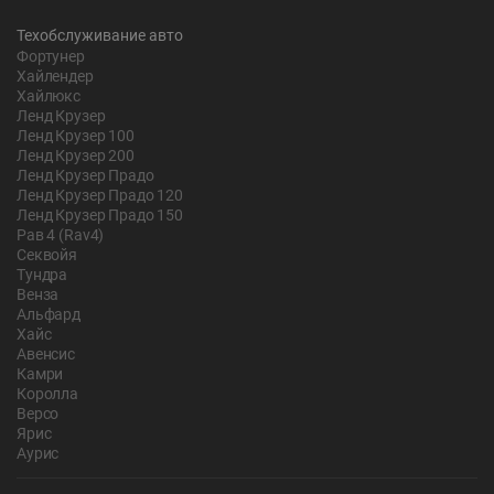
Техобслуживание авто
Фортунер
Хайлендер
Хайлюкс
Ленд Крузер
Ленд Крузер 100
Ленд Крузер 200
Ленд Крузер Прадо
Ленд Крузер Прадо 120
Ленд Крузер Прадо 150
Рав 4 (Rav4)
Секвойя
Тундра
Венза
Альфард
Хайс
Авенсис
Камри
Королла
Версо
Ярис
Аурис