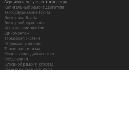
Сервисные услуги автотехцентра
Капитальный ремонт двигателя
Техобслуживание Toyota
Электрика Toyota
Электрооборудование
Исправление ошибок
Шиномонтаж
Тормозная система
Подвеска (ходовая)
Топливная система
Комплексная диагностика
Сход-развал
Кузовной ремонт (кузова)
Замена пыльника ШРУСа
Рычаг ручного тормоза
Редуктор
Прокладка поддона
Насос ГУР
Чистка дроссельной заслонки
Lexus
Регулировка подшипника
Замена масла в АКПП Тойота Рав 4
О компании
Новости и акции