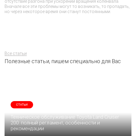
отсутствие разгона при ускорении вращения коленвала.
ак
Вначале все эти проблемы могут то возникать, то пропадать,
у
но через некоторое время они станут постоянными.
тр
ус
Все статьи
Полезные статьи, пишем специально для Вас
СТАТЬИ
Техническое обслуживание Toyota Land Cruiser
200: полный регламент, особенности и
рекомендации