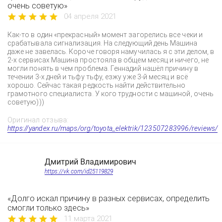
очень советую»
04 апреля 2021
Как-то в один «прекрасный» момент загорелись все чеки и
срабатывала сигнализация. На следующий день Машина
даже не завелась. Короче говоря намучилась я с эти делом, в
2-х сервисах Машина простояла в общем месяц и ничего, не
могли понять в чем проблема. Геннадий нашёл причину в
течении 3-х дней и тьфу тьфу, езжу уже 3-й месяц и всё
хорошо. Сейчас такая редкость найти действительно
грамотного специалиста. У кого трудности с машиной, очень
советую)))
Оригинал отзыва:
https://yandex.ru/maps/org/toyota_elektrik/123507283996/reviews/
Дмитрий Владимирович
https://vk.com/id25119829
«Долго искал причину в разных сервисах, определить
смогли только здесь»
11 марта 2021