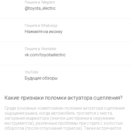
Пишите в Telegram:
@toyota_electric
Пишите в WhatsApp:
Нажмите на иконку
Пишите в Vkontakte:
vk.com/toyotaelectric
YouTube:
Будущие обзоры
Какие признаки поломки актуатора сцепления?
К
м
Среди основных «симптомов» поломки актуатора сцепления:
ощущение рывка, когда автомобиль трогается с места,
Ак
загорание индикатора (значок шестеренки в окружении
ус
инструментов), различные проблемы при старте с холостых
уп
оборотов (после отпускания тормоза). Также встречается
дв