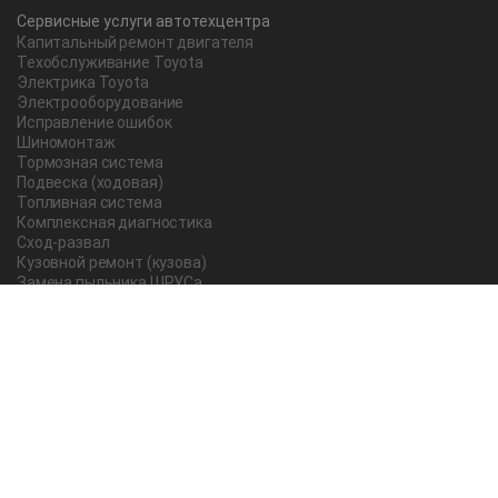
Сервисные услуги автотехцентра
Капитальный ремонт двигателя
Техобслуживание Toyota
Электрика Toyota
Электрооборудование
Исправление ошибок
Шиномонтаж
Тормозная система
Подвеска (ходовая)
Топливная система
Комплексная диагностика
Сход-развал
Кузовной ремонт (кузова)
Замена пыльника ШРУСа
Рычаг ручного тормоза
Редуктор
Прокладка поддона
Насос ГУР
Чистка дроссельной заслонки
Lexus
Регулировка подшипника
Замена масла в АКПП Тойота Рав 4
О компании