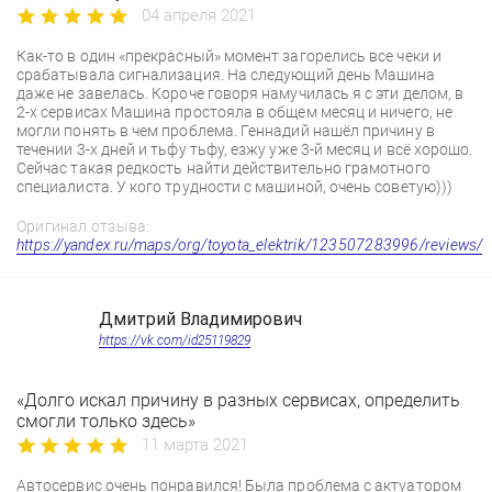
04 апреля 2021
Как-то в один «прекрасный» момент загорелись все чеки и
срабатывала сигнализация. На следующий день Машина
даже не завелась. Короче говоря намучилась я с эти делом, в
2-х сервисах Машина простояла в общем месяц и ничего, не
могли понять в чем проблема. Геннадий нашёл причину в
течении 3-х дней и тьфу тьфу, езжу уже 3-й месяц и всё хорошо.
Сейчас такая редкость найти действительно грамотного
специалиста. У кого трудности с машиной, очень советую)))
Оригинал отзыва:
https://yandex.ru/maps/org/toyota_elektrik/123507283996/reviews/
Дмитрий Владимирович
https://vk.com/id25119829
«Долго искал причину в разных сервисах, определить
смогли только здесь»
11 марта 2021
Автосервис очень понравился! Была проблема с актуатором