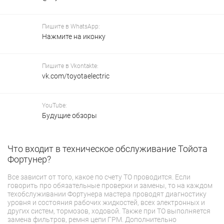
Пишите в WhatsApp:
Нажмите на иконку
Пишите в Vkontakte:
vk.com/toyotaelectric
YouTube:
Будущие обзоры
Что входит в техническое обслуживание Тойота
К
Фортунер?
а
Все зависит от того, какое по счету ТО проводится. Если
Ап
говорить про обязательные проверки и замены, то на каждом
по
техобслуживании Фортунера мастера проводят диагностику
пр
уровня и состояния рабочих жидкостей, всех электронных и
же
других систем, тормозов, ходовой. Также при ТО выполняется
ув
замена фильтров, ремня цепи ГРМ. Дополнительно
пе