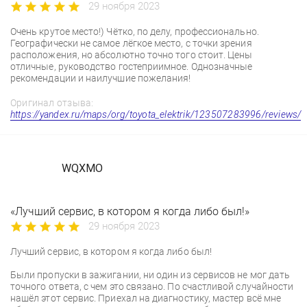
29 ноября 2023
Очень крутое место!) Чётко, по делу, профессионально.
Географически не самое лёгкое место, с точки зрения
расположения, но абсолютно точно того стоит. Цены
отличные, руководство гостеприимное. Однозначные
рекомендации и наилучшие пожелания!
Оригинал отзыва:
https://yandex.ru/maps/org/toyota_elektrik/123507283996/reviews/
WQXMO
«Лучший сервис, в котором я когда либо был!»
29 ноября 2023
Лучший сервис, в котором я когда либо был!
Были пропуски в зажигании, ни один из сервисов не мог дать
точного ответа, с чем это связано. По счастливой случайности
нашёл этот сервис. Приехал на диагностику, мастер всё мне