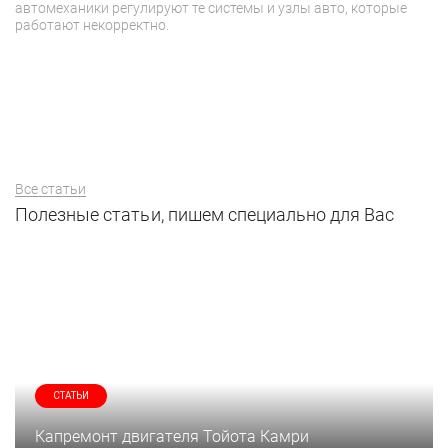
автомеханики регулируют те системы и узлы авто, которые
сн
работают некорректно.
Все статьи
Полезные статьи, пишем специально для Вас
СТАТЬИ
Капремонт двигателя Тойота Камри