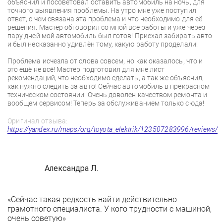
объяснил и посоветовал оставить автомобиль на ночь, для
точного выявления проблемы. На утро мне уже поступил
ответ, с чем связана эта проблема и что необходимо для её
решения. Мастер обговорил со мной все работы и уже через
пару дней мой автомобиль был готов! Приехал забирать авто
и был несказанно удивлён тому, какую работу проделали!
Проблема исчезла от слова совсем, но как оказалось, что и
это ещё не всё! Мастер подготовил для мне лист
рекомендаций, что необходимо сделать, а так же объяснил,
как нужно следить за авто! Сейчас автомобиль в прекрасном
техническом состоянии! Очень доволен качеством ремонта и
вообщем сервисом! Теперь за обслуживанием только сюда!
Оригинал отзыва:
https://yandex.ru/maps/org/toyota_elektrik/123507283996/reviews/
Александра Л.
«Сейчас такая редкость найти действительно
грамотного специалиста. У кого трудности с машиной,
очень советую»