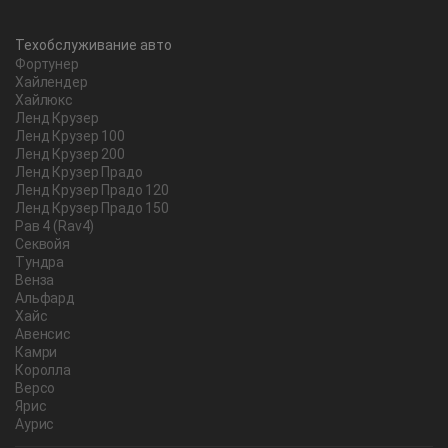
Техобслуживание авто
Фортунер
Хайлендер
Хайлюкс
Ленд Крузер
Ленд Крузер 100
Ленд Крузер 200
Ленд Крузер Прадо
Ленд Крузер Прадо 120
Ленд Крузер Прадо 150
Рав 4 (Rav4)
Секвойя
Тундра
Венза
Альфард
Хайс
Авенсис
Камри
Королла
Версо
Ярис
Аурис