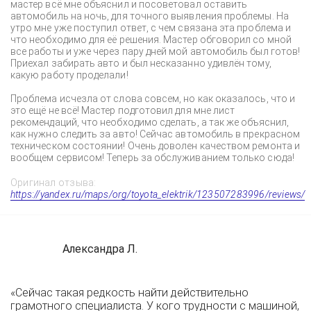
мастер всё мне объяснил и посоветовал оставить
автомобиль на ночь, для точного выявления проблемы. На
утро мне уже поступил ответ, с чем связана эта проблема и
что необходимо для её решения. Мастер обговорил со мной
все работы и уже через пару дней мой автомобиль был готов!
Приехал забирать авто и был несказанно удивлён тому,
какую работу проделали!
Проблема исчезла от слова совсем, но как оказалось, что и
это ещё не всё! Мастер подготовил для мне лист
рекомендаций, что необходимо сделать, а так же объяснил,
как нужно следить за авто! Сейчас автомобиль в прекрасном
техническом состоянии! Очень доволен качеством ремонта и
вообщем сервисом! Теперь за обслуживанием только сюда!
Оригинал отзыва:
https://yandex.ru/maps/org/toyota_elektrik/123507283996/reviews/
Александра Л.
«Сейчас такая редкость найти действительно
грамотного специалиста. У кого трудности с машиной,