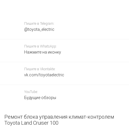
Пишите в Telegram:
@toyota_electric
Пишите в WhatsApp:
Нажмите на иконку
Пишите в Vkontakte:
vk.com/toyotaelectric
YouTube:
Будущие обзоры
Ремонт блока управления климат-контролем
К
Toyota Land Cruiser 100
Т