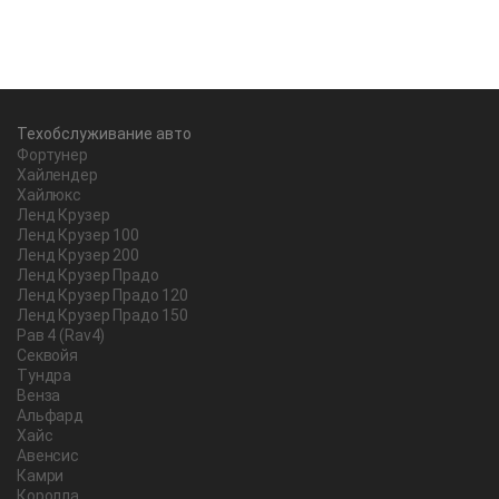
Техобслуживание авто
Фортунер
Хайлендер
Хайлюкс
Ленд Крузер
Ленд Крузер 100
Ленд Крузер 200
Ленд Крузер Прадо
Ленд Крузер Прадо 120
Ленд Крузер Прадо 150
Рав 4 (Rav4)
Секвойя
Тундра
Венза
Альфард
Хайс
Авенсис
Камри
Королла