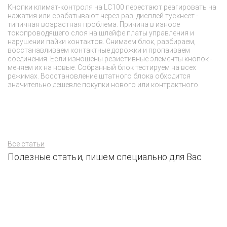
Кнопки климат-контроля на LC100 перестают реагировать на
О 
нажатия или срабатывают через раз, дисплей тускнеет -
сц
типичная возрастная проблема. Причина в износе
пр
токопроводящего слоя на шлейфе платы управления и
на
нарушении пайки контактов. Снимаем блок, разбираем,
вк
восстанавливаем контактные дорожки и пропаиваем
не
соединения. Если изношены резистивные элементы кнопок -
си
меняем их на новые. Собранный блок тестируем на всех
пр
режимах. Восстановление штатного блока обходится
значительно дешевле покупки нового или контрактного.
Все статьи
Полезные статьи, пишем специально для Вас