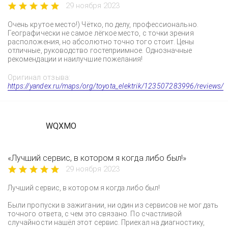
29 ноября 2023
Очень крутое место!) Чётко, по делу, профессионально.
Географически не самое лёгкое место, с точки зрения
расположения, но абсолютно точно того стоит. Цены
отличные, руководство гостеприимное. Однозначные
рекомендации и наилучшие пожелания!
Оригинал отзыва:
https://yandex.ru/maps/org/toyota_elektrik/123507283996/reviews/
WQXMO
«Лучший сервис, в котором я когда либо был!»
29 ноября 2023
Лучший сервис, в котором я когда либо был!
Были пропуски в зажигании, ни один из сервисов не мог дать
точного ответа, с чем это связано. По счастливой
случайности нашёл этот сервис. Приехал на диагностику,