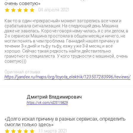
очень советую»
04 апреля 2021
Как-то в один «прекрасный» момент загорелись все чеки и
срабатывала сигнализация. На следующий день Машина
даже не завелась. Короче говоря намучилась я с эти делом, в
2-х сервисах Машина простояла в общем месяц и ничего, не
могли понять в чем проблема. Геннадий нашёл причину в
течении 3-х дней и тьфу тьфу, езжу уже 3-й месяц и всё
хорошо. Сейчас такая редкость найти действительно
грамотного специалиста. У кого трудности с машиной, очень
советую)))
Оригинал отзыва:
https://yandex.ru/maps/org/toyota_elektrik/123507283996/reviews/
Дмитрий Владимирович
https://vk.com/id25119829
«Долго искал причину в разных сервисах, определить
смогли только здесь»
11 марта 2021