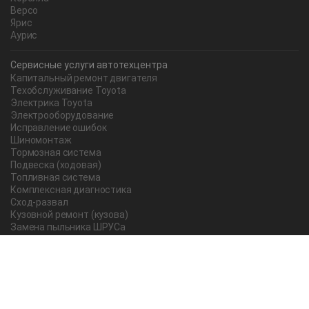
Версо
Ярис
Аурис
Сервисные услуги автотехцентра
Капитальный ремонт двигателя
Техобслуживание Toyota
Электрика Toyota
Электрооборудование
Исправление ошибок
Шиномонтаж
Тормозная система
Подвеска (ходовая)
Топливная система
Комплексная диагностика
Сход-развал
Кузовной ремонт (кузова)
Замена пыльника ШРУСа
Рычаг ручного тормоза
Редуктор
Прокладка поддона
Насос ГУР
Чистка дроссельной заслонки
Lexus