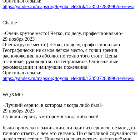
Оригинал отзыва:
https://yandex.ru/maps/org/toyota_elektrik/123507283996/reviews/
Charlie
«Очень крутое место! Чётко, по делу, профессионально»
29 ноября 2023
Очень крутое место!) Чётко, по делу, профессионально.
Географически не самое лёгкое место, с точки зрения
расположения, но абсолютно точно того стоит. Цены
отличные, руководство гостеприимное. Однозначные
рекомендации и наилучшие пожелания!
Оригинал отзыва:
https://yandex.ru/maps/org/toyota_elektrik/123507283996/reviews/
WQXMO
«Лучший сервис, в котором я когда либо был!»
29 ноября 2023
Лучший сервис, в котором я когда либо был!
Были пропуски в зажигании, ни один из сервисов не мог дать
точного ответа, с чем это связано. По счастливой случайности
нашёл этот сервис. Приехал на диагностику, мастер всё мне