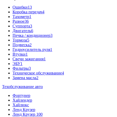
Ошибки
13
Коробка передач
4
Тахометр
1
Разное
36
Cуппорта
3
Двигатель
6
Печка / кондиционер
3
Тормоза
5
Подвеска
2
Гидроусилитель руля
1
Втулки
1
Свечи зажигания
1
ЭБУ
1
Фильтры
3
Техническое обслуживание
4
Замена масла
2
Техобслуживание авто
Фортунер
Хайлендер
Хайлюкс
Ленд Крузер
Ленд Крузер 100