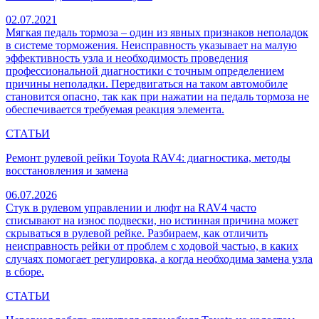
02.07.2021
Мягкая педаль тормоза – один из явных признаков неполадок
в системе торможения. Неисправность указывает на малую
эффективность узла и необходимость проведения
профессиональной диагностики с точным определением
причины неполадки. Передвигаться на таком автомобиле
становится опасно, так как при нажатии на педаль тормоза не
обеспечивается требуемая реакция элемента.
СТАТЬИ
Ремонт рулевой рейки Toyota RAV4: диагностика, методы
восстановления и замена
06.07.2026
Стук в рулевом управлении и люфт на RAV4 часто
списывают на износ подвески, но истинная причина может
скрываться в рулевой рейке. Разбираем, как отличить
неисправность рейки от проблем с ходовой частью, в каких
случаях помогает регулировка, а когда необходима замена узла
в сборе.
СТАТЬИ