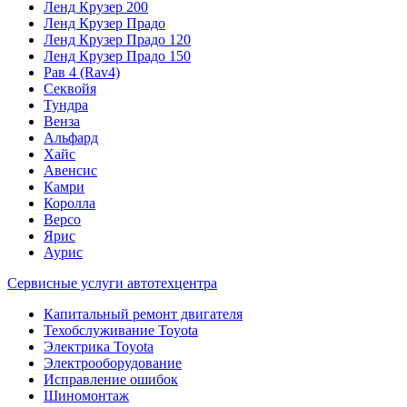
Ленд Крузер 200
Ленд Крузер Прадо
Ленд Крузер Прадо 120
Ленд Крузер Прадо 150
Рав 4 (Rav4)
Секвойя
Тундра
Венза
Альфард
Хайс
Авенсис
Камри
Королла
Версо
Ярис
Аурис
Сервисные услуги автотехцентра
Капитальный ремонт двигателя
Техобслуживание Toyota
Электрика Toyota
Электрооборудование
Исправление ошибок
Шиномонтаж