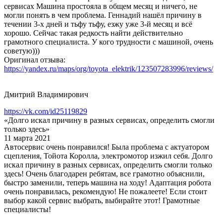
сервисах Машина простояла в общем месяц и ничего, не
могли понять в чем проблема. Геннадий нашёл причину в
течении 3-х дней и тьфу тьфу, езжу уже 3-й месяц и всё
хорошо. Сейчас такая редкость найти действительно
грамотного специалиста. У кого трудности с машиной, очень
советую)))
Оригинал отзыва:
https://yandex.ru/maps/org/toyota_elektrik/123507283996/reviews/
Дмитрий Владимирович
https://vk.com/id25119829
«Долго искал причину в разных сервисах, определить смогли
только здесь»
11 марта 2021
Автосервис очень понравился! Была проблема с актуатором
сцепления, Тойота Королла, электромотор изжил себя. Долго
искал причину в разных сервисах, определить смогли только
здесь! Очень благодарен ребятам, все грамотно объяснили,
быстро заменили, теперь машина на ходу! Адаптация робота
очень понравилась, рекомендую! Не пожалеете! Если стоит
выбор какой сервис выбрать, выбирайте этот! Грамотные
специалисты!