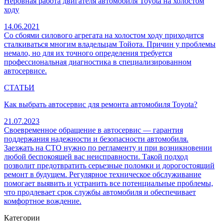
Неровная работа двигателя автомобиля Toyota на холостом
ходу
14.06.2021
Со сбоями силового агрегата на холостом ходу приходится
сталкиваться многим владельцам Тойота. Причин у проблемы
немало, но для их точного определения требуется
профессиональная диагностика в специализированном
автосервисе.
СТАТЬИ
Как выбрать автосервис для ремонта автомобиля Toyota?
21.07.2023
Своевременное обращение в автосервис — гарантия
поддержания надежности и безопасности автомобиля.
Заезжать на СТО нужно по регламенту и при возникновении
любой беспокоящей вас неисправности. Такой подход
позволит предотвратить серьезные поломки и дорогостоящий
ремонт в будущем. Регулярное техническое обслуживание
помогает выявить и устранить все потенциальные проблемы,
что продлевает срок службы автомобиля и обеспечивает
комфортное вождение.
Категории