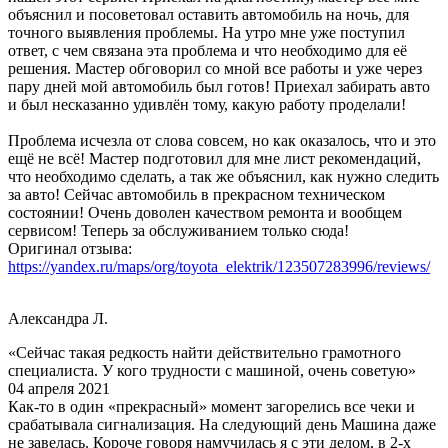
объяснил и посоветовал оставить автомобиль на ночь, для
точного выявления проблемы. На утро мне уже поступил
ответ, с чем связана эта проблема и что необходимо для её
решения. Мастер обговорил со мной все работы и уже через
пару дней мой автомобиль был готов! Приехал забирать авто
и был несказанно удивлён тому, какую работу проделали!
Проблема исчезла от слова совсем, но как оказалось, что и это
ещё не всё! Мастер подготовил для мне лист рекомендаций,
что необходимо сделать, а так же объяснил, как нужно следить
за авто! Сейчас автомобиль в прекрасном техническом
состоянии! Очень доволен качеством ремонта и вообщем
сервисом! Теперь за обслуживанием только сюда!
Оригинал отзыва:
https://yandex.ru/maps/org/toyota_elektrik/123507283996/reviews/
Александра Л.
«Сейчас такая редкость найти действительно грамотного
специалиста. У кого трудности с машиной, очень советую»
04 апреля 2021
Как-то в один «прекрасный» момент загорелись все чеки и
срабатывала сигнализация. На следующий день Машина даже
не завелась. Короче говоря намучилась я с эти делом, в 2-х