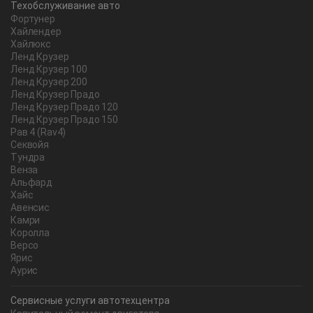
Техобслуживание авто
Фортунер
Хайлендер
Хайлюкс
Ленд Крузер
Ленд Крузер 100
Ленд Крузер 200
Ленд Крузер Прадо
Ленд Крузер Прадо 120
Ленд Крузер Прадо 150
Рав 4 (Rav4)
Секвойя
Тундра
Венза
Альфард
Хайс
Авенсис
Камри
Королла
Версо
Ярис
Аурис
Сервисные услуги автотехцентра