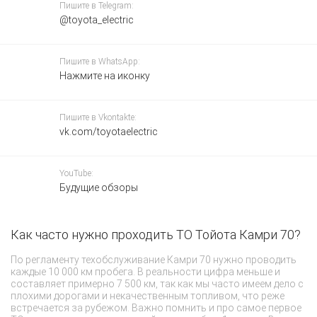
Пишите в Telegram:
@toyota_electric
Пишите в WhatsApp:
Нажмите на иконку
Пишите в Vkontakte:
vk.com/toyotaelectric
YouTube:
Будущие обзоры
Как часто нужно проходить ТО Тойота Камри 70?
Ч
По регламенту техобслуживание Камри 70 нужно проводить
Ш
каждые 10 000 км пробега. В реальности цифра меньше и
о
составляет примерно 7 500 км, так как мы часто имеем дело с
ра
плохими дорогами и некачественным топливом, что реже
эл
встречается за рубежом. Важно помнить и про самое первое
П