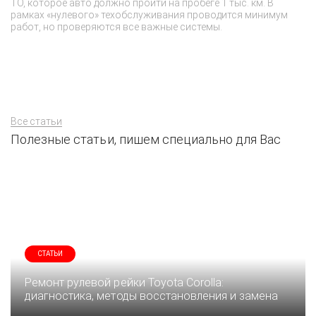
ТО, которое авто должно пройти на пробеге 1 тыс. км. В
ко
рамках «нулевого» техобслуживания проводится минимум
ку
работ, но проверяются все важные системы.
ср
пр
Все статьи
Полезные статьи, пишем специально для Вас
СТАТЬИ
Ремонт рулевой рейки Toyota Corolla:
диагностика, методы восстановления и замена