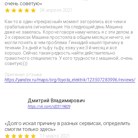
очень советую»
04 апреля 2021
Как-то в один «прекрасный» момент загорелись все чеки и
срабатывала сигнализация. На следующий день Машина
даже не завелась. Короче говоря намучилась я с эти делом, в
2-х сервисах Машина простояла в общем месяц и ничего, не
могли понять в чем проблема. Геннадий нашёл причину в
течении 3-х дней и тьфу тьфу, езжу уже 3-й месяц и всё
хорошо. Сейчас такая редкость найти действительно
грамотного специалиста. У кого трудности с машиной, очень
советую)))
Оригинал отзыва:
https://yandex.ru/maps/org/toyota_elektrik/123507283996/reviews/
Дмитрий Владимирович
https://vk.com/id25119829
«Долго искал причину в разных сервисах, определить
смогли только здесь»
11 марта 2021