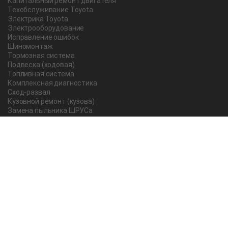
Капитальный ремонт двигателя
Техобслуживание Toyota
Электрика Toyota
Электрооборудование
Исправление ошибок
Шиномонтаж
Тормозная система
Подвеска (ходовая)
Топливная система
Комплексная диагностика
Сход-развал
Кузовной ремонт (кузова)
Замена пыльника ШРУСа
Рычаг ручного тормоза
Редуктор
Прокладка поддона
Насос ГУР
Чистка дроссельной заслонки
Lexus
Регулировка подшипника
Замена масла в АКПП Тойота Рав 4
О компании
Новости и акции
Вопрос-ответ