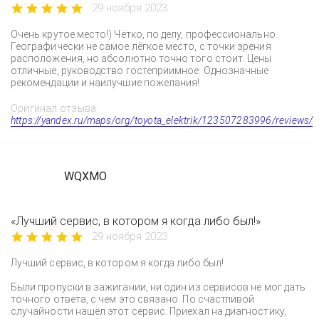
29 ноября 2023
Очень крутое место!) Чётко, по делу, профессионально.
Географически не самое лёгкое место, с точки зрения
расположения, но абсолютно точно того стоит. Цены
отличные, руководство гостеприимное. Однозначные
рекомендации и наилучшие пожелания!
Оригинал отзыва:
https://yandex.ru/maps/org/toyota_elektrik/123507283996/reviews/
WQXMO
«Лучший сервис, в котором я когда либо был!»
29 ноября 2023
Лучший сервис, в котором я когда либо был!
Были пропуски в зажигании, ни один из сервисов не мог дать
точного ответа, с чем это связано. По счастливой
случайности нашёл этот сервис. Приехал на диагностику,