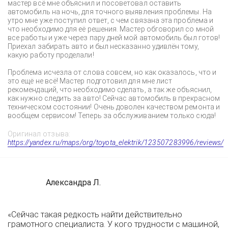
мастер всё мне объяснил и посоветовал оставить
автомобиль на ночь, для точного выявления проблемы. На
утро мне уже поступил ответ, с чем связана эта проблема и
что необходимо для её решения. Мастер обговорил со мной
все работы и уже через пару дней мой автомобиль был готов!
Приехал забирать авто и был несказанно удивлён тому,
какую работу проделали!
Проблема исчезла от слова совсем, но как оказалось, что и
это ещё не всё! Мастер подготовил для мне лист
рекомендаций, что необходимо сделать, а так же объяснил,
как нужно следить за авто! Сейчас автомобиль в прекрасном
техническом состоянии! Очень доволен качеством ремонта и
вообщем сервисом! Теперь за обслуживанием только сюда!
Оригинал отзыва:
https://yandex.ru/maps/org/toyota_elektrik/123507283996/reviews/
Александра Л.
«Сейчас такая редкость найти действительно
грамотного специалиста. У кого трудности с машиной,