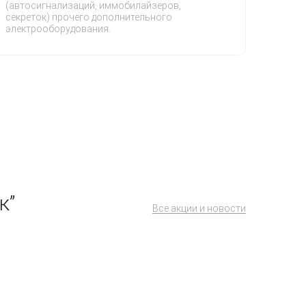
(автосигнализаций, иммобилайзеров,
секреток) прочего дополнительного
электрооборудования.
к”
Все акции и новости