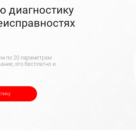
ю диагностику
неисправностях
м по 20 параметрам
ние, это бесплатно и
стику