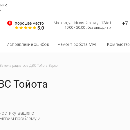
анию
о
+7 
Москва, ул. Иловайская, д. 12Ас1
Хорошее место
5.0
10:00 - 20:00 , без выходных
Исправление ошибок
Ремонт робота MMT
Компьютер
Замена радиатора ДВС Тойота Версо
ВС Тойота
ностику вашего
выявим проблему и