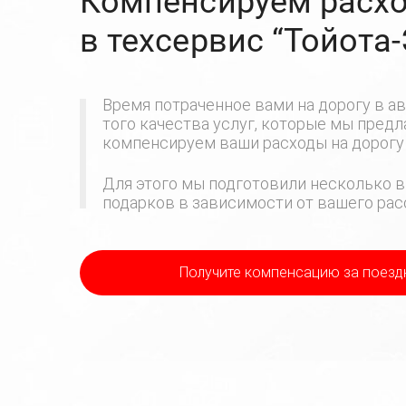
Компенсируем расхо
в техсервис
“Тойота
Время потраченное вами на дорогу в ав
того качества услуг, которые мы пред
компенсируем ваши расходы на дорогу 
Для этого мы подготовили несколько в
подарков в зависимости от вашего расс
Получите компенсацию
за поезд