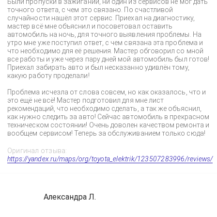
Были пропуски в зажигании, ни один из сервисов не мог дать
точного ответа, с чем это связано. По счастливой
случайности нашёл этот сервис. Приехал на диагностику,
мастер всё мне объяснил и посоветовал оставить
автомобиль на ночь, для точного выявления проблемы. На
утро мне уже поступил ответ, с чем связана эта проблема и
что необходимо для её решения. Мастер обговорил со мной
все работы и уже через пару дней мой автомобиль был готов!
Приехал забирать авто и был несказанно удивлён тому,
какую работу проделали!
Проблема исчезла от слова совсем, но как оказалось, что и
это ещё не всё! Мастер подготовил для мне лист
рекомендаций, что необходимо сделать, а так же объяснил,
как нужно следить за авто! Сейчас автомобиль в прекрасном
техническом состоянии! Очень доволен качеством ремонта и
вообщем сервисом! Теперь за обслуживанием только сюда!
Оригинал отзыва:
https://yandex.ru/maps/org/toyota_elektrik/123507283996/reviews/
Александра Л.