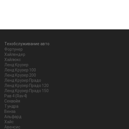
Техобслуживание авто
Фортунер
Хайлендер
Хайлюкс
Ленд Крузер
Ленд Крузер 100
Ленд Крузер 200
Ленд Крузер Прадо
Ленд Крузер Прадо 120
Ленд Крузер Прадо 150
Рав 4 (Rav4)
Секвойя
Тундра
Венза
Альфард
Хайс
Авенсис