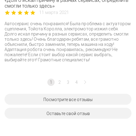
«Долго искал причину в разных сервисах, определить
смогли только здесь»
11 марта 2021
Автосервис очень понравился! Была проблема с актуатором
сцепления, Тойота Королла, электромотор изжил себя.
Долго искал причину в разных сервисах, определить смогли
только здесь! Очень благодарен ребятам, все грамотно
объяснили, быстро заменили, теперь машина на ходу!
Адаптация робота очень понравилась, рекомендую! Не
пожалеете! Если стоит выбор какой сервис выбрать,
выбирайте этот! Грамотные специалисты!
1
2
3
4
Посмотрите все отзывы
Оставьте свой отзыв