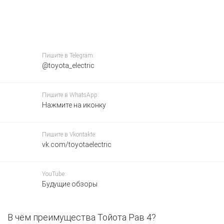
Пишите в Telegram:
@toyota_electric
Пишите в WhatsApp:
Нажмите на иконку
Пишите в Vkontakte:
vk.com/toyotaelectric
YouTube:
Будущие обзоры
В чём преимущества Тойота Рав 4?
З