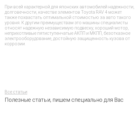
При всей характерной для японских автомобилей надежности,
За
долговечности, качестве элементов Toyota RAV 4 может
об
также похвастать оптимальной стоимостью за авто такого
пр
уровня. К другим преимуществам это машины специалисты
н
относят надежную независимую подвеску, хороший мотор,
и
неприхотливые пятиступенчатые АКПП и МКПП, безотказное
си
электрооборудование, достойную защищенность кузова от
п
коррозии.
Все статьи
Полезные статьи, пишем специально для Вас