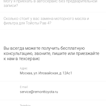
Могу я приехать в автосервис без предварительной
записи?
Сколько стоит у вас замена моторного масла и
фильтра для Тойоты Рав 4?
Вы всегда можете получить бесплатную
консультацию, звоните, пишите или приезжайте
к нам в техсервис
Адрес:
Москва, ул. Иловайская, д. 12Ас1
E-mail:
service@remonttoyota.ru
Телефон: