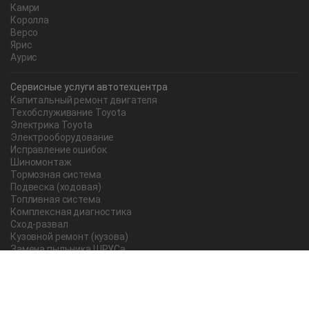
Камри
Королла
Версо
Ярис
Аурис
Сервисные услуги автотехцентра
Капитальный ремонт двигателя
Техобслуживание Toyota
Электрика Toyota
Электрооборудование
Исправление ошибок
Шиномонтаж
Тормозная система
Подвеска (ходовая)
Топливная система
Комплексная диагностика
Сход-развал
Кузовной ремонт (кузова)
Замена пыльника ШРУСа
Рычаг ручного тормоза
Редуктор
Прокладка поддона
Насос ГУР