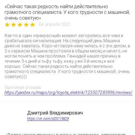
«Сейчас такая редкость найти действительно
грамотного специалиста. У кого трудности с машиной,
очень советую»
04 апреля 2021
Как-то в один «прекрасный» момент загорелись все чеки и
срабатывала сигнализация. На следующий день Машина
даже не завелась. Короче говоря намучилась я с эти делом, в
2-х сервисах Машина простояла в общем месяц и ничего, не
могли понять в чем проблема. Геннадий нашёл причину в
течении 3-х дней и тьфу тьфу, езжу уже 3-й месяц и всё
хорошо. Сейчас такая редкость найти действительно
грамотного специалиста. У кого трудности с машиной, очень
советую)))
Оригинал отзыва:
https://yandex.ru/maps/org/toyota_elektrik/123507283996/reviews/
Дмитрий Владимирович
https://vk.com/id25119829