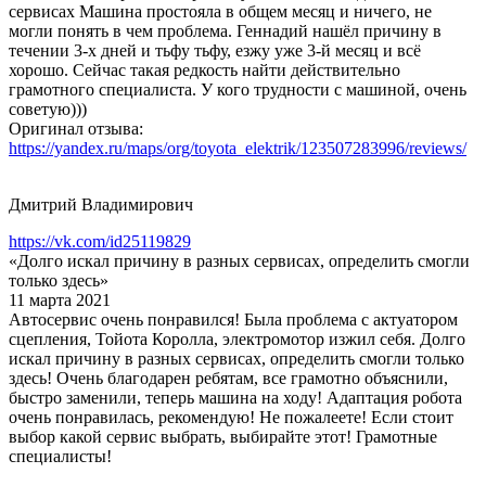
сервисах Машина простояла в общем месяц и ничего, не
могли понять в чем проблема. Геннадий нашёл причину в
течении 3-х дней и тьфу тьфу, езжу уже 3-й месяц и всё
хорошо. Сейчас такая редкость найти действительно
грамотного специалиста. У кого трудности с машиной, очень
советую)))
Оригинал отзыва:
https://yandex.ru/maps/org/toyota_elektrik/123507283996/reviews/
Дмитрий Владимирович
https://vk.com/id25119829
«Долго искал причину в разных сервисах, определить смогли
только здесь»
11 марта 2021
Автосервис очень понравился! Была проблема с актуатором
сцепления, Тойота Королла, электромотор изжил себя. Долго
искал причину в разных сервисах, определить смогли только
здесь! Очень благодарен ребятам, все грамотно объяснили,
быстро заменили, теперь машина на ходу! Адаптация робота
очень понравилась, рекомендую! Не пожалеете! Если стоит
выбор какой сервис выбрать, выбирайте этот! Грамотные
специалисты!