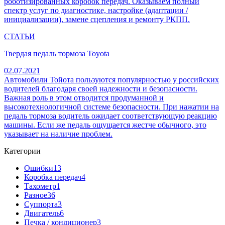
роботизированных коробок передач. Оказываем полный
спектр услуг по диагностике, настройке (адаптации /
инициализации), замене сцепления и ремонту РКПП.
СТАТЬИ
Твердая педаль тормоза Toyota
02.07.2021
Автомобили Тойота пользуются популярностью у российских
водителей благодаря своей надежности и безопасности.
Важная роль в этом отводится продуманной и
высокотехнологичной системе безопасности. При нажатии на
педаль тормоза водитель ожидает соответствующую реакцию
машины. Если же педаль ощущается жестче обычного, это
указывает на наличие проблем.
Категории
Ошибки
13
Коробка передач
4
Тахометр
1
Разное
36
Cуппорта
3
Двигатель
6
Печка / кондиционер
3