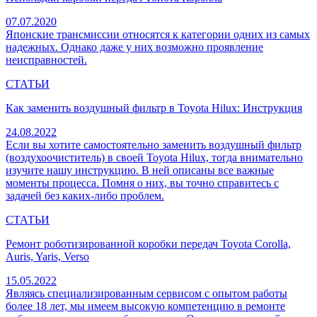
07.07.2020
Японские трансмиссии относятся к категории одних из самых
надежных. Однако даже у них возможно проявление
неисправностей.
СТАТЬИ
Как заменить воздушный фильтр в Toyota Hilux: Инструкция
24.08.2022
Если вы хотите самостоятельно заменить воздушный фильтр
(воздухоочиститель) в своей Toyota Hilux, тогда внимательно
изучите нашу инструкцию. В ней описаны все важные
моменты процесса. Помня о них, вы точно справитесь с
задачей без каких-либо проблем.
СТАТЬИ
Ремонт роботизированной коробки передач Toyota Corolla,
Auris, Yaris, Verso
15.05.2022
Являясь специализированным сервисом с опытом работы
более 18 лет, мы имеем высокую компетенцию в ремонте