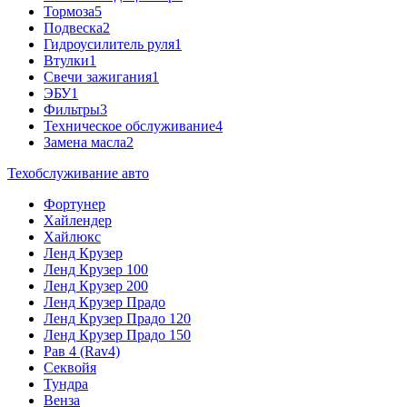
Тормоза
5
Подвеска
2
Гидроусилитель руля
1
Втулки
1
Свечи зажигания
1
ЭБУ
1
Фильтры
3
Техническое обслуживание
4
Замена масла
2
Техобслуживание авто
Фортунер
Хайлендер
Хайлюкс
Ленд Крузер
Ленд Крузер 100
Ленд Крузер 200
Ленд Крузер Прадо
Ленд Крузер Прадо 120
Ленд Крузер Прадо 150
Рав 4 (Rav4)
Секвойя
Тундра
Венза