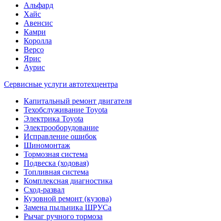
Альфард
Хайс
Авенсис
Камри
Королла
Версо
Ярис
Аурис
Сервисные услуги автотехцентра
Капитальный ремонт двигателя
Техобслуживание Toyota
Электрика Toyota
Электрооборудование
Исправление ошибок
Шиномонтаж
Тормозная система
Подвеска (ходовая)
Топливная система
Комплексная диагностика
Сход-развал
Кузовной ремонт (кузова)
Замена пыльника ШРУСа
Рычаг ручного тормоза