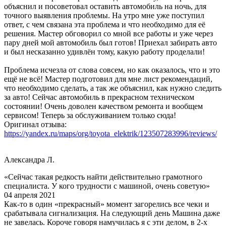
объяснил и посоветовал оставить автомобиль на ночь, для
точного выявления проблемы. На утро мне уже поступил
ответ, с чем связана эта проблема и что необходимо для её
решения. Мастер обговорил со мной все работы и уже через
пару дней мой автомобиль был готов! Приехал забирать авто
и был несказанно удивлён тому, какую работу проделали!
Проблема исчезла от слова совсем, но как оказалось, что и это
ещё не всё! Мастер подготовил для мне лист рекомендаций,
что необходимо сделать, а так же объяснил, как нужно следить
за авто! Сейчас автомобиль в прекрасном техническом
состоянии! Очень доволен качеством ремонта и вообщем
сервисом! Теперь за обслуживанием только сюда!
Оригинал отзыва:
https://yandex.ru/maps/org/toyota_elektrik/123507283996/reviews/
Александра Л.
«Сейчас такая редкость найти действительно грамотного
специалиста. У кого трудности с машиной, очень советую»
04 апреля 2021
Как-то в один «прекрасный» момент загорелись все чеки и
срабатывала сигнализация. На следующий день Машина даже
не завелась. Короче говоря намучилась я с эти делом, в 2-х