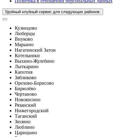
Политика в отношении персональных данных
Удобный клубный сервис для следующих районов:
Кузнецово
Люберцы
Внуково
Марьино
Нагатинский Затон
Котельники
Выхино-Жулебино
Лыткарино
Капотня
Зябликово
Орехово-Борисово
Бирюлёво
Чертаново
Новокосино
Рязанский
Нижегородский
Таганский
Зюзино
Люблино
Царицыно