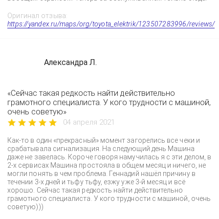
Оригинал отзыва:
https://yandex.ru/maps/org/toyota_elektrik/123507283996/reviews/
Александра Л.
«Сейчас такая редкость найти действительно
грамотного специалиста. У кого трудности с машиной,
очень советую»
04 апреля 2021
Как-то в один «прекрасный» момент загорелись все чеки и
срабатывала сигнализация. На следующий день Машина
даже не завелась. Короче говоря намучилась я с эти делом, в
2-х сервисах Машина простояла в общем месяц и ничего, не
могли понять в чем проблема. Геннадий нашёл причину в
течении 3-х дней и тьфу тьфу, езжу уже 3-й месяц и всё
хорошо. Сейчас такая редкость найти действительно
грамотного специалиста. У кого трудности с машиной, очень
советую)))