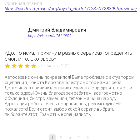
Оригинал отзыва:
https://yandex.ru/maps/org/toyota_elektrik/123507283996/reviews/
Дмитрий Владимирович
https://vk.com/id25119829
«Долго искал причину в разных сервисах, определить
смогли только здесь»
11 марта 2021
Автосервис очень понравился! Была проблема с актуатором
сцепления, Тойота Королла, электромотор изжил себя.
Долго искал причину в разных сервисах, определить смогли
только здесь! Очень благодарен ребятам, все грамотно
объяснили, быстро заменили, теперь машина на ходу!
Адаптация робота очень понравилась, рекомендую! Не
пожалеете! Если стоит выбор какой сервис выбрать,
выбирайте этот! Грамотные специалисты!
1
2
3
4