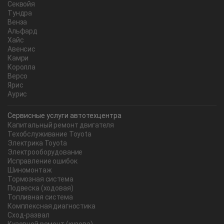
Секвойя
Тундра
Венза
Альфард
Хайс
Авенсис
Камри
Королла
Версо
Ярис
Аурис
Сервисные услуги автотехцентра
Капитальный ремонт двигателя
Техобслуживание Toyota
Электрика Toyota
Электрооборудование
Исправление ошибок
Шиномонтаж
Тормозная система
Подвеска (ходовая)
Топливная система
Комплексная диагностика
Сход-развал