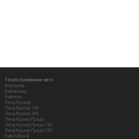
Техобслуживание авто
Фортунер
Хайлендер
Хайлюкс
Ленд Крузер
Ленд Крузер 100
Ленд Крузер 200
Ленд Крузер Прадо
Ленд Крузер Прадо 120
Ленд Крузер Прадо 150
Рав 4 (Rav4)