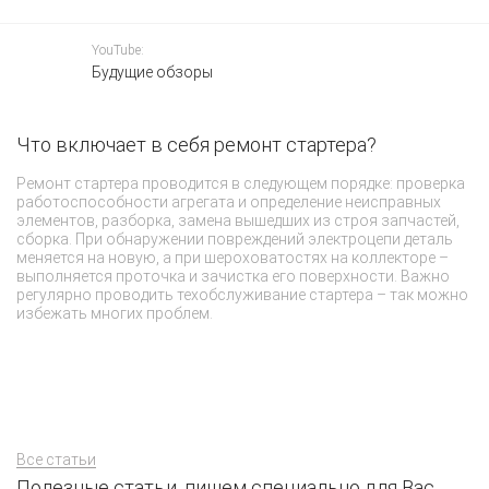
YouTube:
Будущие обзоры
Что включает в себя ремонт стартера?
С
Ремонт стартера проводится в следующем порядке: проверка
В 
работоспособности агрегата и определение неисправных
ме
элементов, разборка, замена вышедших из строя запчастей,
то
сборка. При обнаружении повреждений электроцепи деталь
от
меняется на новую, а при шероховатостях на коллекторе –
с
выполняется проточка и зачистка его поверхности. Важно
тр
регулярно проводить техобслуживание стартера – так можно
пр
избежать многих проблем.
н
Все статьи
Полезные статьи, пишем специально для Вас