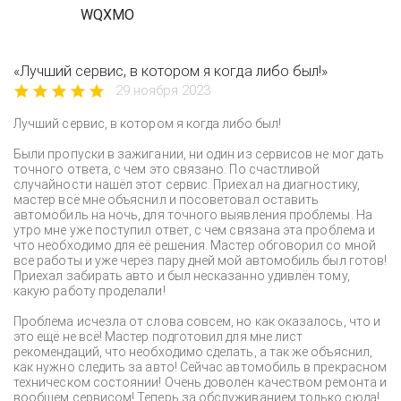
WQXMO
«Лучший сервис, в котором я когда либо был!»
29 ноября 2023
Лучший сервис, в котором я когда либо был!
Были пропуски в зажигании, ни один из сервисов не мог дать
точного ответа, с чем это связано. По счастливой
случайности нашёл этот сервис. Приехал на диагностику,
мастер всё мне объяснил и посоветовал оставить
автомобиль на ночь, для точного выявления проблемы. На
утро мне уже поступил ответ, с чем связана эта проблема и
что необходимо для её решения. Мастер обговорил со мной
все работы и уже через пару дней мой автомобиль был готов!
Приехал забирать авто и был несказанно удивлён тому,
какую работу проделали!
Проблема исчезла от слова совсем, но как оказалось, что и
это ещё не всё! Мастер подготовил для мне лист
рекомендаций, что необходимо сделать, а так же объяснил,
как нужно следить за авто! Сейчас автомобиль в прекрасном
техническом состоянии! Очень доволен качеством ремонта и
вообщем сервисом! Теперь за обслуживанием только сюда!