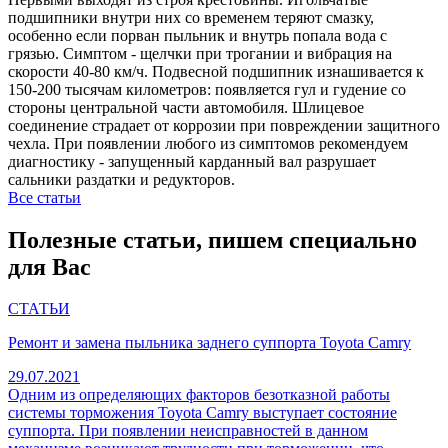
подшипники внутри них со временем теряют смазку,
особенно если порван пыльник и внутрь попала вода с
грязью. Симптом - щелчки при трогании и вибрация на
скорости 40-80 км/ч. Подвесной подшипник изнашивается к
150-200 тысячам километров: появляется гул и гудение со
стороны центральной части автомобиля. Шлицевое
соединение страдает от коррозии при повреждении защитного
чехла. При появлении любого из симптомов рекомендуем
диагностику - запущенный карданный вал разрушает
сальники раздатки и редукторов.
Все статьи
Полезные статьи, пишем специально
для Вас
СТАТЬИ
Ремонт и замена пыльника заднего суппорта Toyota Camry
29.07.2021
Одним из определяющих факторов безотказной работы
системы торможения Toyota Camry выступает состояние
суппорта. При появлении неисправностей в данном