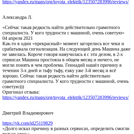
https://yandex.ru/maps/org/toyota_elektrik/123507283996/reviews/
Александра Л.
«Сейчас такая редкость найти действительно грамотного
специалиста. У кого трудности с машиной, очень советую»
04 апреля 2021
Как-то в один «прекрасный» момент загорелись все чеки и
срабатывала сигнализация. На следующий день Машина даже
не завелась. Короче говоря намучилась я с эти делом, в 2-х
сервисах Машина простояла в общем месяц и ничего, не
могли понять в чем проблема. Геннадий нашёл причину в
течении 3-х дней и тьфу тьфу, езжу уже 3-й месяц и всё
хорошо. Сейчас такая редкость найти действительно
грамотного специалиста. У кого трудности с машиной, очень
советую)))
Оригинал отзыва:
https://yandex.ru/maps/org/toyota_elektrik/123507283996/reviews/
Дмитрий Владимирович
https://vk.com/id25119829
«Долго искал причину в разных сервисах, определить смогли
только здесь»