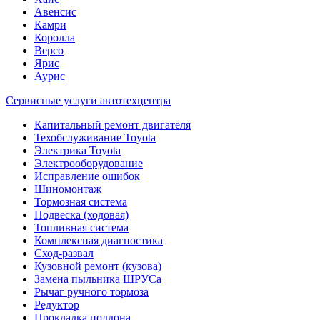
Авенсис
Камри
Королла
Версо
Ярис
Аурис
Сервисные услуги автотехцентра
Капитальный ремонт двигателя
Техобслуживание Toyota
Электрика Toyota
Электрооборудование
Исправление ошибок
Шиномонтаж
Тормозная система
Подвеска (ходовая)
Топливная система
Комплексная диагностика
Сход-развал
Кузовной ремонт (кузова)
Замена пыльника ШРУСа
Рычаг ручного тормоза
Редуктор
Прокладка поддона