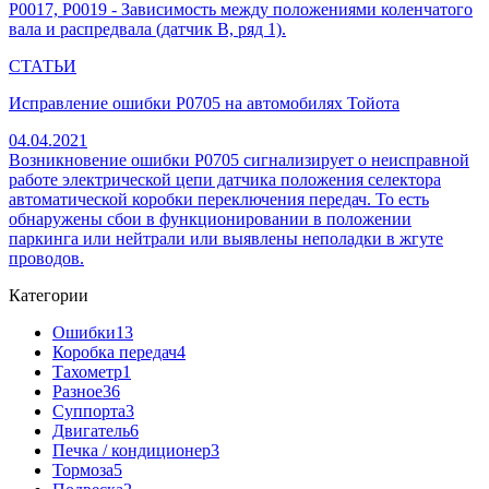
P0017, P0019 - Зависимость между положениями коленчатого
вала и распредвала (датчик B, ряд 1).
СТАТЬИ
Исправление ошибки P0705 на автомобилях Тойота
04.04.2021
Возникновение ошибки P0705 сигнализирует о неисправной
работе электрической цепи датчика положения селектора
автоматической коробки переключения передач. То есть
обнаружены сбои в функционировании в положении
паркинга или нейтрали или выявлены неполадки в жгуте
проводов.
Категории
Ошибки
13
Коробка передач
4
Тахометр
1
Разное
36
Cуппорта
3
Двигатель
6
Печка / кондиционер
3
Тормоза
5