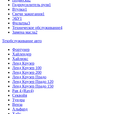
Подвеска
2
Гидроусилитель руля
1
Втулки
1
Свечи зажигания
1
ЭБУ
1
Фильтры
3
Техническое обслуживание
4
Замена масла
2
Техобслуживание авто
Фортунер
Хайлендер
Хайлюкс
Ленд Крузер
Ленд Крузер 100
Ленд Крузер 200
Ленд Крузер Прадо
Ленд Крузер Прадо 120
Ленд Крузер Прадо 150
Рав 4 (Rav4)
Секвойя
Тундра
Венза
Альфард
Хайс