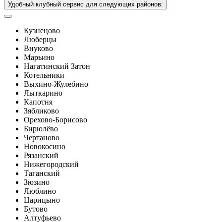
Удобный клубный сервис для следующих районов:
Кузнецово
Люберцы
Внуково
Марьино
Нагатинский Затон
Котельники
Выхино-Жулебино
Лыткарино
Капотня
Зябликово
Орехово-Борисово
Бирюлёво
Чертаново
Новокосино
Рязанский
Нижегородский
Таганский
Зюзино
Люблино
Царицыно
Бутово
Алтуфьево