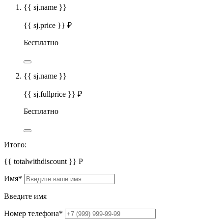
{{ sj.name }}
{{ sj.price }} ₽
Бесплатно
{{ sj.name }}
{{ sj.fullprice }} ₽
Бесплатно
Итого:
{{ totalwithdiscount }}
Р
Имя
*
Введите имя
Номер телефона
*