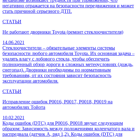
механизме возникают трудности при торможении, что
негативно отражается на безопасности передвижения и может
стать причиной серьезного ДТП.
СТАТЬИ
Не работают дворники Toyota (ремонт стеклоочистителя)
14.06.2021
Стеклоочистители – обязательные элементы системы
безопасности любого автомобиля Toyota. Их основная задача –
удалять влагу с лобового стекла, чтобы обеспечить
полноценный обзор дороги в сложных метеоусловиях (дождь,
снегопад). Дворники необходимы по нормативным
требованиям, от их состояния зависит безопасность
эксплуатации автомобиля.
СТАТЬИ
Исправление ошибок P0016, P0017, P0018, P0019 на
автомобилях Тойота
10.02.2021
Коды ошибок (DTC) для P0016, P0018 звучат следующим
образом: Зависимость между положениями коленчатого вала и
распредвала (датчик A, ряд 1,2). Коды ошибок (DTC) для