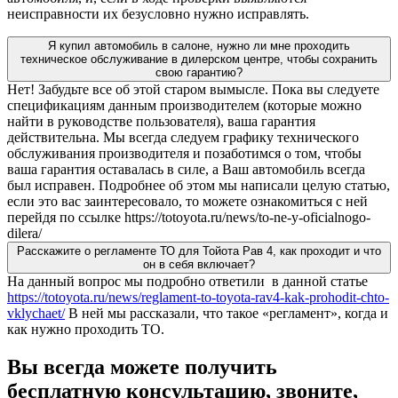
неисправности их безусловно нужно исправлять.
Я купил автомобиль в салоне, нужно ли мне проходить
техническое обслуживание в дилерском центре, чтобы сохранить
свою гарантию?
Нет! Забудьте все об этой старом вымысле. Пока вы следуете
спецификациям данным производителем (которые можно
найти в руководстве пользователя), ваша гарантия
действительна. Мы всегда следуем графику технического
обслуживания производителя и позаботимся о том, чтобы
ваша гарантия оставалась в силе, а Ваш автомобиль всегда
был исправен. Подробнее об этом мы написали целую статью,
если это вас заинтересовало, то можете ознакомиться с ней
перейдя по ссылке https://totoyota.ru/news/to-ne-y-oficialnogo-
dilera/
Расскажите о регламенте ТО для Тойота Рав 4, как проходит и что
он в себя включает?
На данный вопрос мы подробно ответили в данной статье
https://totoyota.ru/news/reglament-to-toyota-rav4-kak-prohodit-chto-
vklychaet/
В ней мы рассказали, что такое «регламент», когда и
как нужно проходить ТО.
Вы всегда можете получить
бесплатную консультацию, звоните,