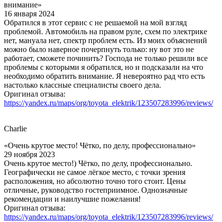
внимание»
16 января 2024
Обратился в этот сервис с не решаемой на мой взгляд
проблемой. Автомобиль на правом руле, схем по электрике
нет, мануала нет, спектр проблем есть. Из моих объяснений
можно было наверное почерпнуть только: ну вот это не
работает, сможете починить? Господа не только решили все
проблемы с которыми я обратился, но и подсказали на что
необходимо обратить внимание. Я невероятно рад что есть
настолько классные специалисты своего дела.
Оригинал отзыва:
https://yandex.ru/maps/org/toyota_elektrik/123507283996/reviews/
Charlie
«Очень крутое место! Чётко, по делу, профессионально»
29 ноября 2023
Очень крутое место!) Чётко, по делу, профессионально.
Географически не самое лёгкое место, с точки зрения
расположения, но абсолютно точно того стоит. Цены
отличные, руководство гостеприимное. Однозначные
рекомендации и наилучшие пожелания!
Оригинал отзыва:
https://yandex.ru/maps/org/toyota_elektrik/123507283996/reviews/