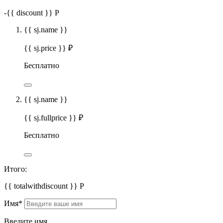
-
{{ discount }}
Р
{{ sj.name }}
{{ sj.price }} ₽
Бесплатно
{{ sj.name }}
{{ sj.fullprice }} ₽
Бесплатно
Итого:
{{ totalwithdiscount }}
Р
Имя
*
Введите имя