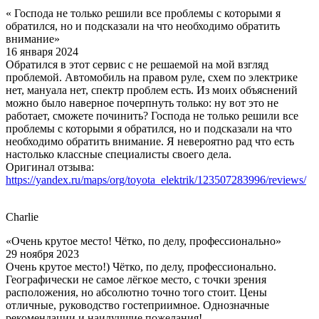
« Господа не только решили все проблемы с которыми я
обратился, но и подсказали на что необходимо обратить
внимание»
16 января 2024
Обратился в этот сервис с не решаемой на мой взгляд
проблемой. Автомобиль на правом руле, схем по электрике
нет, мануала нет, спектр проблем есть. Из моих объяснений
можно было наверное почерпнуть только: ну вот это не
работает, сможете починить? Господа не только решили все
проблемы с которыми я обратился, но и подсказали на что
необходимо обратить внимание. Я невероятно рад что есть
настолько классные специалисты своего дела.
Оригинал отзыва:
https://yandex.ru/maps/org/toyota_elektrik/123507283996/reviews/
Charlie
«Очень крутое место! Чётко, по делу, профессионально»
29 ноября 2023
Очень крутое место!) Чётко, по делу, профессионально.
Географически не самое лёгкое место, с точки зрения
расположения, но абсолютно точно того стоит. Цены
отличные, руководство гостеприимное. Однозначные
рекомендации и наилучшие пожелания!