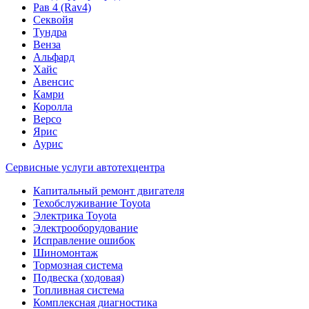
Рав 4 (Rav4)
Секвойя
Тундра
Венза
Альфард
Хайс
Авенсис
Камри
Королла
Версо
Ярис
Аурис
Сервисные услуги автотехцентра
Капитальный ремонт двигателя
Техобслуживание Toyota
Электрика Toyota
Электрооборудование
Исправление ошибок
Шиномонтаж
Тормозная система
Подвеска (ходовая)
Топливная система
Комплексная диагностика