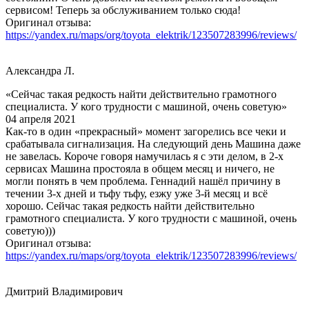
сервисом! Теперь за обслуживанием только сюда!
Оригинал отзыва:
https://yandex.ru/maps/org/toyota_elektrik/123507283996/reviews/
Александра Л.
«Сейчас такая редкость найти действительно грамотного
специалиста. У кого трудности с машиной, очень советую»
04 апреля 2021
Как-то в один «прекрасный» момент загорелись все чеки и
срабатывала сигнализация. На следующий день Машина даже
не завелась. Короче говоря намучилась я с эти делом, в 2-х
сервисах Машина простояла в общем месяц и ничего, не
могли понять в чем проблема. Геннадий нашёл причину в
течении 3-х дней и тьфу тьфу, езжу уже 3-й месяц и всё
хорошо. Сейчас такая редкость найти действительно
грамотного специалиста. У кого трудности с машиной, очень
советую)))
Оригинал отзыва:
https://yandex.ru/maps/org/toyota_elektrik/123507283996/reviews/
Дмитрий Владимирович