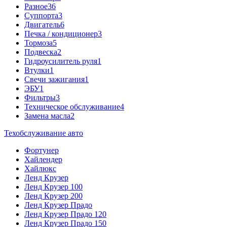
Разное
36
Cуппорта
3
Двигатель
6
Печка / кондиционер
3
Тормоза
5
Подвеска
2
Гидроусилитель руля
1
Втулки
1
Свечи зажигания
1
ЭБУ
1
Фильтры
3
Техническое обслуживание
4
Замена масла
2
Техобслуживание авто
Фортунер
Хайлендер
Хайлюкс
Ленд Крузер
Ленд Крузер 100
Ленд Крузер 200
Ленд Крузер Прадо
Ленд Крузер Прадо 120
Ленд Крузер Прадо 150