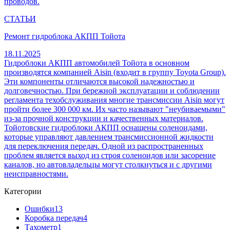
проводов.
СТАТЬИ
Ремонт гидроблока АКПП Тойота
18.11.2025
Гидроблоки АКПП автомобилей Тойота в основном
производятся компанией Aisin (входит в группу Toyota Group).
Эти компоненты отличаются высокой надежностью и
долговечностью. При бережной эксплуатации и соблюдении
регламента техобслуживания многие трансмиссии Aisin могут
пройти более 300 000 км. Их часто называют "неубиваемыми"
из-за прочной конструкции и качественных материалов.
Тойотовские гидроблоки АКПП оснащены соленоидами,
которые управляют давлением трансмиссионной жидкости
для переключения передач. Одной из распространенных
проблем является выход из строя соленоидов или засорение
каналов, но автовладельцы могут столкнуться и с другими
неисправностями.
Категории
Ошибки
13
Коробка передач
4
Тахометр
1