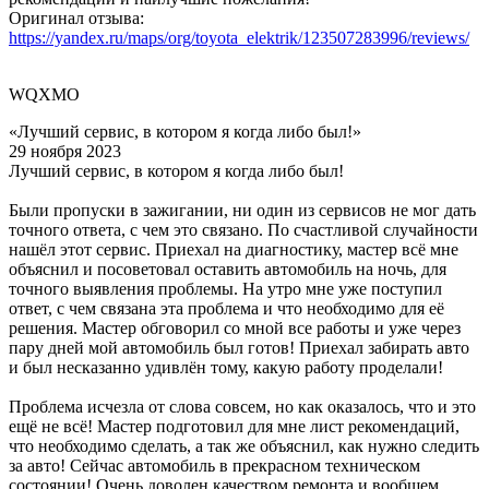
Оригинал отзыва:
https://yandex.ru/maps/org/toyota_elektrik/123507283996/reviews/
WQXMO
«Лучший сервис, в котором я когда либо был!»
29 ноября 2023
Лучший сервис, в котором я когда либо был!
Были пропуски в зажигании, ни один из сервисов не мог дать
точного ответа, с чем это связано. По счастливой случайности
нашёл этот сервис. Приехал на диагностику, мастер всё мне
объяснил и посоветовал оставить автомобиль на ночь, для
точного выявления проблемы. На утро мне уже поступил
ответ, с чем связана эта проблема и что необходимо для её
решения. Мастер обговорил со мной все работы и уже через
пару дней мой автомобиль был готов! Приехал забирать авто
и был несказанно удивлён тому, какую работу проделали!
Проблема исчезла от слова совсем, но как оказалось, что и это
ещё не всё! Мастер подготовил для мне лист рекомендаций,
что необходимо сделать, а так же объяснил, как нужно следить
за авто! Сейчас автомобиль в прекрасном техническом
состоянии! Очень доволен качеством ремонта и вообщем