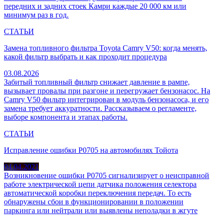
передних и задних стоек Камри каждые 20 000 км или
минимум раз в год.
СТАТЬИ
Замена топливного фильтра Toyota Camry V50: когда менять,
какой фильтр выбрать и как проходит процедура
03.08.2026
Забитый топливный фильтр снижает давление в рампе,
вызывает провалы при разгоне и перегружает бензонасос. На
Camry V50 фильтр интегрирован в модуль бензонасоса, и его
замена требует аккуратности. Рассказываем о регламенте,
выборе компонента и этапах работы.
СТАТЬИ
Исправление ошибки P0705 на автомобилях Тойота
04.04.2021
Возникновение ошибки P0705 сигнализирует о неисправной
работе электрической цепи датчика положения селектора
автоматической коробки переключения передач. То есть
обнаружены сбои в функционировании в положении
паркинга или нейтрали или выявлены неполадки в жгуте