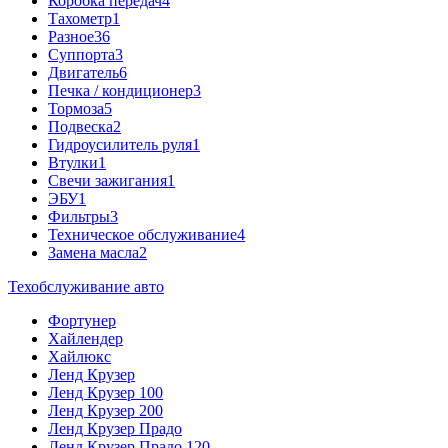
Коробка передач
4
Тахометр
1
Разное
36
Cуппорта
3
Двигатель
6
Печка / кондиционер
3
Тормоза
5
Подвеска
2
Гидроусилитель руля
1
Втулки
1
Свечи зажигания
1
ЭБУ
1
Фильтры
3
Техническое обслуживание
4
Замена масла
2
Техобслуживание авто
Фортунер
Хайлендер
Хайлюкс
Ленд Крузер
Ленд Крузер 100
Ленд Крузер 200
Ленд Крузер Прадо
Ленд Крузер Прадо 120