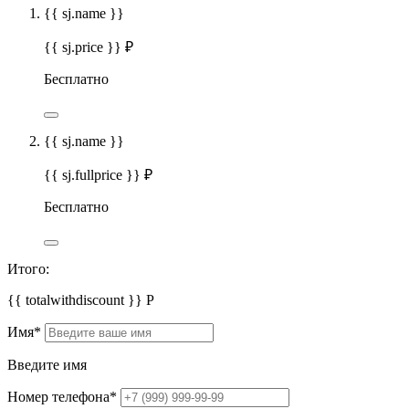
{{ sj.name }}
{{ sj.price }} ₽
Бесплатно
{{ sj.name }}
{{ sj.fullprice }} ₽
Бесплатно
Итого:
{{ totalwithdiscount }}
Р
Имя
*
Введите имя
Номер телефона
*