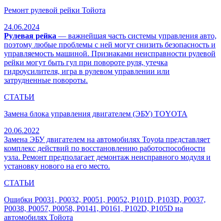
Ремонт рулевой рейки Тойота
24.06.2024
Рулевая рейка
— важнейшая часть системы управления авто,
поэтому любые проблемы с ней могут снизить безопасность и
управляемость машиной. Признаками неисправности рулевой
рейки могут быть гул при повороте руля, утечка
гидроусилителя, игра в рулевом управлении или
затрудненные повороты.
СТАТЬИ
Замена блока управления двигателем (ЭБУ) TOYOTA
20.06.2022
Замена ЭБУ двигателем на автомобилях Toyota представляет
комплекс действий по восстановлению работоспособности
узла. Ремонт предполагает демонтаж неисправного модуля и
установку нового на его место.
СТАТЬИ
Ошибки P0031, P0032, P0051, P0052, P101D, P103D, P0037,
P0038, P0057, P0058, P0141, P0161, P102D, P105D на
автомобилях Тойота