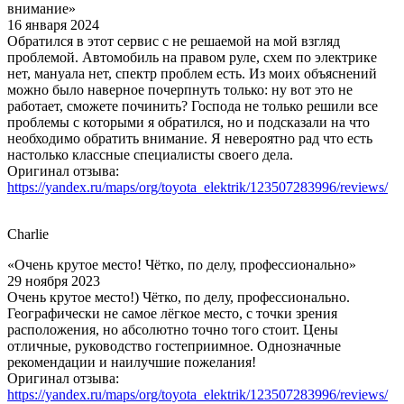
внимание»
16 января 2024
Обратился в этот сервис с не решаемой на мой взгляд
проблемой. Автомобиль на правом руле, схем по электрике
нет, мануала нет, спектр проблем есть. Из моих объяснений
можно было наверное почерпнуть только: ну вот это не
работает, сможете починить? Господа не только решили все
проблемы с которыми я обратился, но и подсказали на что
необходимо обратить внимание. Я невероятно рад что есть
настолько классные специалисты своего дела.
Оригинал отзыва:
https://yandex.ru/maps/org/toyota_elektrik/123507283996/reviews/
Charlie
«Очень крутое место! Чётко, по делу, профессионально»
29 ноября 2023
Очень крутое место!) Чётко, по делу, профессионально.
Географически не самое лёгкое место, с точки зрения
расположения, но абсолютно точно того стоит. Цены
отличные, руководство гостеприимное. Однозначные
рекомендации и наилучшие пожелания!
Оригинал отзыва:
https://yandex.ru/maps/org/toyota_elektrik/123507283996/reviews/