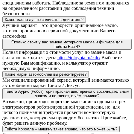
специалистам работать. Наблюдение за ремонтом проводится
на определенном расстоянии для соблюдения техники
безопасности.
Какое масло лучше заливать в двигатель?
Лучший вариант – это приобрести оригинальное масло,
которое прописано в сервисной документации Вашего
автомобиля.
Сколько стоит у вас замена моторного масла и фильтра для
Тойоты Рав 4?
Полная информация о стоимости услуг по замене масла и
фильтров находится здесь:
https://totoyota.ru/calc/
Выберите
нужную Вам модификацию, и калькулятор отразит
необходимую информацию.
Какие марки автомобилей вы ремонтируете?
Мы специализированный сервис, который занимается только
автомобилями марки Тойота / Лексус.
Тойота Аурис (Робот) горит красная шестерёнка с восклицательным
знаком и не гаснет, в чём причина?
Возможно, происходит короткое замыкание в одном из трёх
электромоторов роботизированной трансмиссии, но, для
чёткого понимания требуется провести компьютерную
диагностику, которую мы проводим бесплатно. Приезжайте,
будет решать данную проблему.
Тойота Королла – машину тянет вправо, что это может быть?