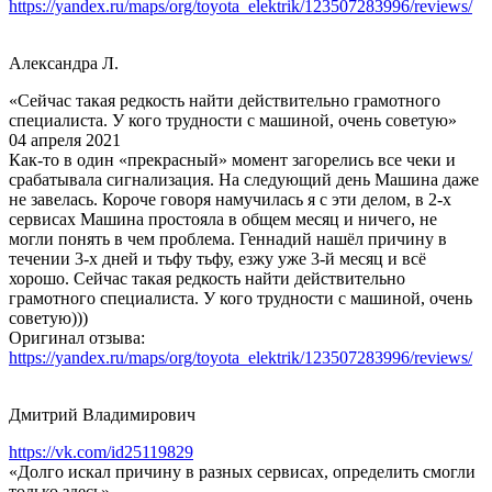
https://yandex.ru/maps/org/toyota_elektrik/123507283996/reviews/
Александра Л.
«Сейчас такая редкость найти действительно грамотного
специалиста. У кого трудности с машиной, очень советую»
04 апреля 2021
Как-то в один «прекрасный» момент загорелись все чеки и
срабатывала сигнализация. На следующий день Машина даже
не завелась. Короче говоря намучилась я с эти делом, в 2-х
сервисах Машина простояла в общем месяц и ничего, не
могли понять в чем проблема. Геннадий нашёл причину в
течении 3-х дней и тьфу тьфу, езжу уже 3-й месяц и всё
хорошо. Сейчас такая редкость найти действительно
грамотного специалиста. У кого трудности с машиной, очень
советую)))
Оригинал отзыва:
https://yandex.ru/maps/org/toyota_elektrik/123507283996/reviews/
Дмитрий Владимирович
https://vk.com/id25119829
«Долго искал причину в разных сервисах, определить смогли
только здесь»