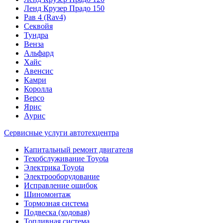
Ленд Крузер Прадо 150
Рав 4 (Rav4)
Секвойя
Тундра
Венза
Альфард
Хайс
Авенсис
Камри
Королла
Версо
Ярис
Аурис
Сервисные услуги автотехцентра
Капитальный ремонт двигателя
Техобслуживание Toyota
Электрика Toyota
Электрооборудование
Исправление ошибок
Шиномонтаж
Тормозная система
Подвеска (ходовая)
Топливная система