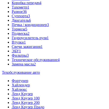
Коробка передач
4
Тахометр
1
Разное
36
Cуппорта
3
Двигатель
6
Печка / кондиционер
3
Тормоза
5
Подвеска
2
Гидроусилитель руля
1
Втулки
1
Свечи зажигания
1
ЭБУ
1
Фильтры
3
Техническое обслуживание
4
Замена масла
2
Техобслуживание авто
Фортунер
Хайлендер
Хайлюкс
Ленд Крузер
Ленд Крузер 100
Ленд Крузер 200
Ленд Крузер Прадо