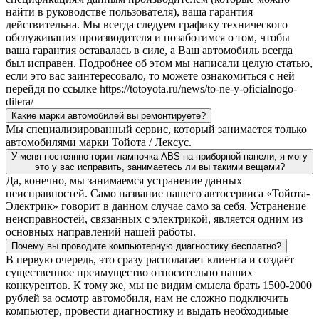
найти в руководстве пользователя), ваша гарантия
действительна. Мы всегда следуем графику технического
обслуживания производителя и позаботимся о том, чтобы
ваша гарантия оставалась в силе, а Ваш автомобиль всегда
был исправен. Подробнее об этом мы написали целую статью,
если это вас заинтересовало, то можете ознакомиться с ней
перейдя по ссылке https://totoyota.ru/news/to-ne-y-oficialnogo-
dilera/
Какие марки автомобилей вы ремонтируете?
Мы специализированный сервис, который занимается только
автомобилями марки Тойота / Лексус.
У меня постоянно горит лампочка ABS на приборной панели, я могу
это у вас исправить, занимаетесь ли вы такими вещами?
Да, конечно, мы занимаемся устранение данных
неисправностей. Само название нашего автосервиса «Тойота-
Электрик» говорит в данном случае само за себя. Устранение
неисправностей, связанных с электрикой, является одним из
основных направлений нашей работы.
Почему вы проводите компьютерную диагностику бесплатно?
В первую очередь, это сразу располагает клиента и создаёт
существенное преимущество относительно наших
конкурентов. К тому же, мы не видим смысла брать 1500-2000
рублей за осмотр автомобиля, нам не сложно подключить
компьютер, провести диагностику и выдать необходимые