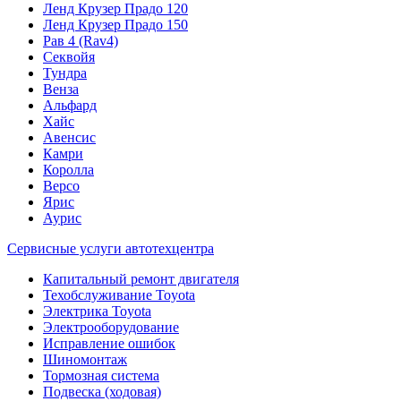
Ленд Крузер Прадо 120
Ленд Крузер Прадо 150
Рав 4 (Rav4)
Секвойя
Тундра
Венза
Альфард
Хайс
Авенсис
Камри
Королла
Версо
Ярис
Аурис
Сервисные услуги автотехцентра
Капитальный ремонт двигателя
Техобслуживание Toyota
Электрика Toyota
Электрооборудование
Исправление ошибок
Шиномонтаж
Тормозная система
Подвеска (ходовая)