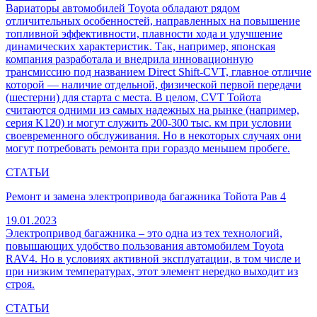
Вариаторы автомобилей Toyota обладают рядом
отличительных особенностей, направленных на повышение
топливной эффективности, плавности хода и улучшение
динамических характеристик. Так, например, японская
компания разработала и внедрила инновационную
трансмиссию под названием Direct Shift-CVT, главное отличие
которой — наличие отдельной, физической первой передачи
(шестерни) для старта с места. В целом, CVT Тойота
считаются одними из самых надежных на рынке (например,
серия K120) и могут служить 200-300 тыс. км при условии
своевременного обслуживания. Но в некоторых случаях они
могут потребовать ремонта при гораздо меньшем пробеге.
СТАТЬИ
Ремонт и замена электропривода багажника Тойота Рав 4
19.01.2023
Электропривод багажника – это одна из тех технологий,
повышающих удобство пользования автомобилем Toyota
RAV4. Но в условиях активной эксплуатации, в том числе и
при низким температурах, этот элемент нередко выходит из
строя.
СТАТЬИ