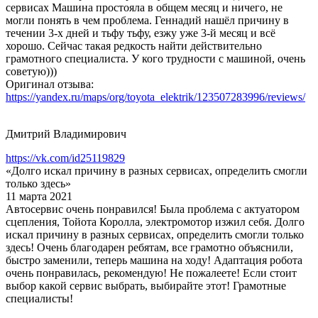
сервисах Машина простояла в общем месяц и ничего, не
могли понять в чем проблема. Геннадий нашёл причину в
течении 3-х дней и тьфу тьфу, езжу уже 3-й месяц и всё
хорошо. Сейчас такая редкость найти действительно
грамотного специалиста. У кого трудности с машиной, очень
советую)))
Оригинал отзыва:
https://yandex.ru/maps/org/toyota_elektrik/123507283996/reviews/
Дмитрий Владимирович
https://vk.com/id25119829
«Долго искал причину в разных сервисах, определить смогли
только здесь»
11 марта 2021
Автосервис очень понравился! Была проблема с актуатором
сцепления, Тойота Королла, электромотор изжил себя. Долго
искал причину в разных сервисах, определить смогли только
здесь! Очень благодарен ребятам, все грамотно объяснили,
быстро заменили, теперь машина на ходу! Адаптация робота
очень понравилась, рекомендую! Не пожалеете! Если стоит
выбор какой сервис выбрать, выбирайте этот! Грамотные
специалисты!