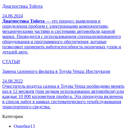
Диагностика Тойота
24.06.2024
Диагностика Тойота
— это процесс выявления и
определения проблем с электронными компонентами,
механическими частями и системами автомобиля данной
марки. Проводится с использованием специализированного
оборудования и программного обеспечения, которые
позволяют проверить работоспособность различных узлов и
деталей авто.
СТАТЬИ
Замена салонного фильтра в Toyota Venza: Инструкция
24.08.2022
Очиститель воздуха салона в Toyota Venza необходимо менять
раз в 12 месяцев (при редком использовании автомобиля) или
каждые 10 000 километров пробега. Эта процедура включена
в список работ в рамках систематического техобслуживания
транспортного средства.
Категории
Ошибки
13