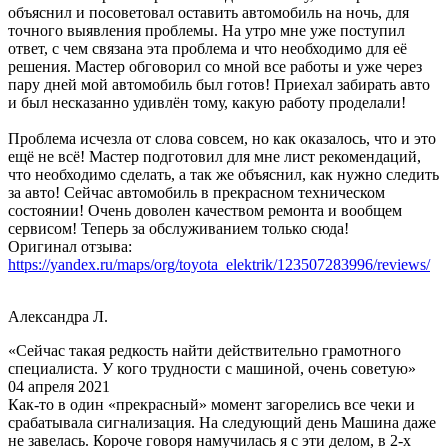
объяснил и посоветовал оставить автомобиль на ночь, для
точного выявления проблемы. На утро мне уже поступил
ответ, с чем связана эта проблема и что необходимо для её
решения. Мастер обговорил со мной все работы и уже через
пару дней мой автомобиль был готов! Приехал забирать авто
и был несказанно удивлён тому, какую работу проделали!
Проблема исчезла от слова совсем, но как оказалось, что и это
ещё не всё! Мастер подготовил для мне лист рекомендаций,
что необходимо сделать, а так же объяснил, как нужно следить
за авто! Сейчас автомобиль в прекрасном техническом
состоянии! Очень доволен качеством ремонта и вообщем
сервисом! Теперь за обслуживанием только сюда!
Оригинал отзыва:
https://yandex.ru/maps/org/toyota_elektrik/123507283996/reviews/
Александра Л.
«Сейчас такая редкость найти действительно грамотного
специалиста. У кого трудности с машиной, очень советую»
04 апреля 2021
Как-то в один «прекрасный» момент загорелись все чеки и
срабатывала сигнализация. На следующий день Машина даже
не завелась. Короче говоря намучилась я с эти делом, в 2-х