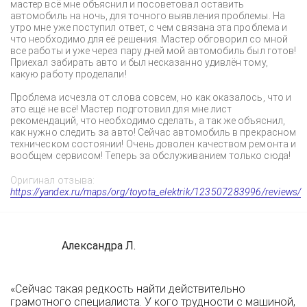
мастер всё мне объяснил и посоветовал оставить
автомобиль на ночь, для точного выявления проблемы. На
утро мне уже поступил ответ, с чем связана эта проблема и
что необходимо для её решения. Мастер обговорил со мной
все работы и уже через пару дней мой автомобиль был готов!
Приехал забирать авто и был несказанно удивлён тому,
какую работу проделали!
Проблема исчезла от слова совсем, но как оказалось, что и
это ещё не всё! Мастер подготовил для мне лист
рекомендаций, что необходимо сделать, а так же объяснил,
как нужно следить за авто! Сейчас автомобиль в прекрасном
техническом состоянии! Очень доволен качеством ремонта и
вообщем сервисом! Теперь за обслуживанием только сюда!
Оригинал отзыва:
https://yandex.ru/maps/org/toyota_elektrik/123507283996/reviews/
Александра Л.
«Сейчас такая редкость найти действительно
грамотного специалиста. У кого трудности с машиной,