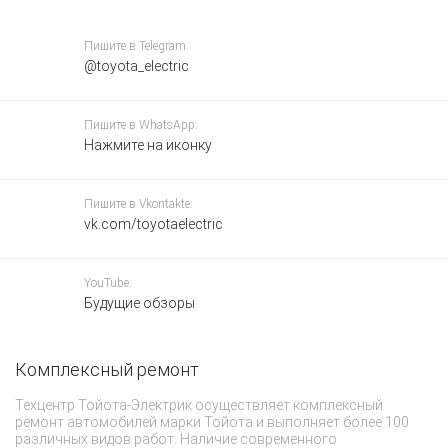
Пишите в Telegram:
@toyota_electric
Пишите в WhatsApp:
Нажмите на иконку
Пишите в Vkontakte:
vk.com/toyotaelectric
YouTube:
Будущие обзоры
Комплексный ремонт
З
Техцентр Тойота-Электрик осуществляет комплексный
Ф
ремонт автомобилей марки Тойота и выполняет более 100
To
различных видов работ. Наличие современного
у