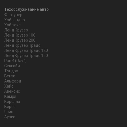
Техобслуживание авто
Фортунер
Хайлендер
Хайлюкс
Ленд Крузер
Ленд Крузер 100
Ленд Крузер 200
Ленд Крузер Прадо
Ленд Крузер Прадо 120
Ленд Крузер Прадо 150
Рав 4 (Rav4)
Секвойя
Тундра
Венза
Альфард
Хайс
Авенсис
Камри
Королла
Версо
Ярис
Аурис