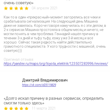
очень советую»
04 апреля 2021
Как-то в один «прекрасный» момент загорелись все чеки и
срабатывала сигнализация. На следующий день Машина
даже не завелась. Короче говоря намучилась я с эти делом, в
2-х сервисах Машина простояла в общем месяц и ничего, не
могли понять в чем проблема. Геннадий нашёл причину в
течении 3-х дней и тьфу тьфу, езжу уже 3-й месяц и всё
хорошо. Сейчас такая редкость найти действительно
грамотного специалиста. У кого трудности с машиной, очень
советую)))
Оригинал отзыва:
https://yandex.ru/maps/org/toyota_elektrik/123507283996/reviews/
Дмитрий Владимирович
https://vk.com/id25119829
«Долго искал причину в разных сервисах, определить
смогли только здесь»
11 марта 2021