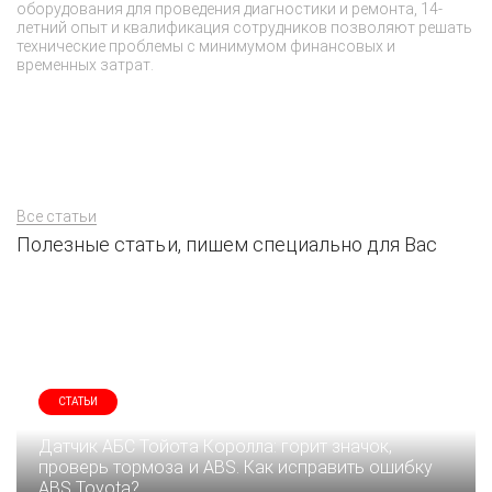
оборудования для проведения диагностики и ремонта, 14-
ге
летний опыт и квалификация сотрудников позволяют решать
с
технические проблемы с минимумом финансовых и
са
временных затрат.
за
Все статьи
Полезные статьи, пишем специально для Вас
СТАТЬИ
Датчик АБС Тойота Королла: горит значок,
проверь тормоза и ABS. Как исправить ошибку
ABS Toyota?