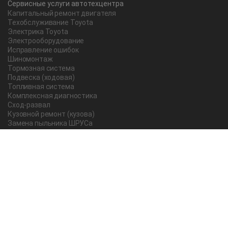
Сервисные услуги автотехцентра
Капитальный ремонт двигателя
Техобслуживание Toyota
Электрика Toyota
Электрооборудование
Исправление ошибок
Шиномонтаж
Тормозная система
Подвеска (ходовая)
Топливная система
Комплексная диагностика
Сход-развал
Кузовной ремонт (кузова)
Замена пыльника ШРУСа
Рычаг ручного тормоза
Редуктор
Прокладка поддона
Насос ГУР
Чистка дроссельной заслонки
Lexus
Регулировка подшипника
Замена масла в АКПП Тойота Рав 4
О компании