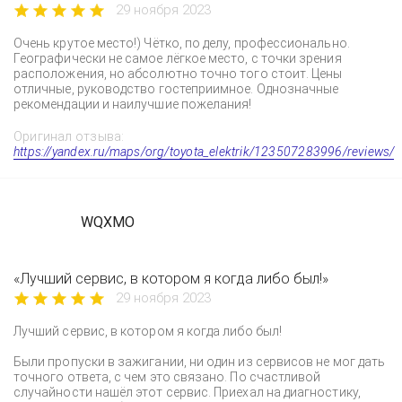
29 ноября 2023
Очень крутое место!) Чётко, по делу, профессионально.
Географически не самое лёгкое место, с точки зрения
расположения, но абсолютно точно того стоит. Цены
отличные, руководство гостеприимное. Однозначные
рекомендации и наилучшие пожелания!
Оригинал отзыва:
https://yandex.ru/maps/org/toyota_elektrik/123507283996/reviews/
WQXMO
«Лучший сервис, в котором я когда либо был!»
29 ноября 2023
Лучший сервис, в котором я когда либо был!
Были пропуски в зажигании, ни один из сервисов не мог дать
точного ответа, с чем это связано. По счастливой
случайности нашёл этот сервис. Приехал на диагностику,