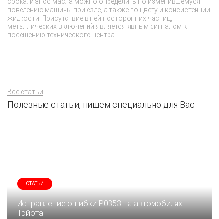
срока. Износ масла можно определить по изменившемуся
по
поведению машины при езде, а также по цвету и консистенции
и
жидкости. Присутствие в ней посторонних частиц,
у
металлических включений является явным сигналом к
д
посещению технического центра.
Все статьи
Полезные статьи, пишем специально для Вас
СТАТЬИ
Исправление ошибки P0353 на автомобилях
Тойота