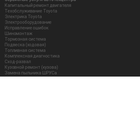
Капитальный ремонт двигателя
Техобслуживание Toyota
Электрика Toyota
Электрооборудование
Исправление ошибок
Шиномонтаж
Тормозная система
Подвеска (ходовая)
Топливная система
Комплексная диагностика
Сход-развал
Кузовной ремонт (кузова)
Замена пыльника ШРУСа
Рычаг ручного тормоза
Редуктор
Прокладка поддона
Насос ГУР
Чистка дроссельной заслонки
Lexus
Регулировка подшипника
Замена масла в АКПП Тойота Рав 4
О компании
Новости и акции