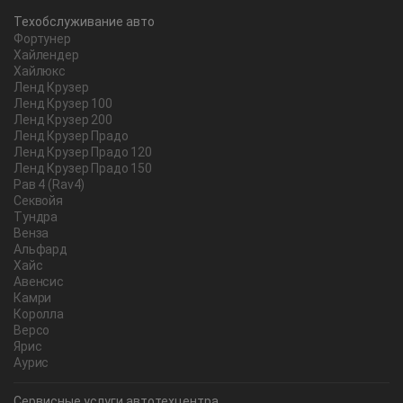
Техобслуживание авто
Фортунер
Хайлендер
Хайлюкс
Ленд Крузер
Ленд Крузер 100
Ленд Крузер 200
Ленд Крузер Прадо
Ленд Крузер Прадо 120
Ленд Крузер Прадо 150
Рав 4 (Rav4)
Секвойя
Тундра
Венза
Альфард
Хайс
Авенсис
Камри
Королла
Версо
Ярис
Аурис
Сервисные услуги автотехцентра