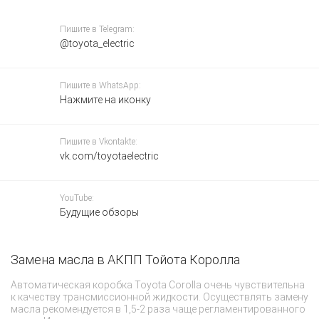
Пишите в Telegram:
@toyota_electric
Пишите в WhatsApp:
Нажмите на иконку
Пишите в Vkontakte:
vk.com/toyotaelectric
YouTube:
Будущие обзоры
Замена масла в АКПП Тойота Королла
Р
Автоматическая коробка Toyota Corolla очень чувствительна
Ру
к качеству трансмиссионной жидкости. Осуществлять замену
пе
масла рекомендуется в 1,5-2 раза чаще регламентированного
пе