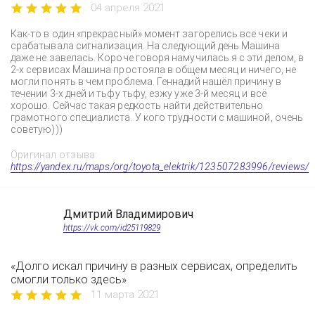
04 апреля 2021
Как-то в один «прекрасный» момент загорелись все чеки и
срабатывала сигнализация. На следующий день Машина
даже не завелась. Короче говоря намучилась я с эти делом, в
2-х сервисах Машина простояла в общем месяц и ничего, не
могли понять в чем проблема. Геннадий нашёл причину в
течении 3-х дней и тьфу тьфу, езжу уже 3-й месяц и всё
хорошо. Сейчас такая редкость найти действительно
грамотного специалиста. У кого трудности с машиной, очень
советую)))
Оригинал отзыва:
https://yandex.ru/maps/org/toyota_elektrik/123507283996/reviews/
Дмитрий Владимирович
https://vk.com/id25119829
«Долго искал причину в разных сервисах, определить
смогли только здесь»
11 марта 2021