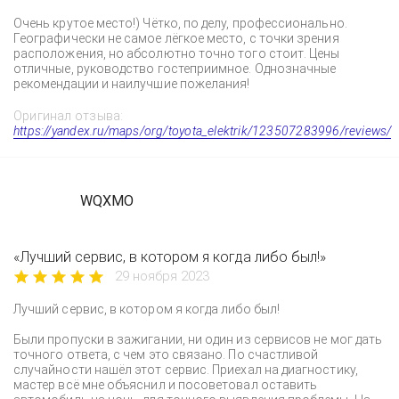
Очень крутое место!) Чётко, по делу, профессионально.
Географически не самое лёгкое место, с точки зрения
расположения, но абсолютно точно того стоит. Цены
отличные, руководство гостеприимное. Однозначные
рекомендации и наилучшие пожелания!
Оригинал отзыва:
https://yandex.ru/maps/org/toyota_elektrik/123507283996/reviews/
WQXMO
«Лучший сервис, в котором я когда либо был!»
29 ноября 2023
Лучший сервис, в котором я когда либо был!
Были пропуски в зажигании, ни один из сервисов не мог дать
точного ответа, с чем это связано. По счастливой
случайности нашёл этот сервис. Приехал на диагностику,
мастер всё мне объяснил и посоветовал оставить