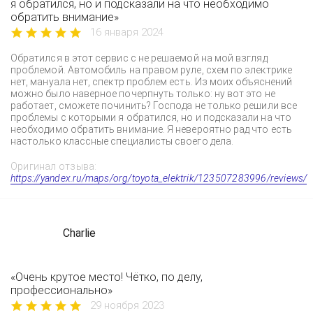
я обратился, но и подсказали на что необходимо
обратить внимание»
16 января 2024
Обратился в этот сервис с не решаемой на мой взгляд
проблемой. Автомобиль на правом руле, схем по электрике
нет, мануала нет, спектр проблем есть. Из моих объяснений
можно было наверное почерпнуть только: ну вот это не
работает, сможете починить? Господа не только решили все
проблемы с которыми я обратился, но и подсказали на что
необходимо обратить внимание. Я невероятно рад что есть
настолько классные специалисты своего дела.
Оригинал отзыва:
https://yandex.ru/maps/org/toyota_elektrik/123507283996/reviews/
Charlie
«Очень крутое место! Чётко, по делу,
профессионально»
29 ноября 2023