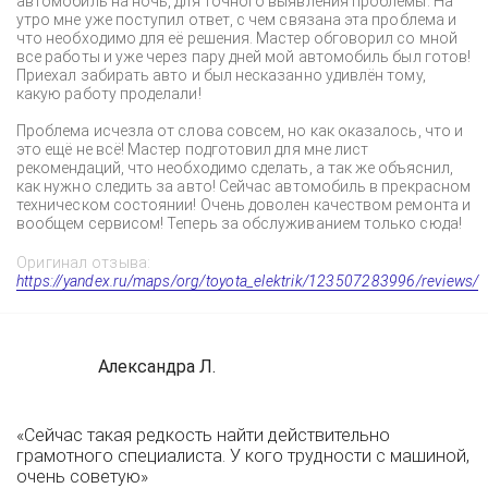
автомобиль на ночь, для точного выявления проблемы. На
утро мне уже поступил ответ, с чем связана эта проблема и
что необходимо для её решения. Мастер обговорил со мной
все работы и уже через пару дней мой автомобиль был готов!
Приехал забирать авто и был несказанно удивлён тому,
какую работу проделали!
Проблема исчезла от слова совсем, но как оказалось, что и
это ещё не всё! Мастер подготовил для мне лист
рекомендаций, что необходимо сделать, а так же объяснил,
как нужно следить за авто! Сейчас автомобиль в прекрасном
техническом состоянии! Очень доволен качеством ремонта и
вообщем сервисом! Теперь за обслуживанием только сюда!
Оригинал отзыва:
https://yandex.ru/maps/org/toyota_elektrik/123507283996/reviews/
Александра Л.
«Сейчас такая редкость найти действительно
грамотного специалиста. У кого трудности с машиной,
очень советую»