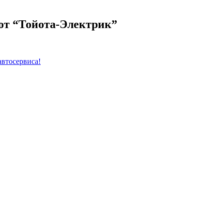
от “Тойота-Электрик”
автосервиса!