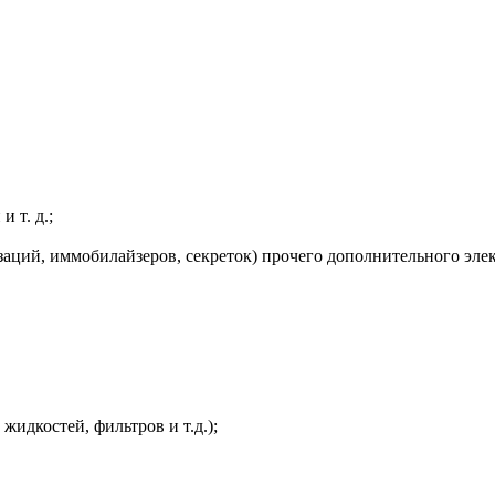
 т. д.;
заций, иммобилайзеров, секреток) прочего дополнительного эле
жидкостей, фильтров и т.д.);