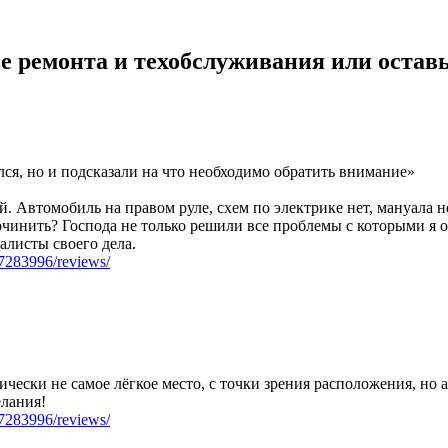
е ремонта и техобслуживания или оставь
лся, но и подсказали на что необходимо обратить внимание»
й. Автомобиль на правом руле, схем по электрике нет, мануала 
починить? Господа не только решили все проблемы с которыми я о
алисты своего дела.
07283996/reviews/
фически не самое лёгкое место, с точки зрения расположения, но
лания!
07283996/reviews/