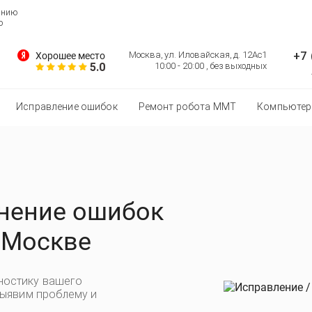
анию
о
+7 
Москва, ул. Иловайская, д. 12Ас1
Хорошее место
5.0
10:00 - 20:00 , без выходных
Исправление ошибок
Ремонт робота MMT
Компьютер
анение ошибок
 Москве
ностику вашего
выявим проблему и