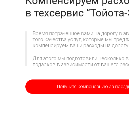
Компенсируем расхо
в техсервис
“Тойота
Время потраченное вами на дорогу в ав
того качества услуг, которые мы пред
компенсируем ваши расходы на дорогу 
Для этого мы подготовили несколько в
подарков в зависимости от вашего расс
Получите компенсацию
за поезд