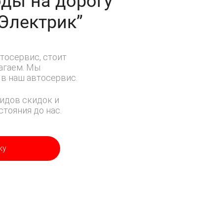
ды на дорогу
-Электрик”
тосервис, стоит
лагаем. Мы
в наш автосервис.
идов скидок и
тояния до нас.
ку