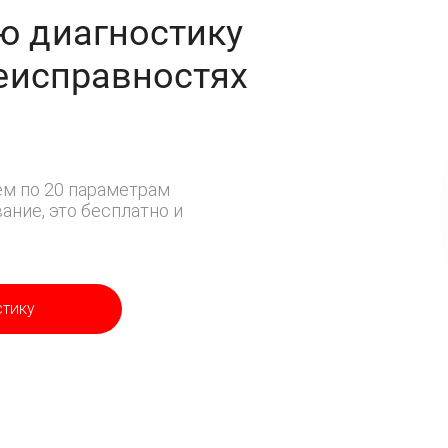
ю диагностику
неисправностях
м по 20 параметрам
ние, это бесплатно и
стику