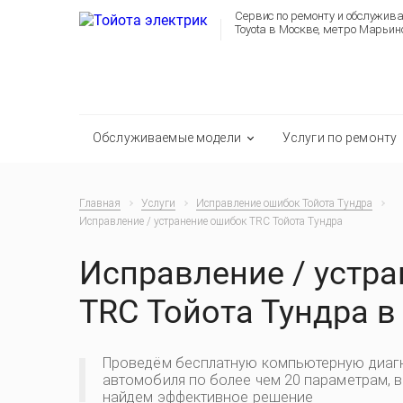
Сервис по ремонту и обслужив
Toyota в Москве, метро Марьин
Обслуживаемые модели
Услуги по ремонту
Главная
Услуги
Исправление ошибок Тойота Тундра
Исправление / устранение ошибок TRC Тойота Тундра
Исправление / устр
TRC Тойота Тундра в
Проведём бесплатную компьютерную диаг
автомобиля по более чем 20 параметрам, 
найдем эффективное решение