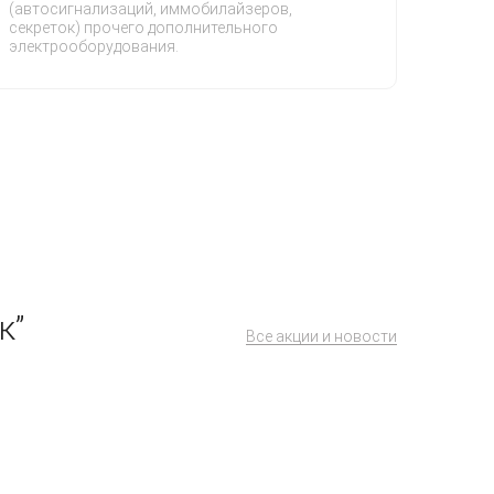
(автосигнализаций, иммобилайзеров,
секреток) прочего дополнительного
электрооборудования.
к”
Все акции и новости