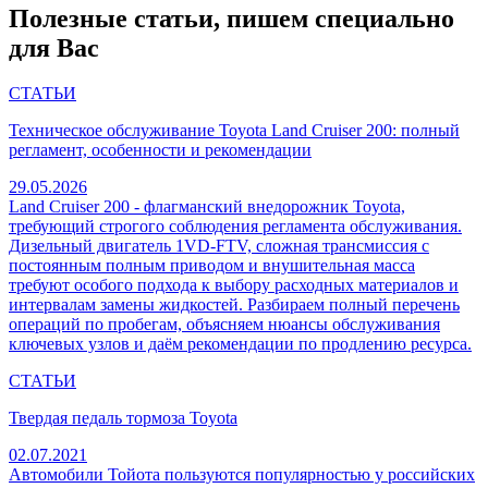
Полезные статьи, пишем специально
для Вас
СТАТЬИ
Техническое обслуживание Toyota Land Cruiser 200: полный
регламент, особенности и рекомендации
29.05.2026
Land Cruiser 200 - флагманский внедорожник Toyota,
требующий строгого соблюдения регламента обслуживания.
Дизельный двигатель 1VD-FTV, сложная трансмиссия с
постоянным полным приводом и внушительная масса
требуют особого подхода к выбору расходных материалов и
интервалам замены жидкостей. Разбираем полный перечень
операций по пробегам, объясняем нюансы обслуживания
ключевых узлов и даём рекомендации по продлению ресурса.
СТАТЬИ
Твердая педаль тормоза Toyota
02.07.2021
Автомобили Тойота пользуются популярностью у российских