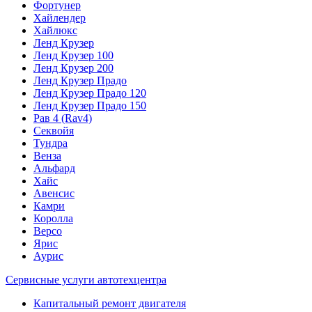
Фортунер
Хайлендер
Хайлюкс
Ленд Крузер
Ленд Крузер 100
Ленд Крузер 200
Ленд Крузер Прадо
Ленд Крузер Прадо 120
Ленд Крузер Прадо 150
Рав 4 (Rav4)
Секвойя
Тундра
Венза
Альфард
Хайс
Авенсис
Камри
Королла
Версо
Ярис
Аурис
Сервисные услуги автотехцентра
Капитальный ремонт двигателя