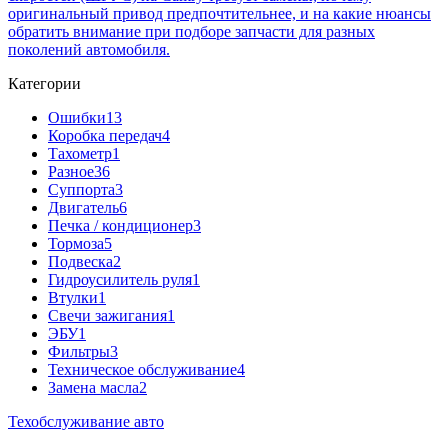
оригинальный привод предпочтительнее, и на какие нюансы
обратить внимание при подборе запчасти для разных
поколений автомобиля.
Категории
Ошибки
13
Коробка передач
4
Тахометр
1
Разное
36
Cуппорта
3
Двигатель
6
Печка / кондиционер
3
Тормоза
5
Подвеска
2
Гидроусилитель руля
1
Втулки
1
Свечи зажигания
1
ЭБУ
1
Фильтры
3
Техническое обслуживание
4
Замена масла
2
Техобслуживание авто