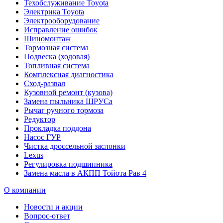
Техобслуживание Toyota
Электрика Toyota
Электрооборудование
Исправление ошибок
Шиномонтаж
Тормозная система
Подвеска (ходовая)
Топливная система
Комплексная диагностика
Сход-развал
Кузовной ремонт (кузова)
Замена пыльника ШРУСа
Рычаг ручного тормоза
Редуктор
Прокладка поддона
Насос ГУР
Чистка дроссельной заслонки
Lexus
Регулировка подшипника
Замена масла в АКПП Тойота Рав 4
О компании
Новости и акции
Вопрос-ответ