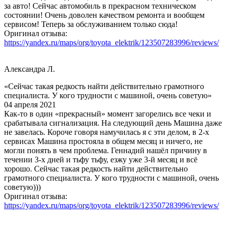
за авто! Сейчас автомобиль в прекрасном техническом
состоянии! Очень доволен качеством ремонта и вообщем
сервисом! Теперь за обслуживанием только сюда!
Оригинал отзыва:
https://yandex.ru/maps/org/toyota_elektrik/123507283996/reviews/
Александра Л.
«Сейчас такая редкость найти действительно грамотного
специалиста. У кого трудности с машиной, очень советую»
04 апреля 2021
Как-то в один «прекрасный» момент загорелись все чеки и
срабатывала сигнализация. На следующий день Машина даже
не завелась. Короче говоря намучилась я с эти делом, в 2-х
сервисах Машина простояла в общем месяц и ничего, не
могли понять в чем проблема. Геннадий нашёл причину в
течении 3-х дней и тьфу тьфу, езжу уже 3-й месяц и всё
хорошо. Сейчас такая редкость найти действительно
грамотного специалиста. У кого трудности с машиной, очень
советую)))
Оригинал отзыва:
https://yandex.ru/maps/org/toyota_elektrik/123507283996/reviews/