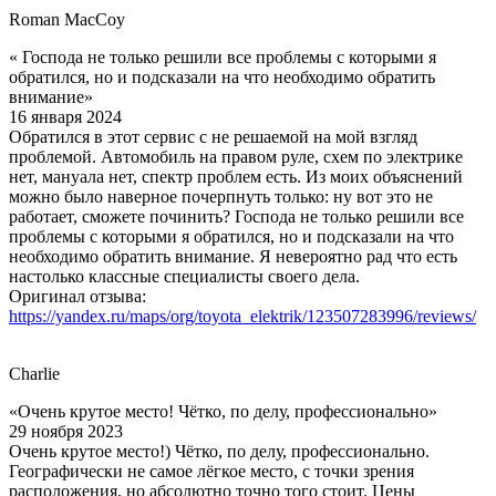
Roman MacCoy
« Господа не только решили все проблемы с которыми я
обратился, но и подсказали на что необходимо обратить
внимание»
16 января 2024
Обратился в этот сервис с не решаемой на мой взгляд
проблемой. Автомобиль на правом руле, схем по электрике
нет, мануала нет, спектр проблем есть. Из моих объяснений
можно было наверное почерпнуть только: ну вот это не
работает, сможете починить? Господа не только решили все
проблемы с которыми я обратился, но и подсказали на что
необходимо обратить внимание. Я невероятно рад что есть
настолько классные специалисты своего дела.
Оригинал отзыва:
https://yandex.ru/maps/org/toyota_elektrik/123507283996/reviews/
Charlie
«Очень крутое место! Чётко, по делу, профессионально»
29 ноября 2023
Очень крутое место!) Чётко, по делу, профессионально.
Географически не самое лёгкое место, с точки зрения
расположения, но абсолютно точно того стоит. Цены