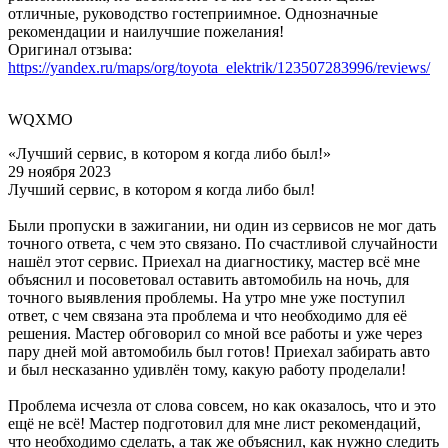
отличные, руководство гостеприимное. Однозначные
рекомендации и наилучшие пожелания!
Оригинал отзыва:
https://yandex.ru/maps/org/toyota_elektrik/123507283996/reviews/
WQXMO
«Лучший сервис, в котором я когда либо был!»
29 ноября 2023
Лучший сервис, в котором я когда либо был!
Были пропуски в зажигании, ни один из сервисов не мог дать
точного ответа, с чем это связано. По счастливой случайности
нашёл этот сервис. Приехал на диагностику, мастер всё мне
объяснил и посоветовал оставить автомобиль на ночь, для
точного выявления проблемы. На утро мне уже поступил
ответ, с чем связана эта проблема и что необходимо для её
решения. Мастер обговорил со мной все работы и уже через
пару дней мой автомобиль был готов! Приехал забирать авто
и был несказанно удивлён тому, какую работу проделали!
Проблема исчезла от слова совсем, но как оказалось, что и это
ещё не всё! Мастер подготовил для мне лист рекомендаций,
что необходимо сделать, а так же объяснил, как нужно следить