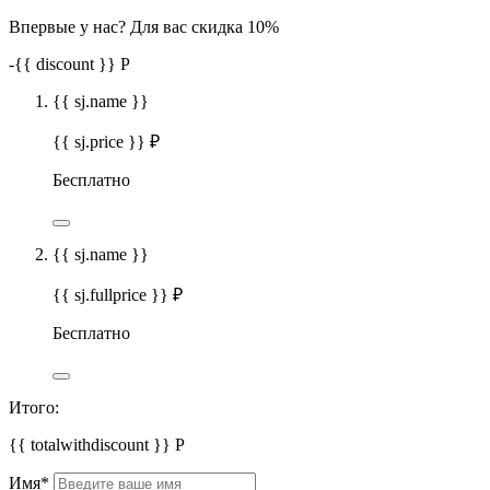
Впервые у нас? Для вас скидка 10%
-
{{ discount }}
Р
{{ sj.name }}
{{ sj.price }} ₽
Бесплатно
{{ sj.name }}
{{ sj.fullprice }} ₽
Бесплатно
Итого:
{{ totalwithdiscount }}
Р
Имя
*