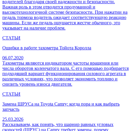
водителей благодаря своей надежности и безопасности.
Важная роль в этом отводится продуманной и
высокотехнологичной системе безопасности. При нажатии на
педаль тормоза водитель ожидает соответствующую реакцию
машины. Если же педаль ощущается жестче обычного, это
указывает на наличие проблем.
СТАТЬИ
Ошибки в работе тахометра Тойота Королла
06.07.2020
Тахометры являются индикатором частоты вращения или
числа оборотов коленчатого вала. С его помощью подбирается
подходящий вариант функционирования силового агрегата в
различных условиях, что позволяет экономить топливо и
снизить уровень износа двигателя.
СТАТЬИ
Замена ШРУСа на Toyota Camry: когда пора и как выбрать
запчасть
25.03.2026
Рассказываем, как понять, что шарнир равных угловых
скоростей (ШРУС) на Camry требует замены, почему