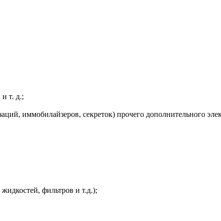
 т. д.;
заций, иммобилайзеров, секреток) прочего дополнительного эле
жидкостей, фильтров и т.д.);