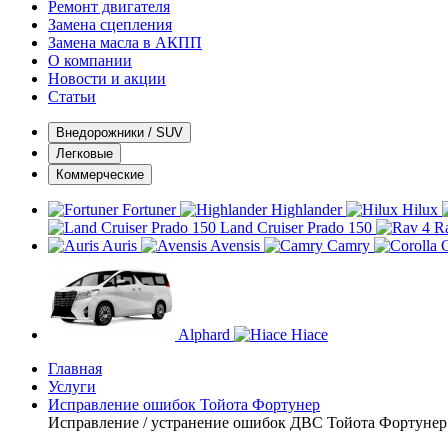
Ремонт двигателя
Замена сцепления
Замена масла в АКПП
О компании
Новости и акции
Статьи
Внедорожники / SUV
Легковые
Коммерческие
Fortuner
Highlander
Hilux
Land Cruiser Prado 150
R
Auris
Avensis
Camry
C
Alphard
Hiace
Главная
Услуги
Исправление ошибок Тойота Фортунер
Исправление / устранение ошибок ДВС Тойота Фортунер