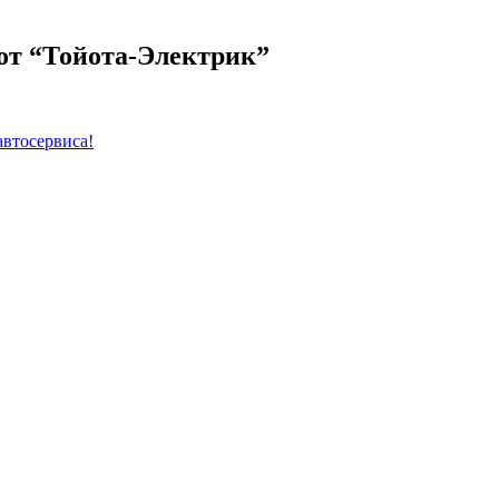
от “Тойота-Электрик”
автосервиса!