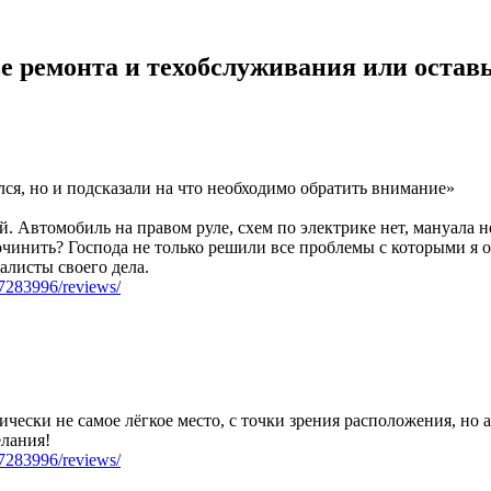
е ремонта и техобслуживания или оставь
лся, но и подсказали на что необходимо обратить внимание»
й. Автомобиль на правом руле, схем по электрике нет, мануала 
починить? Господа не только решили все проблемы с которыми я о
алисты своего дела.
07283996/reviews/
фически не самое лёгкое место, с точки зрения расположения, но
лания!
07283996/reviews/