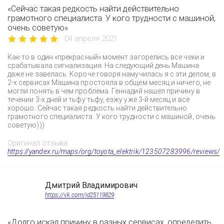
«Сейчас такая редкость найти действительно
грамотного специалиста. У кого трудности с машиной,
очень советую»
04 апреля 2021
Как-то в один «прекрасный» момент загорелись все чеки и
срабатывала сигнализация. На следующий день Машина
даже не завелась. Короче говоря намучилась я с эти делом, в
2-х сервисах Машина простояла в общем месяц и ничего, не
могли понять в чем проблема. Геннадий нашёл причину в
течении 3-х дней и тьфу тьфу, езжу уже 3-й месяц и всё
хорошо. Сейчас такая редкость найти действительно
грамотного специалиста. У кого трудности с машиной, очень
советую)))
Оригинал отзыва:
https://yandex.ru/maps/org/toyota_elektrik/123507283996/reviews/
Дмитрий Владимирович
https://vk.com/id25119829
«Долго искал причину в разных сервисах, определить