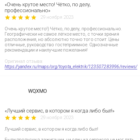
«Очень крутое место! Чётко, по делу,
профессионально»
29 ноября 2023
Очень крутое место!) Чётко, по делу, профессионально.
Географически не самое лёгкое место, с точки зрения
расположения, но абсолютно точно того стоит. Цены
отличные, руководство гостеприимное. Однозначные
рекомендации и наилучшие пожелания!
Оригинал отзыва:
https://yandex.ru/maps/org/toyota_elektrik/123507283996/reviews/
WQXMO
«Лучший сервис, в котором я когда либо был!»
29 ноября 2023
Лучший сервис, в котором я когда либо был!
Были пропуски в зажигании, ни один из сервисов не мог дать