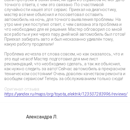
точного ответа, с чем это связано. По счастливой
случайности нашёл этот сервис. Приехал на диагностику,
мастер всё мне объяснил и посоветовал оставить
автомобиль на ночь, для точного выявления проблемы. На
утро мне уже поступил ответ, с чем связана эта проблема и
что необходимо для её решения. Мастер обговорил со мной
все работы и уже через пару дней мой автомобиль был готов!
Приехал забирать авто и был несказанно удивлён тому,
какую работу проделали!
Проблема исчезла от слова совсем, но как оказалось, что и
это ещё не всё! Мастер подготовил для мне лист
рекомендаций, что необходимо сделать, а так же объяснил,
как нужно следить за авто! Сейчас автомобиль в прекрасном
техническом состоянии! Очень доволен качеством ремонта и
вообщем сервисом! Теперь за обслуживанием только сюда!
Оригинал отзыва:
https://yandex.ru/maps/org/toyota_elektrik/123507283996/reviews/
Александра Л.