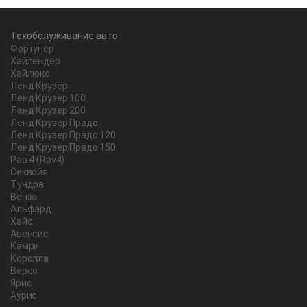
Техобслуживание авто
Фортунер
Хайлендер
Хайлюкс
Ленд Крузер
Ленд Крузер 100
Ленд Крузер 200
Ленд Крузер Прадо
Ленд Крузер Прадо 120
Ленд Крузер Прадо 150
Рав 4 (Rav4)
Секвойя
Тундра
Венза
Альфард
Хайс
Авенсис
Камри
Королла
Версо
Ярис
Аурис