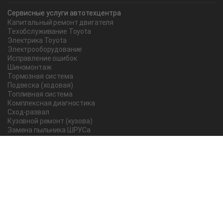
Сервисные услуги автотехцентра
Капитальный ремонт двигателя
Техобслуживание Toyota
Электрика Toyota
Электрооборудование
Исправление ошибок
Шиномонтаж
Тормозная система
Подвеска (ходовая)
Топливная система
Комплексная диагностика
Сход-развал
Кузовной ремонт (кузова)
Замена пыльника ШРУСа
Рычаг ручного тормоза
Редуктор
Прокладка поддона
Насос ГУР
Чистка дроссельной заслонки
Lexus
Регулировка подшипника
Замена масла в АКПП Тойота Рав 4