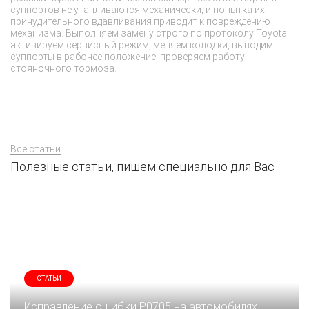
За
суппортов не утапливаются механически, и попытка их
ДВ
принудительного вдавливания приводит к повреждению
ав
механизма. Выполняем замену строго по протоколу Toyota:
вы
активируем сервисный режим, меняем колодки, выводим
зн
суппорты в рабочее положение, проверяем работу
стояночного тормоза.
Все статьи
Полезные статьи, пишем специально для Вас
СТАТЬИ
Исправление ошибки P0705 на автомобилях