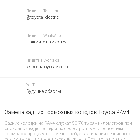
Пишите в Telegram:
@toyota_electric
Пишите в WhatsApp:
Нажмите на иконку
Пишите в Vkontakte:
vk.com/toyotaelectric
YouTube:
Будущие обзоры
Замена задних тормозных колодок Toyota RAV4
Ч
з
Задние колодки на RAV4 служат 50-70 тысяч километров при
спокойной езде. На версиях с электронным стояночным
Д
тормозом процедура замены требует активации сервисного
чи
режима через диагностический сканер. Без этого поршни