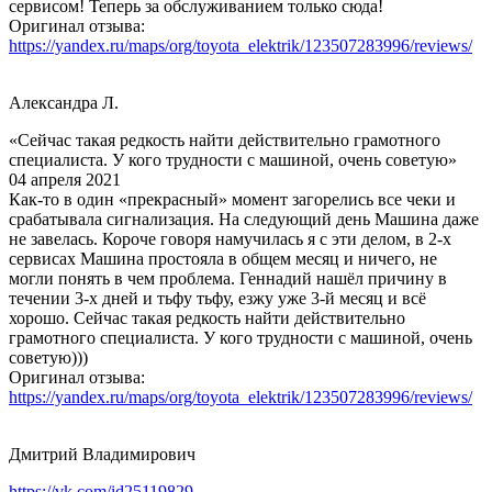
сервисом! Теперь за обслуживанием только сюда!
Оригинал отзыва:
https://yandex.ru/maps/org/toyota_elektrik/123507283996/reviews/
Александра Л.
«Сейчас такая редкость найти действительно грамотного
специалиста. У кого трудности с машиной, очень советую»
04 апреля 2021
Как-то в один «прекрасный» момент загорелись все чеки и
срабатывала сигнализация. На следующий день Машина даже
не завелась. Короче говоря намучилась я с эти делом, в 2-х
сервисах Машина простояла в общем месяц и ничего, не
могли понять в чем проблема. Геннадий нашёл причину в
течении 3-х дней и тьфу тьфу, езжу уже 3-й месяц и всё
хорошо. Сейчас такая редкость найти действительно
грамотного специалиста. У кого трудности с машиной, очень
советую)))
Оригинал отзыва:
https://yandex.ru/maps/org/toyota_elektrik/123507283996/reviews/
Дмитрий Владимирович
https://vk.com/id25119829