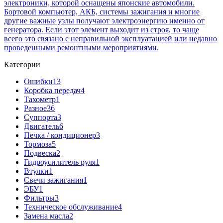
электроники, которой оснащены японские автомобили.
Бортовой компьютер, АКБ, системы зажигания и многие
другие важные узлы получают электроэнергию именно от
генератора. Если этот элемент выходит из строя, то чаще
всего это связано с неправильной эксплуатацией или недавно
проведенными ремонтными мероприятиями.
Категории
Ошибки
13
Коробка передач
4
Тахометр
1
Разное
36
Cуппорта
3
Двигатель
6
Печка / кондиционер
3
Тормоза
5
Подвеска
2
Гидроусилитель руля
1
Втулки
1
Свечи зажигания
1
ЭБУ
1
Фильтры
3
Техническое обслуживание
4
Замена масла
2