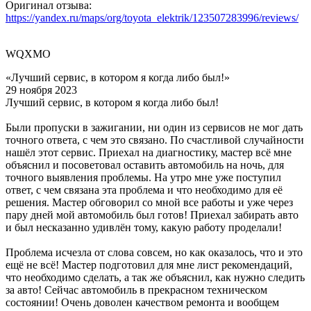
Оригинал отзыва:
https://yandex.ru/maps/org/toyota_elektrik/123507283996/reviews/
WQXMO
«Лучший сервис, в котором я когда либо был!»
29 ноября 2023
Лучший сервис, в котором я когда либо был!
Были пропуски в зажигании, ни один из сервисов не мог дать
точного ответа, с чем это связано. По счастливой случайности
нашёл этот сервис. Приехал на диагностику, мастер всё мне
объяснил и посоветовал оставить автомобиль на ночь, для
точного выявления проблемы. На утро мне уже поступил
ответ, с чем связана эта проблема и что необходимо для её
решения. Мастер обговорил со мной все работы и уже через
пару дней мой автомобиль был готов! Приехал забирать авто
и был несказанно удивлён тому, какую работу проделали!
Проблема исчезла от слова совсем, но как оказалось, что и это
ещё не всё! Мастер подготовил для мне лист рекомендаций,
что необходимо сделать, а так же объяснил, как нужно следить
за авто! Сейчас автомобиль в прекрасном техническом
состоянии! Очень доволен качеством ремонта и вообщем