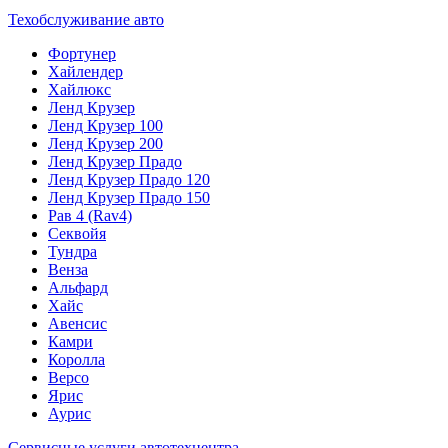
Техобслуживание авто
Фортунер
Хайлендер
Хайлюкс
Ленд Крузер
Ленд Крузер 100
Ленд Крузер 200
Ленд Крузер Прадо
Ленд Крузер Прадо 120
Ленд Крузер Прадо 150
Рав 4 (Rav4)
Секвойя
Тундра
Венза
Альфард
Хайс
Авенсис
Камри
Королла
Версо
Ярис
Аурис
Сервисные услуги автотехцентра