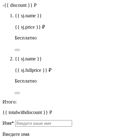
-
{{ discount }}
Р
{{ sj.name }}
{{ sj.price }} ₽
Бесплатно
{{ sj.name }}
{{ sj.fullprice }} ₽
Бесплатно
Итого:
{{ totalwithdiscount }}
Р
Имя
*
Введите имя