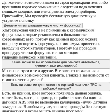
Да, конечно, возможно вышел из строя предохранитель, либо
произошло короткое замыкание в следствии подключения
слишком мощных или неисправных электроприборов.
Приезжайте, Мы проведём бесплатную диагностику и
устраним поломку.
Делаете ли вы ультразвуковую чистку форсунок?
Ультразвуковая чистка не применима к керамическим
форсункам, которые установлены в большинстве
современных авто, потому как данный процесс можете
попросту испортить форсунку, как минимум, привести к
выходу из строя катализаторов. Поэтому мы проводим
процедуру чистки форсунок только методом
гидродинамической кавитации.
Какие запчасти вы используете для ремонта автомобиля,
оригинальные или аналоги?
Мы используем и те и другие. Все зависит от желания и
финансовых возможностей клиента, а также в зависимости от
самого качества деталей.
Есть ли решение для постоянно горящей лампочки TRC на
приборной панели?
Есть, но причин, из-за которых появилась данная ошибка,
может быть, масса, например, не работает хотя бы один из
датчиков ABS или не выполнена калибровка «нуля» датчика
замедления. В любом случае, звоните, проведём бесплатную
диагностику и будем решать данную проблему.