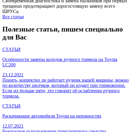
Своевременная диагностика и замена пыльников при первых
трещинах предотвращают дорогостоящую замену всего
ШРУСа.
Все статьи
Полезные статьи, пишем специально
для Вас
СТАТЬИ
Особенности замены колодок ручного тормоза на Toyota
LC200
23.12.2021
Понять, корректно ли работает ручник вашей машины, можно
по количеству щелчков, который он издает при торможении.
Если их больше пяти, это говорит об ослаблении ручного
тормоза.
СТАТЬИ
Раскачивание автомобиля Toyota на неровностях
12.07.2021
Безопасное использование транспортного средства