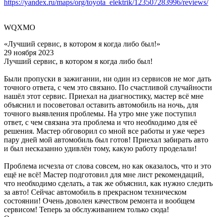
https://yandex.ru/maps/org/toyota_elektrik/123507283996/reviews/
WQXMO
«Лучший сервис, в котором я когда либо был!»
29 ноября 2023
Лучший сервис, в котором я когда либо был!
Были пропуски в зажигании, ни один из сервисов не мог дать
точного ответа, с чем это связано. По счастливой случайности
нашёл этот сервис. Приехал на диагностику, мастер всё мне
объяснил и посоветовал оставить автомобиль на ночь, для
точного выявления проблемы. На утро мне уже поступил
ответ, с чем связана эта проблема и что необходимо для её
решения. Мастер обговорил со мной все работы и уже через
пару дней мой автомобиль был готов! Приехал забирать авто
и был несказанно удивлён тому, какую работу проделали!
Проблема исчезла от слова совсем, но как оказалось, что и это
ещё не всё! Мастер подготовил для мне лист рекомендаций,
что необходимо сделать, а так же объяснил, как нужно следить
за авто! Сейчас автомобиль в прекрасном техническом
состоянии! Очень доволен качеством ремонта и вообщем
сервисом! Теперь за обслуживанием только сюда!