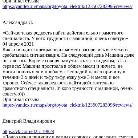
Оригинал отзыва:
https://yandex.ru/maps/org/toyota_elektrik/123507283996/reviews/
Александра Л.
«Сейчас такая редкость найти действительно грамотного
специалиста. У кого трудности с машиной, очень советую»
04 апреля 2021
Как-то в один «прекрасный» момент загорелись все чеки и
срабатывала сигнализация. На следующий день Машина даже
не завелась. Короче говоря намучилась я с эти делом, в 2-х
сервисах Машина простояла в общем месяц и ничего, не
могли понять в чем проблема. Геннадий нашёл причину в
течении 3-х дней и тьфу тьфу, езжу уже 3-й месяц и всё
хорошо. Сейчас такая редкость найти действительно
грамотного специалиста. У кого трудности с машиной, очень
советую)))
Оригинал отзыва:
https://yandex.ru/maps/org/toyota_elektrik/123507283996/reviews/
Дмитрий Владимирович
https://vk.com/id25119829
«Долго искал причину в разных сервисах, определить смогли