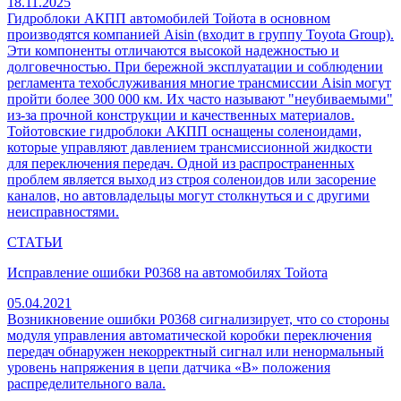
18.11.2025
Гидроблоки АКПП автомобилей Тойота в основном
производятся компанией Aisin (входит в группу Toyota Group).
Эти компоненты отличаются высокой надежностью и
долговечностью. При бережной эксплуатации и соблюдении
регламента техобслуживания многие трансмиссии Aisin могут
пройти более 300 000 км. Их часто называют "неубиваемыми"
из-за прочной конструкции и качественных материалов.
Тойотовские гидроблоки АКПП оснащены соленоидами,
которые управляют давлением трансмиссионной жидкости
для переключения передач. Одной из распространенных
проблем является выход из строя соленоидов или засорение
каналов, но автовладельцы могут столкнуться и с другими
неисправностями.
СТАТЬИ
Исправление ошибки P0368 на автомобилях Тойота
05.04.2021
Возникновение ошибки P0368 сигнализирует, что со стороны
модуля управления автоматической коробки переключения
передач обнаружен некорректный сигнал или ненормальный
уровень напряжения в цепи датчика «В» положения
распределительного вала.