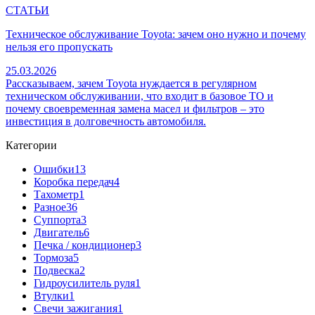
СТАТЬИ
Техническое обслуживание Toyota: зачем оно нужно и почему
нельзя его пропускать
25.03.2026
Рассказываем, зачем Toyota нуждается в регулярном
техническом обслуживании, что входит в базовое ТО и
почему своевременная замена масел и фильтров – это
инвестиция в долговечность автомобиля.
Категории
Ошибки
13
Коробка передач
4
Тахометр
1
Разное
36
Cуппорта
3
Двигатель
6
Печка / кондиционер
3
Тормоза
5
Подвеска
2
Гидроусилитель руля
1
Втулки
1
Свечи зажигания
1