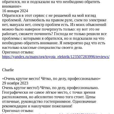
обратился, но и подсказали на что необходимо обратить
внимание»
16 января 2024
Обратился в этот сервис с не решаемой на мой взгляд
проблемой. Автомобиль на правом руле, схем по электрике
нет, мануала нет, спектр проблем есть. Из моих объяснений
можно было наверное почерпнуть только: ну вот это не
работает, сможете починить? Господа не только решили все
проблемы с которыми я обратился, но и подсказали на что
необходимо обратить внимание. Я невероятно рад что есть
настолько классные специалисты своего дела.
Оригинал отзыва:
https://yandex.ru/maps/org/toyota_elektrik/123507283996/reviews/
Charlie
«Очень крутое место! Чётко, по делу, профессионально»
29 ноября 2023
Очень крутое место!) Чётко, по делу, профессионально.
Географически не самое лёгкое место, с точки зрения
расположения, но абсолютно точно того стоит. Цены
отличные, руководство гостеприимное. Однозначные
рекомендации и наилучшие пожелания!
Оригинал отзыва: