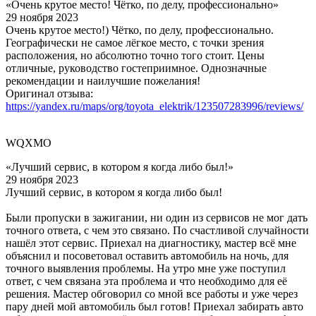
«Очень крутое место! Чётко, по делу, профессионально»
29 ноября 2023
Очень крутое место!) Чётко, по делу, профессионально.
Географически не самое лёгкое место, с точки зрения
расположения, но абсолютно точно того стоит. Цены
отличные, руководство гостеприимное. Однозначные
рекомендации и наилучшие пожелания!
Оригинал отзыва:
https://yandex.ru/maps/org/toyota_elektrik/123507283996/reviews/
WQXMO
«Лучший сервис, в котором я когда либо был!»
29 ноября 2023
Лучший сервис, в котором я когда либо был!
Были пропуски в зажигании, ни один из сервисов не мог дать
точного ответа, с чем это связано. По счастливой случайности
нашёл этот сервис. Приехал на диагностику, мастер всё мне
объяснил и посоветовал оставить автомобиль на ночь, для
точного выявления проблемы. На утро мне уже поступил
ответ, с чем связана эта проблема и что необходимо для её
решения. Мастер обговорил со мной все работы и уже через
пару дней мой автомобиль был готов! Приехал забирать авто