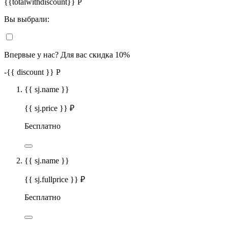
{{totalwithdiscount}}
Р
Вы выбрали:
Впервые у нас? Для вас скидка 10%
-
{{ discount }}
Р
{{ sj.name }}
{{ sj.price }} ₽
Бесплатно
{{ sj.name }}
{{ sj.fullprice }} ₽
Бесплатно