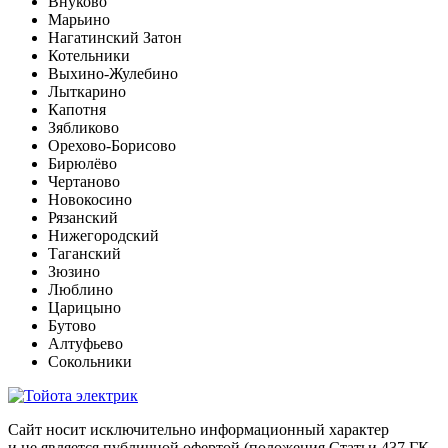
Внуково
Марьино
Нагатинский Затон
Котельники
Выхино-Жулебино
Лыткарино
Капотня
Зябликово
Орехово-Борисово
Бирюлёво
Чертаново
Новокосино
Рязанский
Нижегородский
Таганский
Зюзино
Люблино
Царицыно
Бутово
Алтуфьево
Сокольники
Сайт носит исключительно информационный характер
и не является публичной офертой (положения Статьи 437 ГК