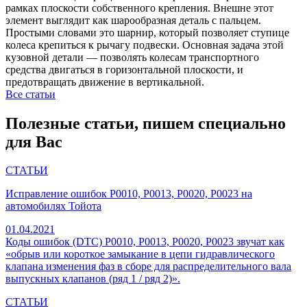
рамках плоскости собственного крепления. Внешне этот
элемент выглядит как шарообразная деталь с пальцем.
Простыми словами это шарнир, который позволяет ступице
колеса крепиться к рычагу подвески. Основная задача этой
кузовной детали — позволять колесам транспортного
средства двигаться в горизонтальной плоскости, и
предотвращать движение в вертикальной.
Все статьи
Полезные статьи, пишем специально
для Вас
СТАТЬИ
Исправление ошибок P0010, P0013, P0020, P0023 на
автомобилях Тойота
01.04.2021
Коды ошибок (DTC) P0010, P0013, P0020, P0023 звучат как
«обрыв или короткое замыкание в цепи гидравлического
клапана изменения фаз в сборе для распределительного вала
выпускных клапанов (ряд 1 / ряд 2)».
СТАТЬИ