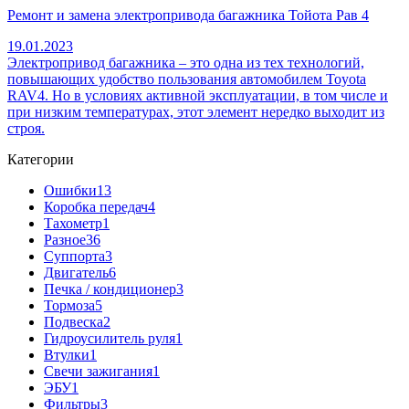
Ремонт и замена электропривода багажника Тойота Рав 4
19.01.2023
Электропривод багажника – это одна из тех технологий,
повышающих удобство пользования автомобилем Toyota
RAV4. Но в условиях активной эксплуатации, в том числе и
при низким температурах, этот элемент нередко выходит из
строя.
Категории
Ошибки
13
Коробка передач
4
Тахометр
1
Разное
36
Cуппорта
3
Двигатель
6
Печка / кондиционер
3
Тормоза
5
Подвеска
2
Гидроусилитель руля
1
Втулки
1
Свечи зажигания
1
ЭБУ
1
Фильтры
3