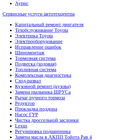
Аурис
Сервисные услуги автотехцентра
Капитальный ремонт двигателя
Техобслуживание Toyota
Электрика Toyota
Электрооборудование
Исправление ошибок
Шиномонтаж
Тормозная система
Подвеска (ходовая)
Топливная система
Комплексная диагностика
Сход-развал
Кузовной ремонт (кузова)
Замена пыльника ШРУСа
Рычаг ручного тормоза
Редуктор
Прокладка поддона
Насос ГУР
Чистка дроссельной заслонки
Lexus
Регулировка подшипника
Замена масла в АКПП Тойота Рав 4