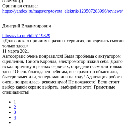
советую)))
Оригинал отзыва:
https://yandex.ru/maps/org/toyota_elektrik/123507283996/reviews/
Дмитрий Владимирович
https://vk.com/id25119829
«Долго искал причину в разных сервисах, определить смогли
только здесь»
11 марта 2021
Автосервис очень понравился! Была проблема с актуатором
сцепления, Тойота Королла, электромотор изжил себя. Долго
искал причину в разных сервисах, определить смогли только
здесь! Очень благодарен ребятам, все грамотно объяснили,
быстро заменили, теперь машина на ходу! Адаптация робота
очень понравилась, рекомендую! Не пожалеете! Если стоит
выбор какой сервис выбрать, выбирайте этот! Грамотные
специалисты!
1
2
3
4