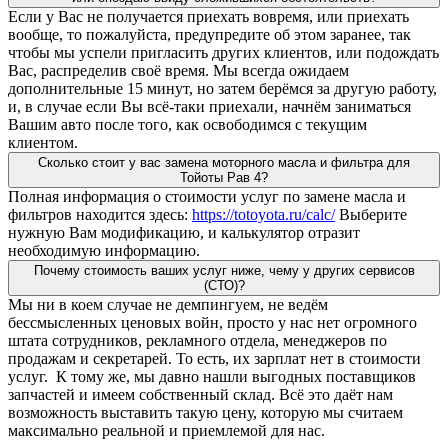
Если у Вас не получается приехать вовремя, или приехать
вообще, то пожалуйста, предупредите об этом заранее, так
чтобы мы успели пригласить других клиентов, или подождать
Вас, распределив своё время. Мы всегда ожидаем
дополнительные 15 минут, но затем берёмся за другую работу,
и, в случае если Вы всё-таки приехали, начнём заниматься
Вашим авто после того, как освободимся с текущим
клиентом.
Сколько стоит у вас замена моторного масла и фильтра для
Тойоты Рав 4?
Полная информация о стоимости услуг по замене масла и
фильтров находится здесь:
https://totoyota.ru/calc/
Выберите
нужную Вам модификацию, и калькулятор отразит
необходимую информацию.
Почему стоимость ваших услуг ниже, чему у других сервисов
(СТО)?
Мы ни в коем случае не демпингуем, не ведём
бессмысленных ценовых войн, просто у нас нет огромного
штата сотрудников, рекламного отдела, менеджеров по
продажам и секретарей. То есть, их зарплат нет в стоимости
услуг. К тому же, мы давно нашли выгодных поставщиков
запчастей и имеем собственный склад. Всё это даёт нам
возможность выставить такую цену, которую мы считаем
максимально реальной и приемлемой для нас.