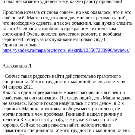
и был несказанно удивлён тому, какую работу проделали!
Проблема исчезла от слова совсем, но как оказалось, что и это
ещё не всё! Мастер подготовил для мне лист рекомендаций,
что необходимо сделать, а так же объяснил, как нужно следить
за авто! Сейчас автомобиль в прекрасном техническом
состоянии! Очень доволен качеством ремонта и вообщем
сервисом! Теперь за обслуживанием только сюда!
Оригинал отзыва:
https://yandex.ru/maps/org/toyota_elektrik/123507283996/reviews/
Александра Л.
«Сейчас такая редкость найти действительно грамотного
специалиста. У кого трудности с машиной, очень советую»
04 апреля 2021
Как-то в один «прекрасный» момент загорелись все чеки и
срабатывала сигнализация. На следующий день Машина даже
не завелась. Короче говоря намучилась я с эти делом, в 2-х
сервисах Машина простояла в общем месяц и ничего, не
могли понять в чем проблема. Геннадий нашёл причину в
течении 3-х дней и тьфу тьфу, езжу уже 3-й месяц и всё
хорошо. Сейчас такая редкость найти действительно
грамотного специалиста. У кого трудности с машиной, очень