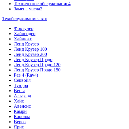
Техническое обслуживание
4
Замена масла
2
Техобслуживание авто
Фортунер
Хайлендер
Хайлюкс
Ленд Крузер
Ленд Крузер 100
Ленд Крузер 200
Ленд Крузер Прадо
Ленд Крузер Прадо 120
Ленд Крузер Прадо 150
Рав 4 (Rav4)
Секвойя
Тундра
Венза
Альфард
Хайс
Авенсис
Камри
Королла
Версо
Ярис