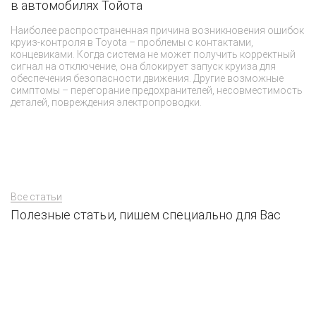
в автомобилях Тойота
М
с
Наиболее распространенная причина возникновения ошибок
ор
круиз-контроля в Toyota – проблемы с контактами,
Tr
концевиками. Когда система не может получить корректный
ты
сигнал на отключение, она блокирует запуск круиза для
Пр
обеспечения безопасности движения. Другие возможные
пр
симптомы – перегорание предохранителей, несовместимость
ма
деталей, повреждения электропроводки.
по
Все статьи
Полезные статьи, пишем специально для Вас