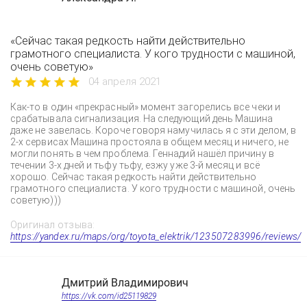
«Сейчас такая редкость найти действительно
грамотного специалиста. У кого трудности с машиной,
очень советую»
04 апреля 2021
Как-то в один «прекрасный» момент загорелись все чеки и
срабатывала сигнализация. На следующий день Машина
даже не завелась. Короче говоря намучилась я с эти делом, в
2-х сервисах Машина простояла в общем месяц и ничего, не
могли понять в чем проблема. Геннадий нашёл причину в
течении 3-х дней и тьфу тьфу, езжу уже 3-й месяц и всё
хорошо. Сейчас такая редкость найти действительно
грамотного специалиста. У кого трудности с машиной, очень
советую)))
Оригинал отзыва:
https://yandex.ru/maps/org/toyota_elektrik/123507283996/reviews/
Дмитрий Владимирович
https://vk.com/id25119829