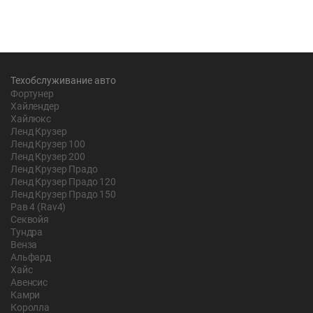
Техобслуживание авто
Фортунер
Хайлендер
Хайлюкс
Ленд Крузер
Ленд Крузер 100
Ленд Крузер 200
Ленд Крузер Прадо
Ленд Крузер Прадо 120
Ленд Крузер Прадо 150
Рав 4 (Rav4)
Секвойя
Тундра
Венза
Альфард
Хайс
Авенсис
Камри
Королла