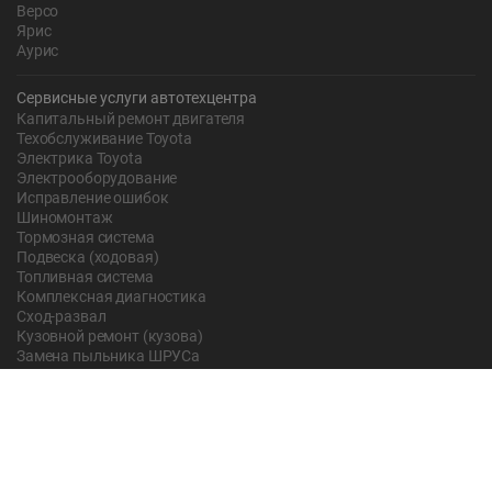
Версо
Ярис
Аурис
Сервисные услуги автотехцентра
Капитальный ремонт двигателя
Техобслуживание Toyota
Электрика Toyota
Электрооборудование
Исправление ошибок
Шиномонтаж
Тормозная система
Подвеска (ходовая)
Топливная система
Комплексная диагностика
Сход-развал
Кузовной ремонт (кузова)
Замена пыльника ШРУСа
Рычаг ручного тормоза
Редуктор
Прокладка поддона
Насос ГУР
Чистка дроссельной заслонки
Lexus