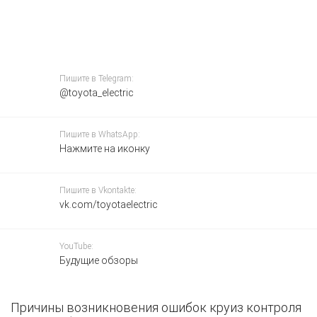
Пишите в Telegram:
@toyota_electric
Пишите в WhatsApp:
Нажмите на иконку
Пишите в Vkontakte:
vk.com/toyotaelectric
YouTube:
Будущие обзоры
Причины возникновения ошибок круиз контроля
З