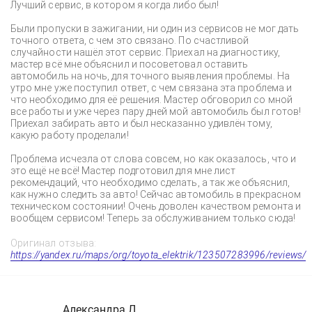
Лучший сервис, в котором я когда либо был!
Были пропуски в зажигании, ни один из сервисов не мог дать
точного ответа, с чем это связано. По счастливой
случайности нашёл этот сервис. Приехал на диагностику,
мастер всё мне объяснил и посоветовал оставить
автомобиль на ночь, для точного выявления проблемы. На
утро мне уже поступил ответ, с чем связана эта проблема и
что необходимо для её решения. Мастер обговорил со мной
все работы и уже через пару дней мой автомобиль был готов!
Приехал забирать авто и был несказанно удивлён тому,
какую работу проделали!
Проблема исчезла от слова совсем, но как оказалось, что и
это ещё не всё! Мастер подготовил для мне лист
рекомендаций, что необходимо сделать, а так же объяснил,
как нужно следить за авто! Сейчас автомобиль в прекрасном
техническом состоянии! Очень доволен качеством ремонта и
вообщем сервисом! Теперь за обслуживанием только сюда!
Оригинал отзыва:
https://yandex.ru/maps/org/toyota_elektrik/123507283996/reviews/
Александра Л.