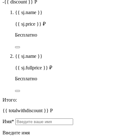
-
{{ discount }}
Р
{{ sj.name }}
{{ sj.price }} ₽
Бесплатно
{{ sj.name }}
{{ sj.fullprice }} ₽
Бесплатно
Итого:
{{ totalwithdiscount }}
Р
Имя
*
Введите имя