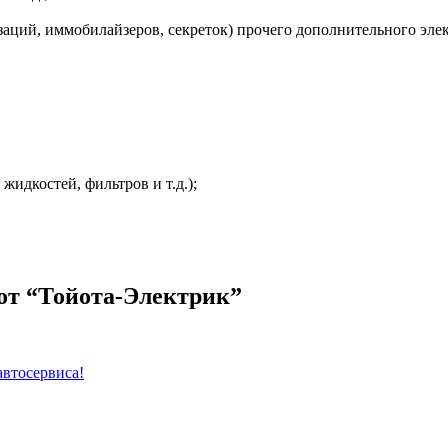
заций, иммобилайзеров, секреток) прочего дополнительного эле
жидкостей, фильтров и т.д.);
от “Тойота-Электрик”
автосервиса!