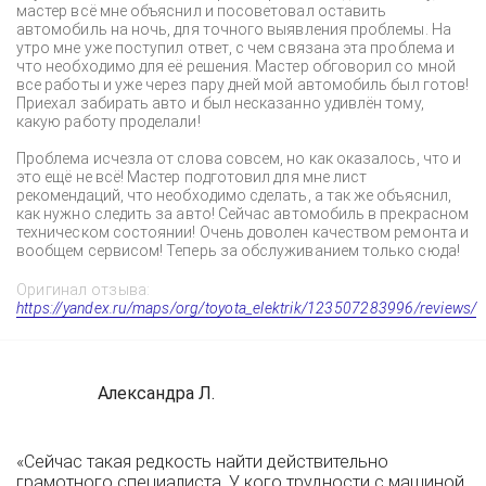
мастер всё мне объяснил и посоветовал оставить
автомобиль на ночь, для точного выявления проблемы. На
утро мне уже поступил ответ, с чем связана эта проблема и
что необходимо для её решения. Мастер обговорил со мной
все работы и уже через пару дней мой автомобиль был готов!
Приехал забирать авто и был несказанно удивлён тому,
какую работу проделали!
Проблема исчезла от слова совсем, но как оказалось, что и
это ещё не всё! Мастер подготовил для мне лист
рекомендаций, что необходимо сделать, а так же объяснил,
как нужно следить за авто! Сейчас автомобиль в прекрасном
техническом состоянии! Очень доволен качеством ремонта и
вообщем сервисом! Теперь за обслуживанием только сюда!
Оригинал отзыва:
https://yandex.ru/maps/org/toyota_elektrik/123507283996/reviews/
Александра Л.
«Сейчас такая редкость найти действительно
грамотного специалиста. У кого трудности с машиной,