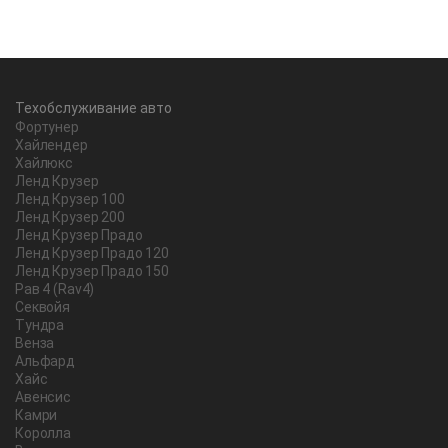
Техобслуживание авто
Фортунер
Хайлендер
Хайлюкс
Ленд Крузер
Ленд Крузер 100
Ленд Крузер 200
Ленд Крузер Прадо
Ленд Крузер Прадо 120
Ленд Крузер Прадо 150
Рав 4 (Rav4)
Секвойя
Тундра
Венза
Альфард
Хайс
Авенсис
Камри
Королла