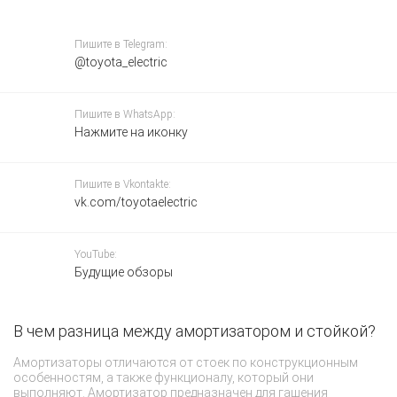
Пишите в Telegram:
@toyota_electric
Пишите в WhatsApp:
Нажмите на иконку
Пишите в Vkontakte:
vk.com/toyotaelectric
YouTube:
Будущие обзоры
В чем разница между амортизатором и стойкой?
Ч
Ш
Амортизаторы отличаются от стоек по конструкционным
особенностям, а также функционалу, который они
Ес
выполняют. Амортизатор предназначен для гашения
с