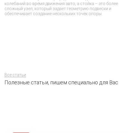
колебаний во время движения авто, а стойка – это более
не
сложный узел, который задает геометрию подвески и
з
обеспечивает создание нескольких точек опоры.
эт
со
п
вс
Все статьи
Полезные статьи, пишем специально для Вас