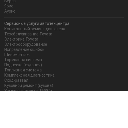
Версо
Ярис
Аурис
Сервисные услуги автотехцентра
Капитальный ремонт двигателя
Техобслуживание Toyota
Электрика Toyota
Электрооборудование
Исправление ошибок
Шиномонтаж
Тормозная система
Подвеска (ходовая)
Топливная система
Комплексная диагностика
Сход-развал
Кузовной ремонт (кузова)
Замена пыльника ШРУСа
Рычаг ручного тормоза
Редуктор
Прокладка поддона
Насос ГУР
Чистка дроссельной заслонки
Lexus
Регулировка подшипника