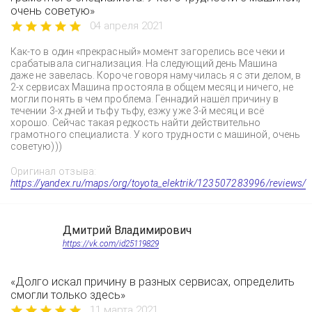
очень советую»
04 апреля 2021
Как-то в один «прекрасный» момент загорелись все чеки и
срабатывала сигнализация. На следующий день Машина
даже не завелась. Короче говоря намучилась я с эти делом, в
2-х сервисах Машина простояла в общем месяц и ничего, не
могли понять в чем проблема. Геннадий нашёл причину в
течении 3-х дней и тьфу тьфу, езжу уже 3-й месяц и всё
хорошо. Сейчас такая редкость найти действительно
грамотного специалиста. У кого трудности с машиной, очень
советую)))
Оригинал отзыва:
https://yandex.ru/maps/org/toyota_elektrik/123507283996/reviews/
Дмитрий Владимирович
https://vk.com/id25119829
«Долго искал причину в разных сервисах, определить
смогли только здесь»
11 марта 2021