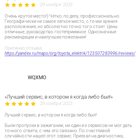
29 ноября 2023
Очень крутое место!) Чётко, по делу, профессионально.
Географически не самое лёгкое место, с точки зрения
расположения, но абсолютно точно того стоит. Цены
отличные, руководство гостеприимное. Однозначные
рекомендации и наилучшие пожелания!
Оригинал отзыва:
https://yandex.ru/maps/org/toyota_elektrik/123507283996/reviews/
WQXMO
«Лучший сервис, в котором я когда либо был!»
29 ноября 2023
Лучший сервис, в котором я когда либо был!
Были пропуски в зажигании, ни один из сервисов не мог дать
точного ответа, с чем это связано. По счастливой
случайности нашёл этот сервис. Приехал на диагностику,