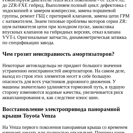
до 2ZR-FXE гибрид. Выполняем полный цикл: дефектовка с
эндоскопией и замером компрессии, замена поршневой
группы, ремонт ГБЦ с притиркой клапанов, замена цепи ГРМ
с натяжителем. Знаем типовые проблемы моторов серии ZR:
шум натяжителя цепи при холодном пуске, закоксовка
впускных клапанов на гибридных версиях, отказ клапана
VVT-i. Оригинальные запчасти, динамометрическая затяжка
по спецификации завода.
Чем грозит неисправность амортизаторов?
Некоторые автовладельцы не придают большого значения
устранению неисправностей амортизаторов. На самом деле,
выход из строя этих элементов несет в себе большую
опасность для всех участников дорожного движения. У
машины значительно удлиняется тормозной путь, в худшую
сторону изменяются ходовые качества, увеличивается риск
аквапланирования и, как следствие износ шин.
Восстановление электропривода панорамной
крыши Toyota Venza
На Venza первого поколения панорамная крыша со временем
начинает заедать или полностью отказывает. Причина чаще