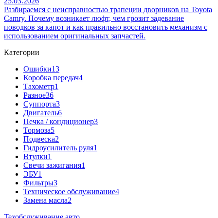
25.03.2026
Разбираемся с неисправностью трапеции дворников на Toyota
Camry. Почему возникает люфт, чем грозит задевание
поводков за капот и как правильно восстановить механизм с
использованием оригинальных запчастей.
Категории
Ошибки
13
Коробка передач
4
Тахометр
1
Разное
36
Cуппорта
3
Двигатель
6
Печка / кондиционер
3
Тормоза
5
Подвеска
2
Гидроусилитель руля
1
Втулки
1
Свечи зажигания
1
ЭБУ
1
Фильтры
3
Техническое обслуживание
4
Замена масла
2
Техобслуживание авто