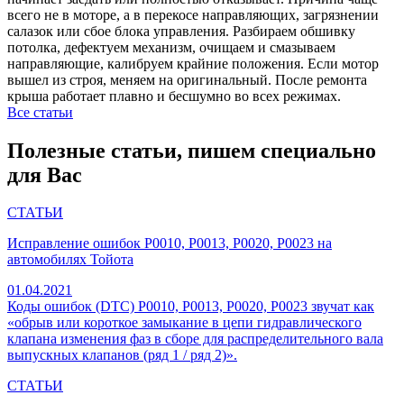
всего не в моторе, а в перекосе направляющих, загрязнении
салазок или сбое блока управления. Разбираем обшивку
потолка, дефектуем механизм, очищаем и смазываем
направляющие, калибруем крайние положения. Если мотор
вышел из строя, меняем на оригинальный. После ремонта
крыша работает плавно и бесшумно во всех режимах.
Все статьи
Полезные статьи, пишем специально
для Вас
СТАТЬИ
Исправление ошибок P0010, P0013, P0020, P0023 на
автомобилях Тойота
01.04.2021
Коды ошибок (DTC) P0010, P0013, P0020, P0023 звучат как
«обрыв или короткое замыкание в цепи гидравлического
клапана изменения фаз в сборе для распределительного вала
выпускных клапанов (ряд 1 / ряд 2)».
СТАТЬИ