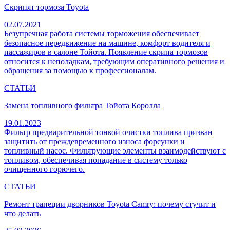
Скрипят тормоза Toyota
02.07.2021
Безупречная работа системы торможения обеспечивает
безопасное передвижение на машине, комфорт водителя и
пассажиров в салоне Тойота. Появление скрипа тормозов
относится к неполадкам, требующим оперативного решения и
обращения за помощью к профессионалам.
СТАТЬИ
Замена топливного фильтра Тойота Королла
19.01.2023
Фильтр предварительной тонкой очистки топлива призван
защитить от преждевременного износа форсунки и
топливный насос. Фильтрующие элементы взаимодействуют с
топливом, обеспечивая попадание в систему только
очищенного горючего.
СТАТЬИ
Ремонт трапеции дворников Toyota Camry: почему стучит и
что делать