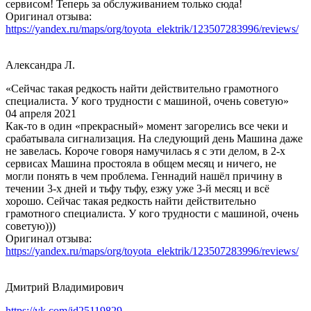
сервисом! Теперь за обслуживанием только сюда!
Оригинал отзыва:
https://yandex.ru/maps/org/toyota_elektrik/123507283996/reviews/
Александра Л.
«Сейчас такая редкость найти действительно грамотного
специалиста. У кого трудности с машиной, очень советую»
04 апреля 2021
Как-то в один «прекрасный» момент загорелись все чеки и
срабатывала сигнализация. На следующий день Машина даже
не завелась. Короче говоря намучилась я с эти делом, в 2-х
сервисах Машина простояла в общем месяц и ничего, не
могли понять в чем проблема. Геннадий нашёл причину в
течении 3-х дней и тьфу тьфу, езжу уже 3-й месяц и всё
хорошо. Сейчас такая редкость найти действительно
грамотного специалиста. У кого трудности с машиной, очень
советую)))
Оригинал отзыва:
https://yandex.ru/maps/org/toyota_elektrik/123507283996/reviews/
Дмитрий Владимирович
https://vk.com/id25119829