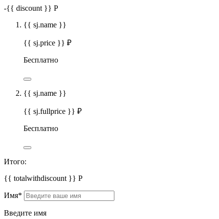
-
{{ discount }}
Р
{{ sj.name }}
{{ sj.price }} ₽
Бесплатно
{{ sj.name }}
{{ sj.fullprice }} ₽
Бесплатно
Итого:
{{ totalwithdiscount }}
Р
Имя
*
Введите имя