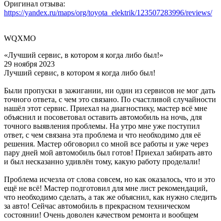
Оригинал отзыва:
https://yandex.ru/maps/org/toyota_elektrik/123507283996/reviews/
WQXMO
«Лучший сервис, в котором я когда либо был!»
29 ноября 2023
Лучший сервис, в котором я когда либо был!
Были пропуски в зажигании, ни один из сервисов не мог дать
точного ответа, с чем это связано. По счастливой случайности
нашёл этот сервис. Приехал на диагностику, мастер всё мне
объяснил и посоветовал оставить автомобиль на ночь, для
точного выявления проблемы. На утро мне уже поступил
ответ, с чем связана эта проблема и что необходимо для её
решения. Мастер обговорил со мной все работы и уже через
пару дней мой автомобиль был готов! Приехал забирать авто
и был несказанно удивлён тому, какую работу проделали!
Проблема исчезла от слова совсем, но как оказалось, что и это
ещё не всё! Мастер подготовил для мне лист рекомендаций,
что необходимо сделать, а так же объяснил, как нужно следить
за авто! Сейчас автомобиль в прекрасном техническом
состоянии! Очень доволен качеством ремонта и вообщем