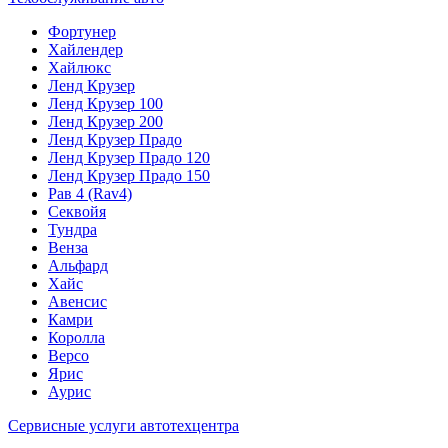
Фортунер
Хайлендер
Хайлюкс
Ленд Крузер
Ленд Крузер 100
Ленд Крузер 200
Ленд Крузер Прадо
Ленд Крузер Прадо 120
Ленд Крузер Прадо 150
Рав 4 (Rav4)
Секвойя
Тундра
Венза
Альфард
Хайс
Авенсис
Камри
Королла
Версо
Ярис
Аурис
Сервисные услуги автотехцентра